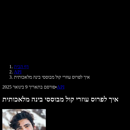
ביקורות
אפליקציות להקראת טקסט
בתקשורת
הקרא לי
קורא טקסט בקול
לארגונים
Speechify לארגונים ולחינוך
Speechify לנגישות במקום העבודה
Speechify ל-DSA
סוכני הקול של SIMBA
דף הבית
Speechify למפתחים
API
איך לפרוס עוזרי קול מבוססי בינה מלאכותית
API
•
פורסם בתאריך
9 בינואר 2025
איך לפרוס עוזרי קול מבוססי בינה מלאכותית