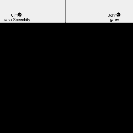
Cliff
John
שחקן
מייסד Speechify