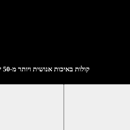
Speechify API מספק השהיה של 300ms, קולות באיכות אנושית ויותר מ-50 שפות