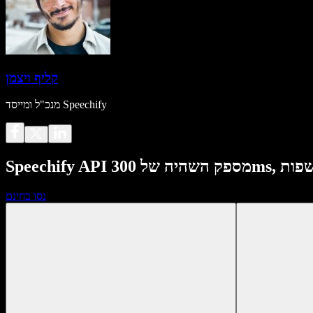
קליף ויצמן
מנכ"ל ומייסד Speechify
נסו בחינם