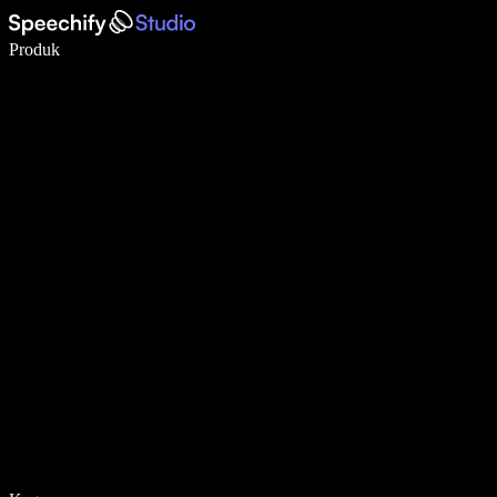
Tulis 5× lebih pantas dengan menaip menggunakan suara
Produk
Ketahui Lebih Lanjut