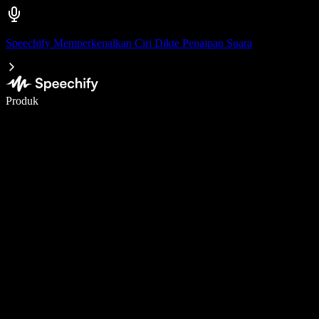
Speechify Memperkenalkan Ciri Dikte Penaipan Suara
Tulis 5× lebih pantas dengan menaip menggunakan suara
Produk
Ketahui Lebih Lanjut