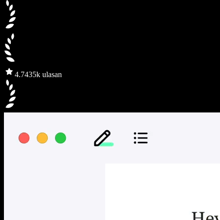
4.7
435k ulasan