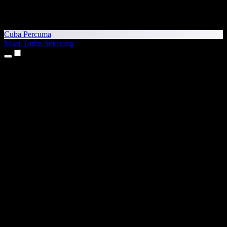
Cuba Percuma
Muat Turun Sekarang
Produk
Teks kepada Pertuturan
Aplikasi iPhone & iPad
Aplikasi Android
Sambungan Chrome
Sambungan Edge
Aplikasi Web
Aplikasi Mac
Aplikasi Windows