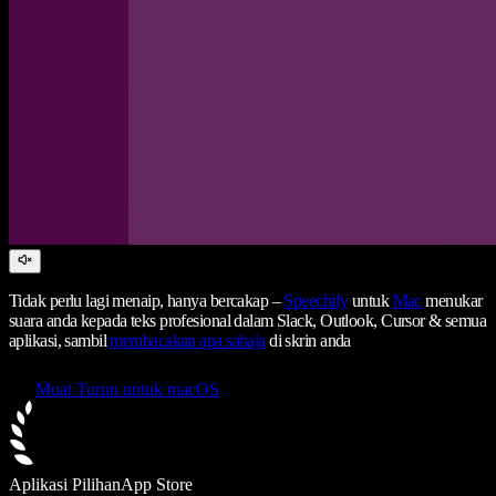
Tidak perlu lagi menaip, hanya bercakap –
Speechify
untuk
Mac
menukar
suara anda kepada teks profesional dalam Slack, Outlook, Cursor & semua
aplikasi, sambil
membacakan apa sahaja
di skrin anda
Muat Turun untuk macOS
Aplikasi Pilihan
App Store