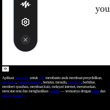
Aplikasi
Speechify
untuk
iOS
membantu anda membuat penyelidikan,
membaca
,
membentangkan
, bertutur, menulis,
mendikte
, berhibur,
memberi syarahan, membuat kuiz, melayari internet, merumuskan,
mencatat nota dan menghasilkan
podcast
— semuanya dengan
suara
dan
teks ke ucapan