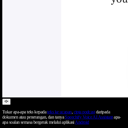
Tukar apa-apa teks kepada
teks ke ucapan
,
cipta podcast
daripada
dokumen atau penerangan, dan tanya
Speechify Voice AI Assistant
apa-
apa soalan semasa bergerak melalui aplikasi
Android