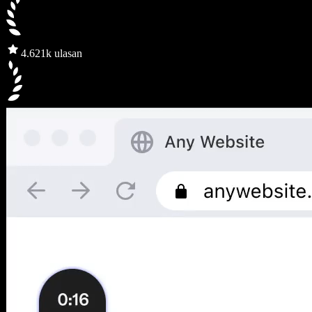
4.6
21k ulasan