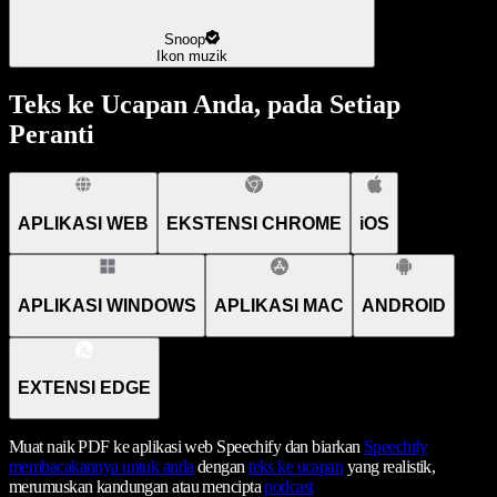
Snoop
Ikon muzik
Teks ke Ucapan Anda, pada Setiap
Peranti
APLIKASI WEB
EKSTENSI CHROME
iOS
APLIKASI WINDOWS
APLIKASI MAC
ANDROID
EXTENSI EDGE
Muat naik PDF ke aplikasi web Speechify dan biarkan
Speechify
membacakannya untuk anda
dengan
teks ke ucapan
yang realistik,
merumuskan kandungan atau mencipta
podcast