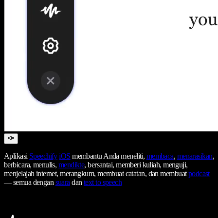
Aplikasi
Speechify
iOS
membantu Anda meneliti,
membaca
,
menarasikan
,
berbicara, menulis,
mendikte
, bersantai, memberi kuliah, menguji,
menjelajah internet, merangkum, membuat catatan, dan membuat
podcast
— semua dengan
suara
dan
text to speech