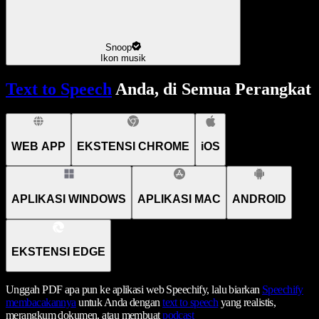
Snoop
Ikon musik
Text to Speech
Anda, di Semua Perangkat
WEB APP
EKSTENSI CHROME
iOS
APLIKASI WINDOWS
APLIKASI MAC
ANDROID
EKSTENSI EDGE
Unggah PDF apa pun ke aplikasi web Speechify, lalu biarkan
Speechify
membacakannya
untuk Anda dengan
text to speech
yang realistis,
merangkum dokumen, atau membuat
podcast