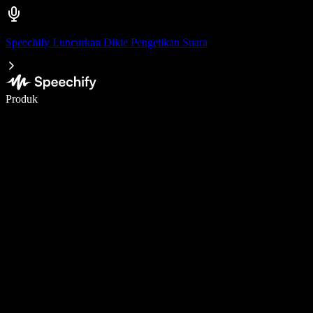
Speechify Luncurkan Dikte Pengetikan Suara
Menulis 5× lebih cepat dengan dikte suara
Produk
Pelajari lebih lanjut