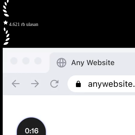
4.6
21 rb ulasan