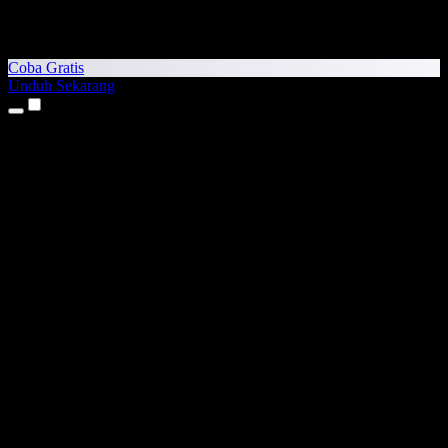
Coba Gratis
Unduh Sekarang
Produk
Teks ke Suara
Aplikasi iPhone & iPad
Aplikasi Android
Ekstensi Chrome
Ekstensi Edge
Aplikasi Web
Aplikasi Mac
Aplikasi Windows