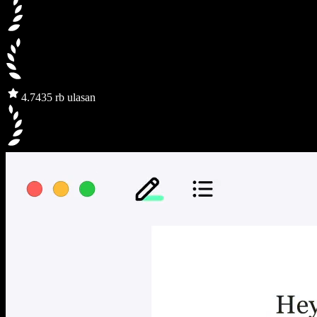
4.7
435 rb ulasan