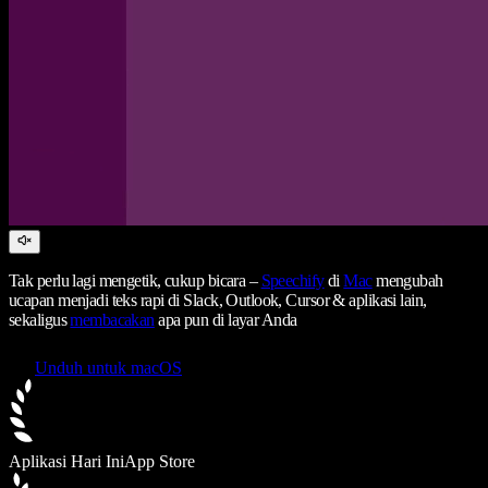
Tak perlu lagi mengetik, cukup bicara –
Speechify
di
Mac
mengubah
ucapan menjadi teks rapi di Slack, Outlook, Cursor & aplikasi lain,
sekaligus
membacakan
apa pun di layar Anda
Unduh untuk macOS
Aplikasi Hari Ini
App Store