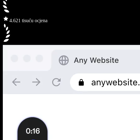
4.6
21 tisuću ocjena