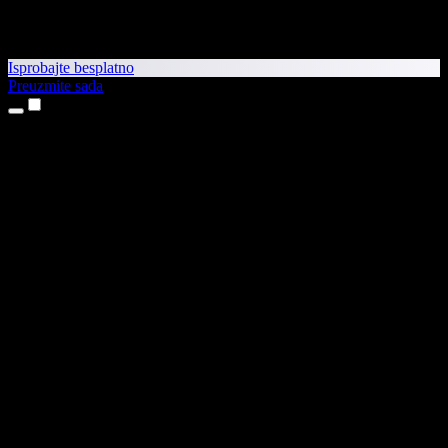
Isprobajte besplatno
Preuzmite sada
Proizvodi
Pretvaranje teksta u govor
Aplikacije za iPhone i iPad
Aplikacija za Android
Proširenje za Chrome
Proširenje za Edge
Web-aplikacija
Aplikacija za Mac
Aplikacija za Windows