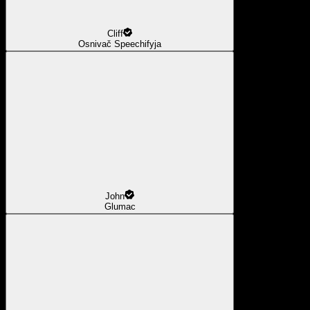
Cliff
Osnivač Speechifyja
John
Glumac