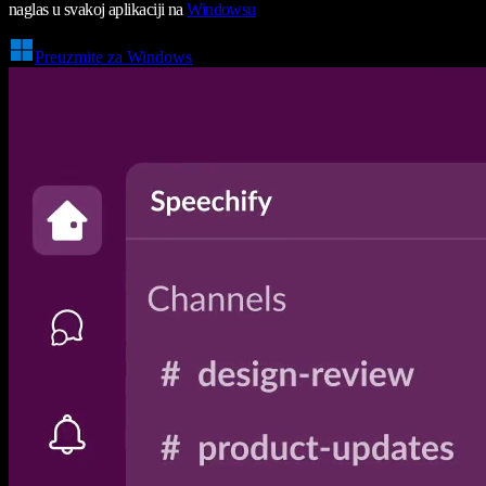
naglas u svakoj aplikaciji na
Windowsu
Preuzmite za Windows