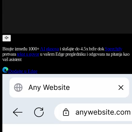
Birajte između 1000+
AI glasova
i slušajte do 4.5x brže dok
Speechify
pretvara
tekst u govor
u vašem Edge pregledniku i odgovara na pitanja kao
vaš asistent
Dodajte u Edge