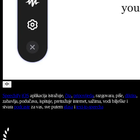
Speechify
iOS
aplikacija istražuje,
čita
,
pripovijeda
, razgovara, piše,
diktira
,
zabavlja, podučava, ispituje, pretražuje internet, sažima, vodi bilješke i
stvara
podcaste
za vas, sve putem
glasa
i
text-to-speecha