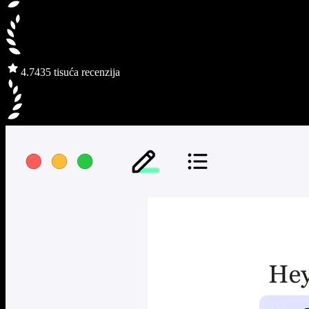
4.7
435 tisuća recenzija