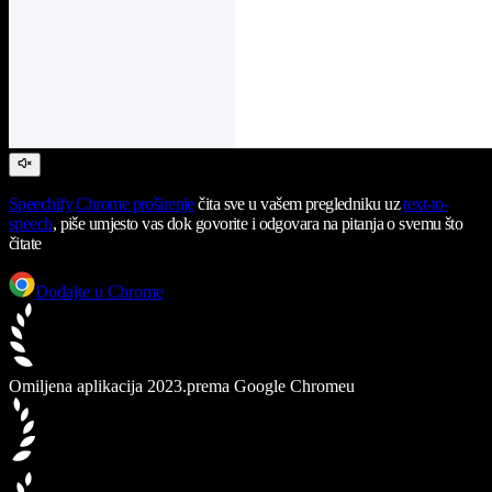
Speechify
Chrome proširenje
čita sve u vašem pregledniku uz
text-to-
speech
, piše umjesto vas dok govorite i odgovara na pitanja o svemu što
čitate
Dodajte u Chrome
Omiljena aplikacija 2023.
prema Google Chromeu