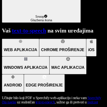
Snoop
Glazbena ikona
Vaš
text-to-speech
na svim uređajima
WEB APLIKACIJA
CHROME PROŠIRENJE
iOS
WINDOWS APLIKACIJA
MAC APLIKACIJA
ANDROID
EDGE PROŠIRENJE
Učitajte bilo koji PDF u Speechify web-aplikaciju i neka vam
Speechify
čita naglas
uz realističan
text-to-speech
, sažme ga ili pretvori u
podcast