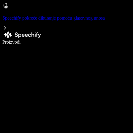
Speechify pokreće diktiranje pomoću glasovnog unosa
Pišite 5× brže uz glasovno diktiranje
Proizvodi
Saznajte više