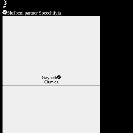
Službeni partner Speechifyja
Gwyneth
Glumica