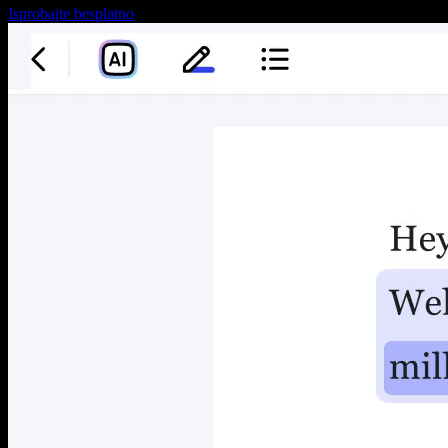
Isprobajte besplatno