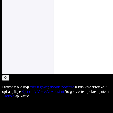
Pretvorite bilo koji
tekst u govor
,
stvorite podcaste
iz bilo koje datoteke ili
opisa i pitajte
Speechify Voice AI Assistant
što god želite u pokretu putem
Android
aplikacije