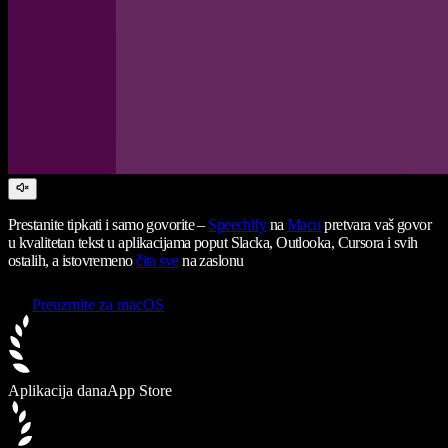
Prestanite tipkati i samo govorite –
Speechify
na
Macu
pretvara vaš govor
u kvalitetan tekst u aplikacijama poput Slacka, Outlooka, Cursora i svih
ostalih, a istovremeno
čita sve
na zaslonu
Preuzmite za macOS
Aplikacija dana
App Store