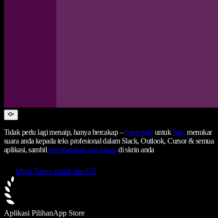
Tidak perlu lagi menaip, hanya bercakap –
Speechify
untuk
Mac
menukar
suara anda kepada teks profesional dalam Slack, Outlook, Cursor & semua
aplikasi, sambil
membacakan apa sahaja
di skrin anda
Muat Turun untuk macOS
Aplikasi Pilihan
App Store