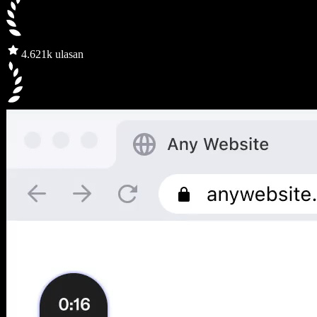
4.6
21k ulasan