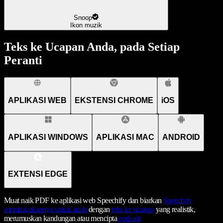
Snoop
Ikon muzik
Teks ke Ucapan Anda, pada Setiap
Peranti
APLIKASI WEB
EKSTENSI CHROME
iOS
APLIKASI WINDOWS
APLIKASI MAC
ANDROID
EXTENSI EDGE
Muat naik PDF ke aplikasi web Speechify dan biarkan
Speechify
membacakannya untuk anda
dengan
teks ke ucapan
yang realistik,
merumuskan kandungan atau mencipta
podcast