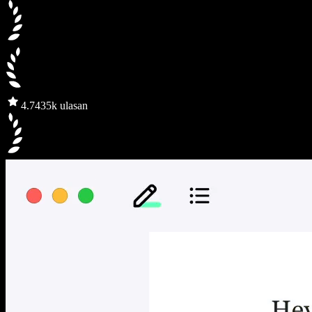
4.7
435k ulasan