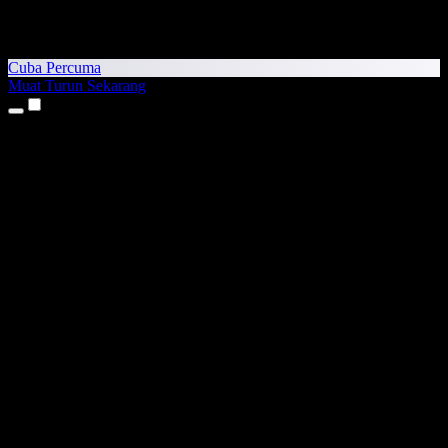
Cuba Percuma
Muat Turun Sekarang
Produk
Teks kepada Pertuturan
Aplikasi iPhone & iPad
Aplikasi Android
Sambungan Chrome
Sambungan Edge
Aplikasi Web
Aplikasi Mac
Aplikasi Windows