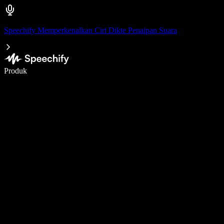
Speechify Memperkenalkan Ciri Dikte Penaipan Suara
Tulis 5× lebih pantas dengan menaip menggunakan suara
Produk
Ketahui Lebih Lanjut