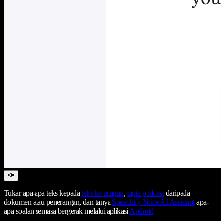
Tukar apa-apa teks kepada
teks ke ucapan
,
cipta podcast
daripada
dokumen atau penerangan, dan tanya
Speechify Voice AI Assistant
apa-
apa soalan semasa bergerak melalui aplikasi
Android