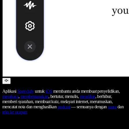
Aplikasi
Speechify
untuk
iOS
membantu anda membuat penyelidikan,
membaca
,
membentangkan
, bertutur, menulis,
mendikte
, berhibur,
memberi syarahan, membuat kuiz, melayari internet, merumuskan,
mencatat nota dan menghasilkan
podcast
— semuanya dengan
suara
dan
teks ke ucapan