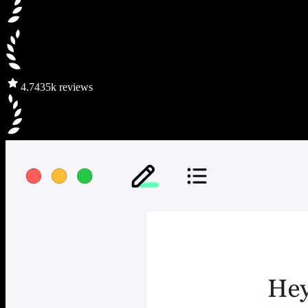
4.7
435k reviews