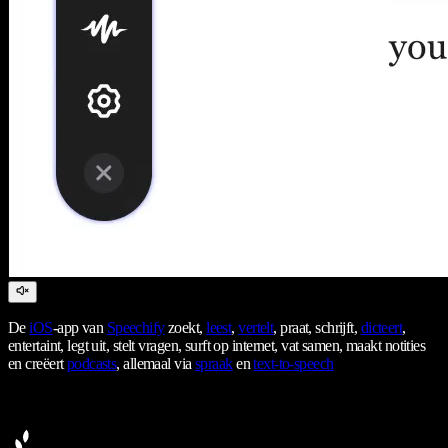
De
iOS
-app van
Speechify
zoekt,
leest
,
vertelt
, praat, schrijft,
dicteert
,
entertaint, legt uit, stelt vragen, surft op internet, vat samen, maakt notities
en creëert
podcasts
, allemaal via
spraak
en
text-to-speech