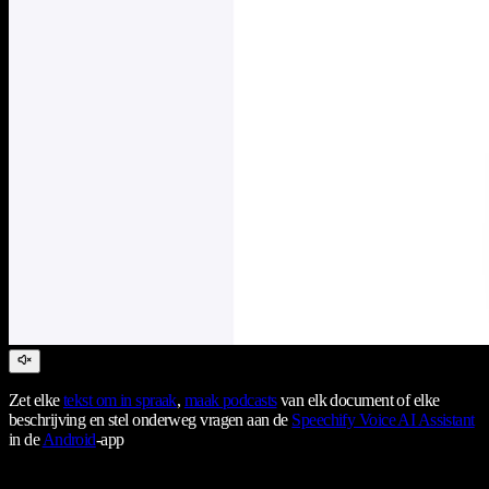
Zet elke
tekst om in spraak
,
maak podcasts
van elk document of elke
beschrijving en stel onderweg vragen aan de
Speechify Voice AI Assistant
in de
Android
-app