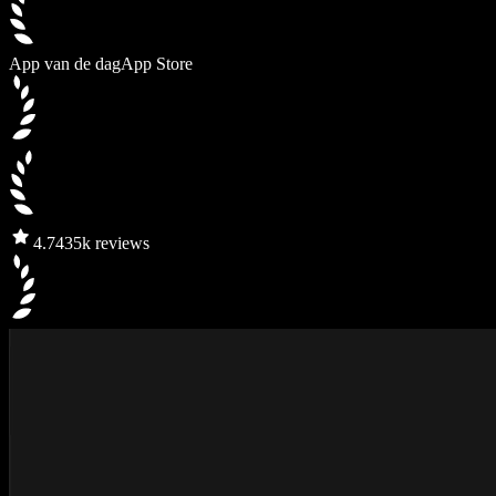
App van de dag
App Store
4.7
435k reviews