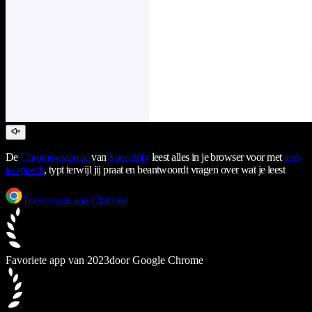
De
Chrome-extensie
van
Speechify
leest alles in je browser voor met
text-
to-speech
, typt terwijl jij praat en beantwoordt vragen over wat je leest
Toevoegen aan Chrome
Favoriete app van 2023
door Google Chrome