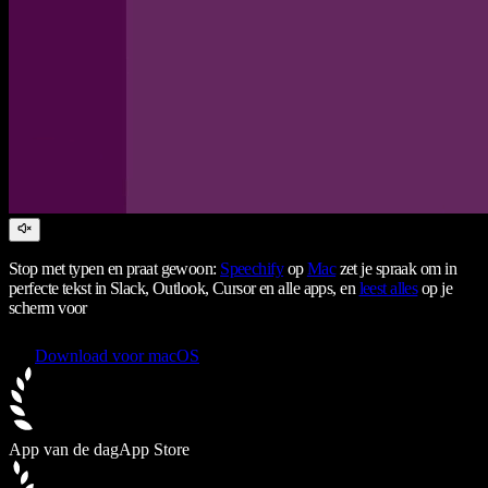
Stop met typen en praat gewoon:
Speechify
op
Mac
zet je spraak om in
perfecte tekst in Slack, Outlook, Cursor en alle apps, en
leest alles
op je
scherm voor
Download voor macOS
App van de dag
App Store