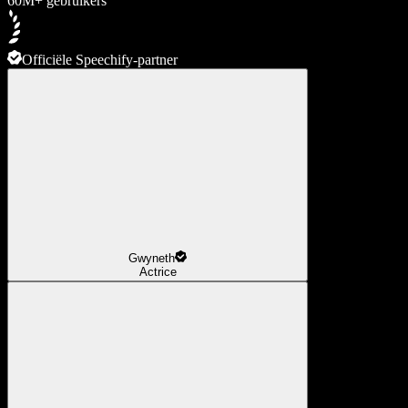
60M+ gebruikers
Officiële Speechify-partner
Gwyneth
Actrice