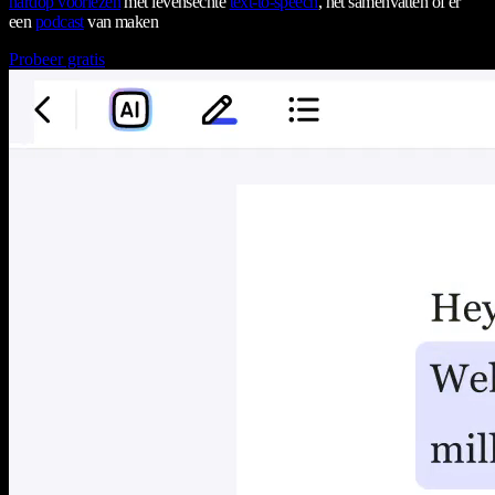
hardop voorlezen
met levensechte
text-to-speech
, het samenvatten of er
een
podcast
van maken
Probeer gratis