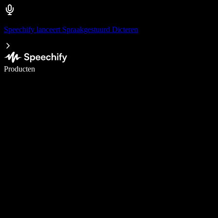
Speechify lanceert Spraakgestuurd Dicteren
Schrijf 5× sneller met spraaktypen
Producten
Meer informatie