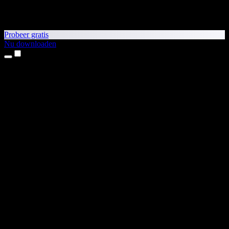
Probeer gratis
Nu downloaden
Producten
Tekst-naar-spraak
iPhone- en iPad-apps
Android-app
Chrome-extensie
Edge-extensie
Webapp
Mac-app