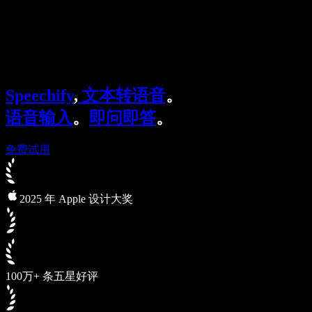
Speechify 企业及教育版
Speechify for Work
Speechify DSA 方案
SIMBA 语音助手
Speechify
,
文本转语音
。
Speechify 开发者平台
语音输入
。
即问即答
。
免费试用
2025 年 Apple 设计大奖
100万+ 条五星好评