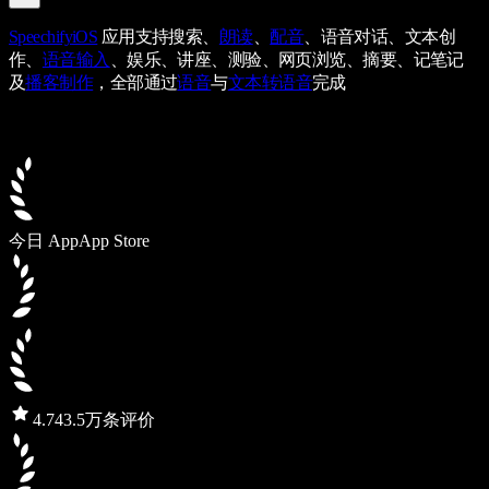
Speechify
iOS
应用支持搜索、
朗读
、
配音
、语音对话、文本创
作、
语音输入
、娱乐、讲座、测验、网页浏览、摘要、记笔记
及
播客制作
，全部通过
语音
与
文本转语音
完成
今日 App
App Store
4.7
43.5万条评价