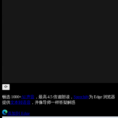
畅选 1000+
AI 声音
，最高 4.5 倍速朗读，
Speechify
为 Edge 浏览器
提供
文本转语音
，并像导师一样答疑解惑
添加到 Edge