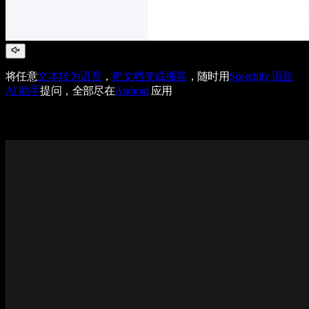
将任意
文本转为语音
，
把文档变成播客
，随时用
Speechify 语音
AI 助手
提问，全部尽在
Android
应用