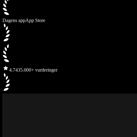
Dagens app
App Store
4.7
435.000+ vurderinger