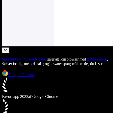
Speechifys
Chrome-udvidelse
læser alt i din browser med
text-to-speech
,
skriver for dig, mens du taler, og besvarer spørgsmål om det, du læser
Tilføj til Chrome
Favoritapp 2023
af Google Chrome