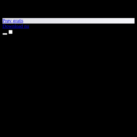
Prøv gratis
Download nu
Produkter
Tekst til tale
iPhone- og iPad-apps
Android-app
Chrome-udvidelse
Edge-udvidelse
Webapp
Mac-app
Windows-app