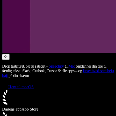
Drop tastaturet, og tal i stedet –
Speechify
til
Mac
omdanner din tale til
færdig tekst i Slack, Outlook, Cursor & alle apps – og
læser hvad som helst
højt
på din skærm
Hent til macOS
Dagens app
App Store