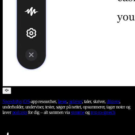
Speechifys
iOS
-app researcher,
læser
,
oplæser
, taler, skriver,
dikterer
,
underholder, underviser, tester, søger på nettet, opsummerer, tager noter og
laver
podcasts
for dig – alt sammen via
stemme
og
text-to-speech