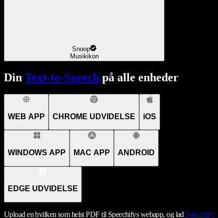
Snoop
Musikikon
Din
Text-to-Speech
på alle enheder
WEB APP
CHROME UDVIDELSE
iOS
WINDOWS APP
MAC APP
ANDROID
EDGE UDVIDELSE
Upload en hvilken som helst PDF til Speechifys webapp, og lad
Speechify