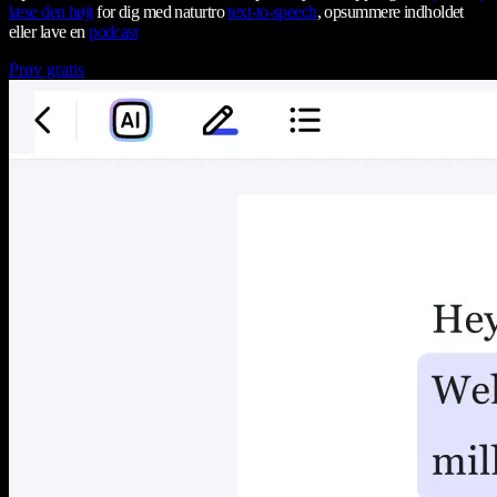
læse den højt
for dig med naturtro
text-to-speech
, opsummere indholdet
eller lave en
podcast
Prøv gratis