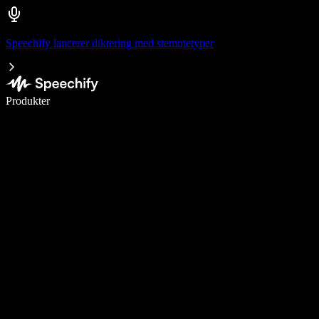
Speechify lancerer diktering med stemmetyper
Skriv 5× hurtigere med stemmeskrivning
Produkter
Læs mere