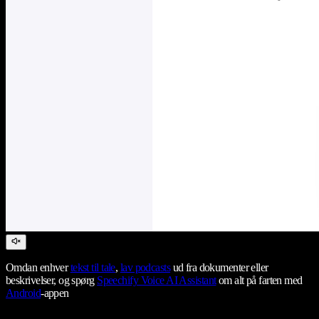
Omdan enhver
tekst til tale
,
lav podcasts
ud fra dokumenter eller
beskrivelser, og spørg
Speechify Voice AI Assistant
om alt på farten med
Android
-appen