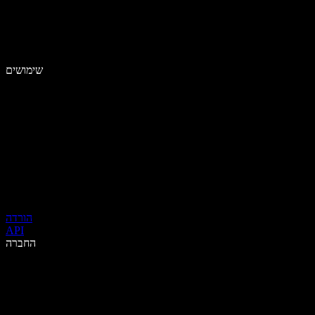
שימושים
הורדה
API
החברה