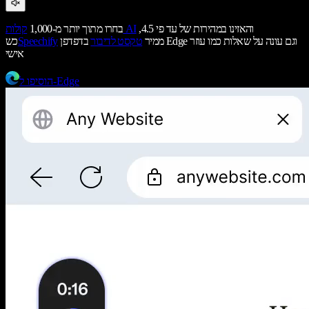
והאזינו במהירות של עד פי 4.5,
קולות AI
בחרו מתוך יותר מ-1,000
ממיר
טקסט לדיבור
בדפדפן Edge וגם עונה על שאלות כמו עוזר
Speechify
כש
אישי
הוסיפו ל-Edge