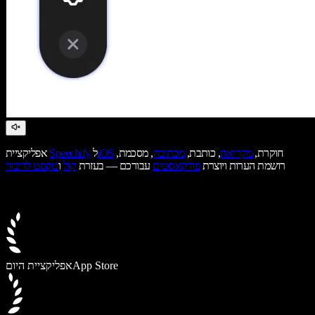
חוקרת,
מקריאה
, כותבת,
מכתיבה
, מסכמת,
iOS
ל
Speechify
אפליקציית
רושמת הערות ויוצרת
פודקאסטים
עבורכם — בעזרת
קול
ו
טקסט לדיבור
App Store
אפליקציית היום