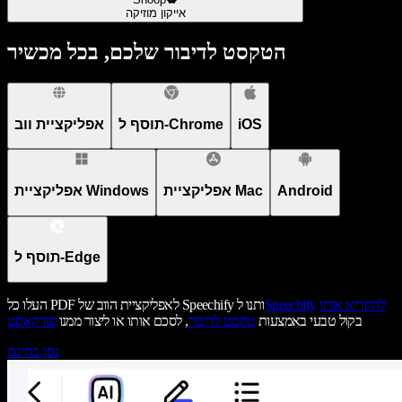
אייקון מוזיקה
הטקסט לדיבור שלכם, בכל מכשיר
iOS
תוסף ל-Chrome
אפליקציית ווב
Android
אפליקציית Mac
אפליקציית Windows
תוסף ל-Edge
להקריא אותו
Speechify
העלו כל PDF לאפליקציית הווב של Speechify ותנו ל
בקול טבעי באמצעות
טקסט לדיבור
, לסכם אותו או ליצור ממנו
פודקאסט
נסו בחינם