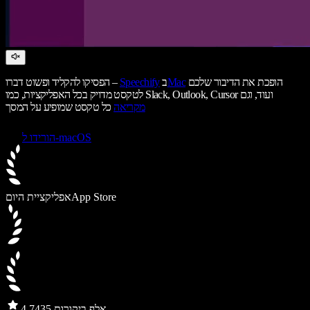
הופכת את הדיבור שלכם
Mac
ב
Speechify
הפסיקו להקליד ופשוט דברו –
לטקסט מדויק בכל האפליקציות, כמו Slack, Outlook, Cursor ועוד, וגם
מקריאה
כל טקסט שמופיע על המסך
הורידו ל-macOS
App Store
אפליקציית היום
435 אלף ביקורות
4.7