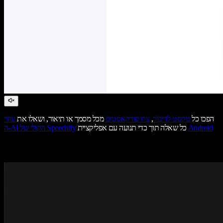
הפכו כל
טקסט לדיבור
,
צרו פודקאסטים
מכל מסמך או תיאור, ושאלו את
עוזר
Android
כל שאלה תוך כדי תנועה עם אפליקציית
ה-AI הקולי של Speechify