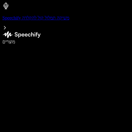
Speechify משיקה תמלול קול להקלדה
לכתוב פי 5 מהר יותר עם הכתבה קולית
מוצרים
למידע נוסף