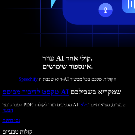
עוזר AI קולי אחד.
אינספור שימושים.
היא שכבת ה-AI הקולית שלכם בכל מכשיר
Speechify
שמקריא בשבילכם
טקסט לדיבור מבוסס AI
הפכו קובצי PDF, מסמכים ועוד לקולות AI טבעיים, מציאותיים ו
מלאי
הבעה
נסו בחינם
קולות טבעיים