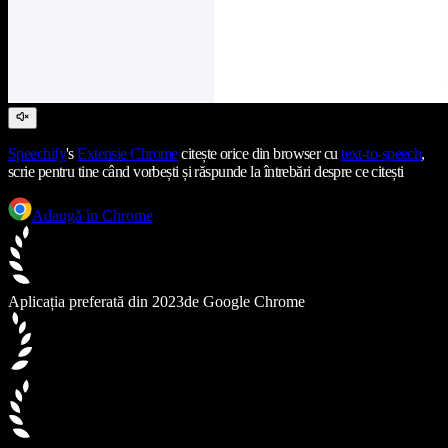
Speechify
's
Extensie Chrome
citește orice din browser cu
text-to-speech
,
scrie pentru tine când vorbești și răspunde la întrebări despre ce citești
Adaugă în Chrome
Aplicația preferată din 2023
de Google Chrome