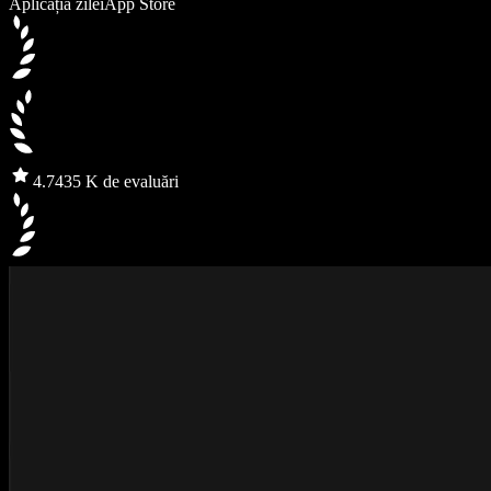
Aplicația zilei
App Store
4.7
435 K de evaluări