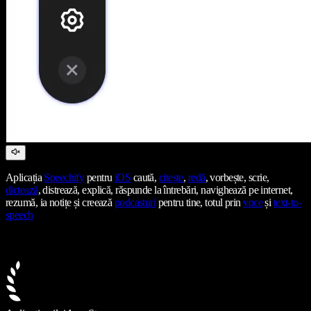
Aplicația
Speechify
pentru
iOS
caută,
citește
,
redă
, vorbește, scrie,
dictează
, distrează, explică, răspunde la întrebări, navighează pe internet,
rezumă, ia notițe și creează
podcasturi
pentru tine, totul prin
voce
și
text-to-
speech