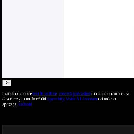
Transformă orice
text în vorbire
,
creează podcasturi
din orice document sau
descriere și pune întrebări
Speechify Voice AI Assistant
oriunde, cu
aplicația
Android