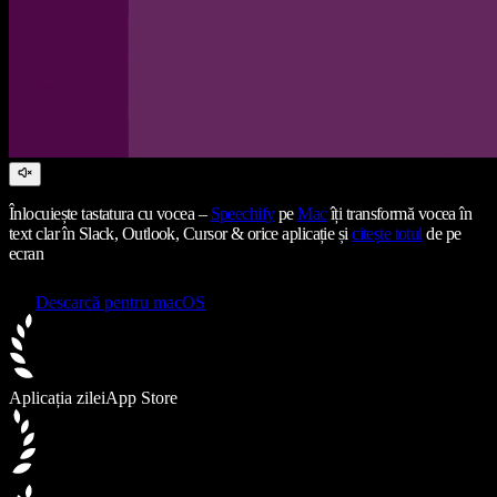
Înlocuiește tastatura cu vocea –
Speechify
pe
Mac
îți transformă vocea în
text clar în Slack, Outlook, Cursor & orice aplicație și
citește totul
de pe
ecran
Descarcă pentru macOS
Aplicația zilei
App Store