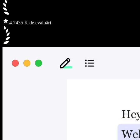
4.7
435 K de evaluări