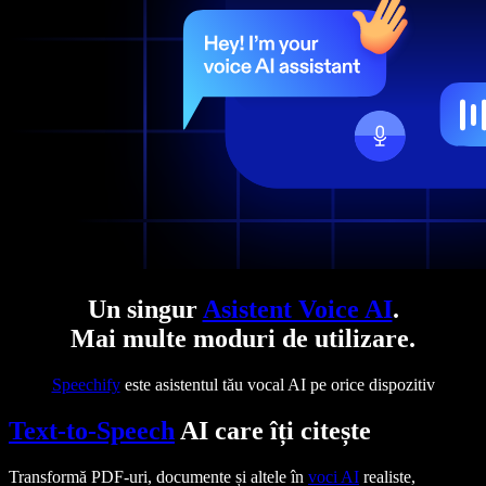
Un singur
Asistent Voice AI
.
Mai multe moduri de utilizare.
Speechify
este asistentul tău vocal AI pe orice dispozitiv
Text-to-Speech
AI care îți citește
Transformă PDF-uri, documente și altele în
voci AI
realiste,