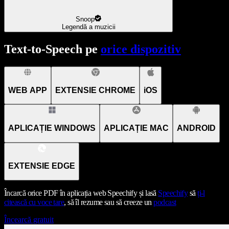
Snoop
Legendă a muzicii
Text-to-Speech pe
orice dispozitiv
WEB APP
EXTENSIE CHROME
iOS
APLICAȚIE WINDOWS
APLICAȚIE MAC
ANDROID
EXTENSIE EDGE
Încarcă orice PDF în aplicația web Speechify și lasă
Speechify
să
ți-l
citească cu voce tare
, să îl rezume sau să creeze un
podcast
Încearcă gratuit