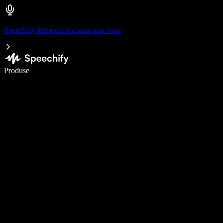
Speechify lansează dictarea prin voce
Scrie de 5× mai repede cu dictarea vocală
Produse
Află mai multe