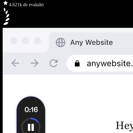
4.6
21k de evaluări