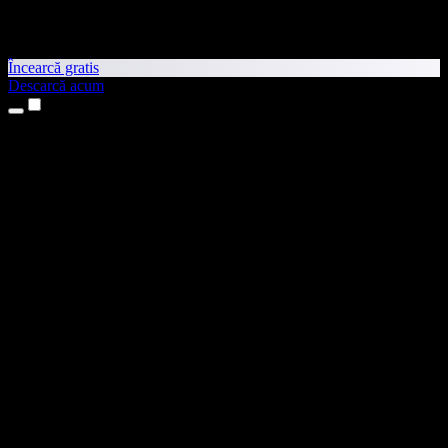
Încearcă gratis
Descarcă acum
Produse
Text transformat în vorbire
Aplicații pentru iPhone și iPad
Aplicație pentru Android
Extensie pentru Chrome
Extensie pentru Edge
Aplicație web
Aplicație pentru Mac
Aplicație pentru Windows