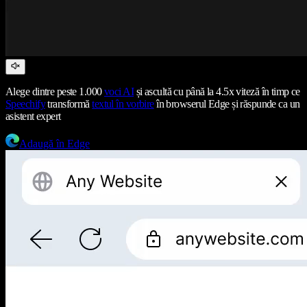
Alege dintre peste 1.000
voci AI
și ascultă cu până la 4.5x viteză în timp ce
Speechify
transformă
textul în vorbire
în browserul Edge și răspunde ca un
asistent expert
Adaugă în Edge