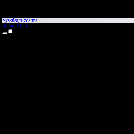
Vyskúšajte zdarma
Stiahnuť teraz
Produkty
Prevod textu na reč
Aplikácie pre iPhone a iPad
Aplikácia pre Android
Rozšírenie pre Chrome
Rozšírenie pre Edge
Webová aplikácia
Aplikácia pre Mac
Aplikácia pre Windows