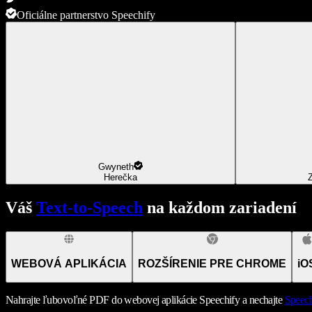
Oficiálne partnerstvo Speechify
Gwyneth
Herečka
Z
Váš
Text-to-Speech
na každom zariadení
WEBOVÁ APLIKÁCIA
ROZŠÍRENIE PRE CHROME
iO
Nahrajte ľubovoľné PDF do webovej aplikácie Speechify a nechajte
Speech