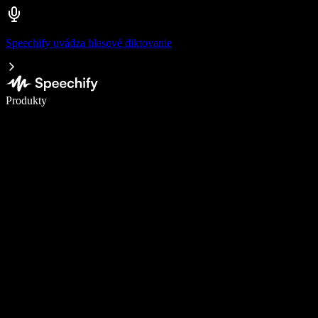
Speechify uvádza hlasové diktovanie
Píšte 5× rýchlejšie pomocou hlasového diktovania
Produkty
Zistiť viac