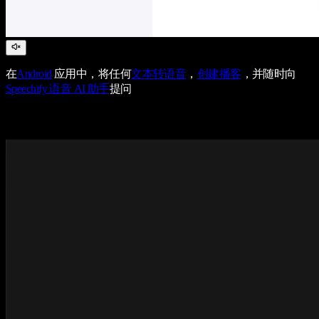
在
Android
应用中，将任何
文本转语音
，
创建播客
，并随时向
Speechify 语音 AI 助手
提问