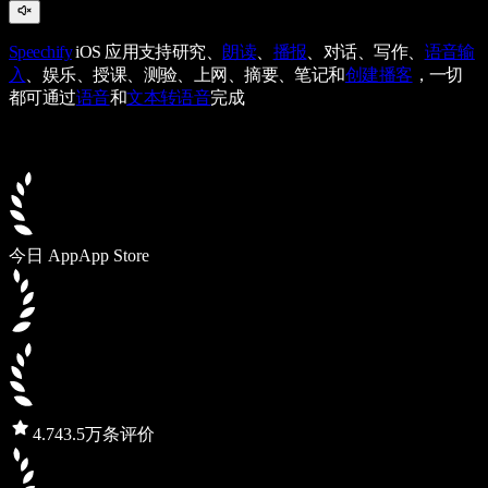
Speechify
iOS 应用支持研究、
朗读
、
播报
、对话、写作、
语音输
入
、娱乐、授课、测验、上网、摘要、笔记和
创建播客
，一切
都可通过
语音
和
文本转语音
完成
今日 App
App Store
4.7
43.5万条评价