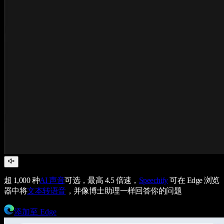
超 1,000 种
AI 声音
可选，最高 4.5 倍速，
Speechify
可在 Edge 浏览
器中将
文本转语音
，并像博士助理一样回答你的问题
添加至 Edge