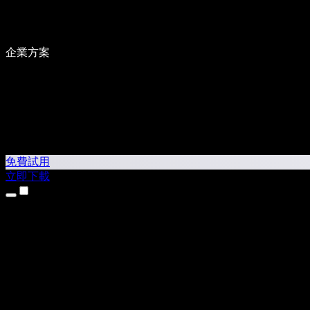
企業方案
免費試用
立即下載
產品
文字轉語音
iPhone 和 iPad App