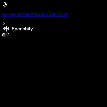
Speechify 即將推出語音輸入與聽寫功能
使用語音輸入，寫作速度提升 5 倍
產品
了解更多