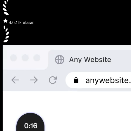
4.6
21k ulasan