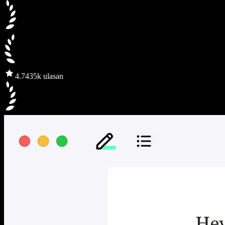
4.7
435k ulasan