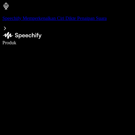
Speechify Memperkenalkan Ciri Dikte Penaipan Suara
Tulis 5× lebih pantas dengan menaip menggunakan suara
Produk
Ketahui Lebih Lanjut