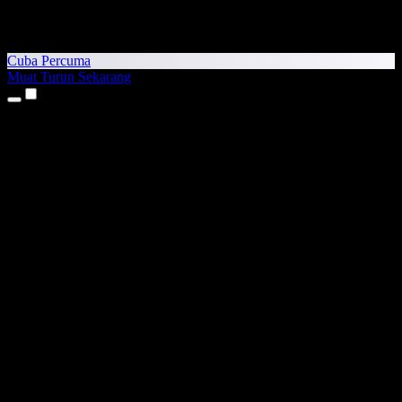
Cuba Percuma
Muat Turun Sekarang
Produk
Teks kepada Pertuturan
Aplikasi iPhone & iPad
Aplikasi Android
Sambungan Chrome
Sambungan Edge
Aplikasi Web
Aplikasi Mac
Aplikasi Windows