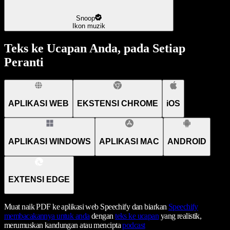
Snoop
Ikon muzik
Teks ke Ucapan Anda, pada Setiap
Peranti
APLIKASI WEB
EKSTENSI CHROME
iOS
APLIKASI WINDOWS
APLIKASI MAC
ANDROID
EXTENSI EDGE
Muat naik PDF ke aplikasi web Speechify dan biarkan
Speechify
membacakannya untuk anda
dengan
teks ke ucapan
yang realistik,
merumuskan kandungan atau mencipta
podcast