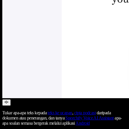
Tukar apa-apa teks kepada
teks ke ucapan
,
cipta podcast
daripada
dokumen atau penerangan, dan tanya
Speechify Voice AI Assistant
apa-
apa soalan semasa bergerak melalui aplikasi
Android