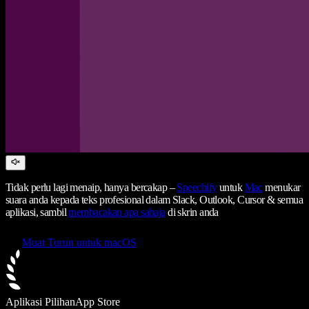
Tidak perlu lagi menaip, hanya bercakap –
Speechify
untuk
Mac
menukar
suara anda kepada teks profesional dalam Slack, Outlook, Cursor & semua
aplikasi, sambil
membacakan apa sahaja
di skrin anda
Muat Turun untuk macOS
Aplikasi Pilihan
App Store