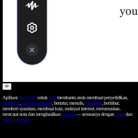
Aplikasi
Speechify
untuk
iOS
membantu anda membuat penyelidikan,
membaca
,
membentangkan
, bertutur, menulis,
mendikte
, berhibur,
memberi syarahan, membuat kuiz, melayari internet, merumuskan,
mencatat nota dan menghasilkan
podcast
— semuanya dengan
suara
dan
teks ke ucapan