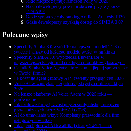
Jakie miejsce zajmuje Amazon Polly w 2026?
Na co deweloperzy powinni stawiać przy wyborze
TTS API?
Gdzie sprawdzę cały ranking Artificial Analysis TTS?
Gdzie deweloperzy uzyskają dostęp do SIMBA 3.0?
Polecane wpisy
Speechify Simba 3.0 wśród 10 najlepszych modeli TTS na
świecie i tańszy od każdego modelu wyżej w rankingu
Speechify SIMBA 3.0 wyprzedza ElevenLabs w
najważniejszej kategorii dla realnych produktów głosowych
Cennik Simba Voice Agents: który plan najlepiej sprawdzi się
w Twojej firmie?
Ile kosztuje agent głosowy AI? Rzetelny przegląd cen 2026
Voice AI w windykacji: zgodność, skrypty i dobre praktyki
2026
Najlepsze platformy AI Voice Agent w 2026 roku —
porównanie
Jak czołowe firmy już zastąpiły zespoły obsługi połączeń
przychodzących przez Voice AI (2026)
AI do umawiania wizyt: Kompletny przewodnik dla firm
usługowych w 2026
Jak agenci głosowi AI kwalifikują leady 24/7 (i na co
postawić w 2026)