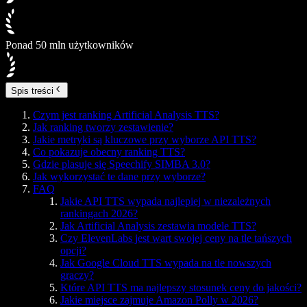
Ponad 50 mln użytkowników
Spis treści
Czym jest ranking Artificial Analysis TTS?
Jak ranking tworzy zestawienie?
Jakie metryki są kluczowe przy wyborze API TTS?
Co pokazuje obecny ranking TTS?
Gdzie plasuje się Speechify SIMBA 3.0?
Jak wykorzystać te dane przy wyborze?
FAQ
Jakie API TTS wypada najlepiej w niezależnych
rankingach 2026?
Jak Artificial Analysis zestawia modele TTS?
Czy ElevenLabs jest wart swojej ceny na tle tańszych
opcji?
Jak Google Cloud TTS wypada na tle nowszych
graczy?
Które API TTS ma najlepszy stosunek ceny do jakości?
Jakie miejsce zajmuje Amazon Polly w 2026?