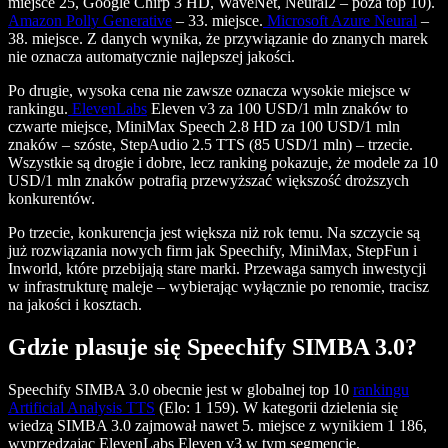
miejsce 25, Google Chirp 3 HD, WaveNet, Neural2 – poza top 10).
Amazon Polly Generative
– 33. miejsce.
Microsoft Azure Neural
–
38. miejsce. Z danych wynika, że przywiązanie do znanych marek
nie oznacza automatycznie najlepszej jakości.
Po drugie, wysoka cena nie zawsze oznacza wysokie miejsce w
rankingu.
ElevenLabs
Eleven v3 za 100 USD/1 mln znaków to
czwarte miejsce, MiniMax Speech 2.8 HD za 100 USD/1 mln
znaków – szóste, StepAudio 2.5 TTS (85 USD/1 mln) – trzecie.
Wszystkie są drogie i dobre, lecz ranking pokazuje, że modele za 10
USD/1 mln znaków potrafią przewyższać większość droższych
konkurentów.
Po trzecie, konkurencja jest większa niż rok temu. Na szczycie są
już rozwiązania nowych firm jak Speechify, MiniMax, StepFun i
Inworld, które przebijają stare marki. Przewaga samych inwestycji
w infrastrukturę maleje – wybierając wyłącznie po renomie, tracisz
na jakości i kosztach.
Gdzie plasuje się Speechify SIMBA 3.0?
Speechify SIMBA 3.0 obecnie jest w globalnej top 10
rankingu
Artificial Analysis TTS
(Elo: 1 159). W kategorii dzielenia się
wiedzą SIMBA 3.0 zajmował nawet 5. miejsce z wynikiem 1 186,
wyprzedzając ElevenLabs Eleven v3 w tym segmencie.