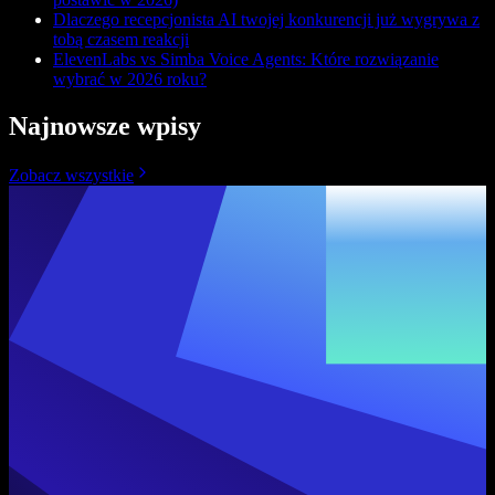
Dlaczego recepcjonista AI twojej konkurencji już wygrywa z
tobą czasem reakcji
ElevenLabs vs Simba Voice Agents: Które rozwiązanie
wybrać w 2026 roku?
Najnowsze wpisy
Zobacz wszystkie