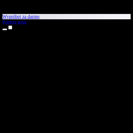
Wypróbuj za darmo
Pobierz teraz
Produkty
Tekst na mowę
Aplikacje na iPhone’a i iPada
Aplikacja na Androida
Rozszerzenie do Chrome
Rozszerzenie do Edge
Aplikacja webowa
Aplikacja na Maca
Aplikacja na Windows