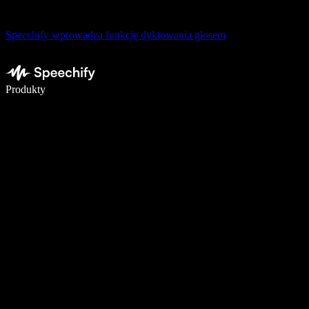
Speechify wprowadza funkcję dyktowania głosem
Pisz 5× szybciej dzięki dyktowaniu głosowemu
Produkty
Dowiedz się więcej