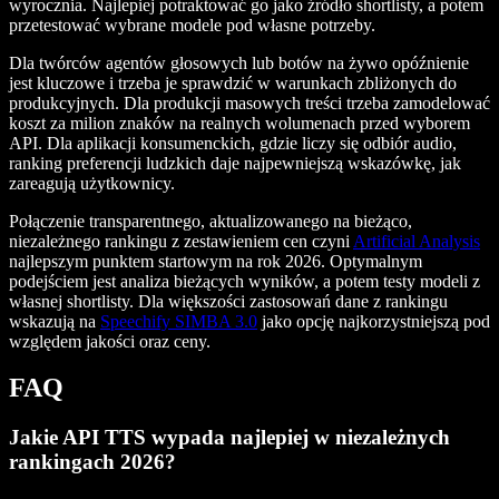
wyrocznia. Najlepiej potraktować go jako źródło shortlisty, a potem
przetestować wybrane modele pod własne potrzeby.
Dla twórców agentów głosowych lub botów na żywo opóźnienie
jest kluczowe i trzeba je sprawdzić w warunkach zbliżonych do
produkcyjnych. Dla produkcji masowych treści trzeba zamodelować
koszt za milion znaków na realnych wolumenach przed wyborem
API. Dla aplikacji konsumenckich, gdzie liczy się odbiór audio,
ranking preferencji ludzkich daje najpewniejszą wskazówkę, jak
zareagują użytkownicy.
Połączenie transparentnego, aktualizowanego na bieżąco,
niezależnego rankingu z zestawieniem cen czyni
Artificial Analysis
najlepszym punktem startowym na rok 2026. Optymalnym
podejściem jest analiza bieżących wyników, a potem testy modeli z
własnej shortlisty. Dla większości zastosowań dane z rankingu
wskazują na
Speechify SIMBA 3.0
jako opcję najkorzystniejszą pod
względem jakości oraz ceny.
FAQ
Jakie API TTS wypada najlepiej w niezależnych
rankingach 2026?