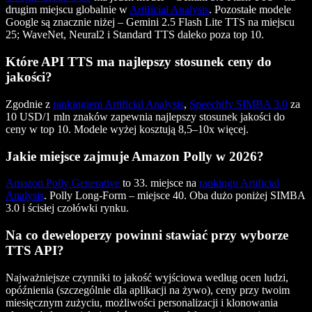
drugim miejscu globalnie w
Artificial Analysis
. Pozostałe modele
Google są znacznie niżej – Gemini 2.5 Flash Lite TTS na miejscu
25; WaveNet, Neural2 i Standard TTS daleko poza top 10.
Które API TTS ma najlepszy stosunek ceny do
jakości?
Zgodnie z
rankingiem Artificial Analysis
,
Speechify SIMBA 3.0
za
10 USD/1 mln znaków zapewnia najlepszy stosunek jakości do
ceny w top 10. Modele wyżej kosztują 8,5–10x więcej.
Jakie miejsce zajmuje Amazon Polly w 2026?
Amazon Polly Generative
to 33. miejsce na
rankingu Artificial
Analysis
. Polly Long-Form – miejsce 40. Oba dużo poniżej SIMBA
3.0 i ścisłej czołówki rynku.
Na co deweloperzy powinni stawiać przy wyborze
TTS API?
Najważniejsze czynniki to jakość wyjściowa według ocen ludzi,
opóźnienia (szczególnie dla aplikacji na żywo), ceny przy twoim
miesięcznym zużyciu, możliwości personalizacji i klonowania