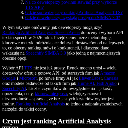
Na co deweloperzy powinni stawiać przy wyborze
TTS API?
Gdzie sprawdzę cały ranking Artificial Analysis TTS?
Gdzie deweloperzy uzyskają dostęp do SIMBA 3.0?
W tym artykule omówimy, jak deweloperzy mogą użyć
Rankingu Artificial Analysis Speech Arena
do oceny i wyboru API
text-to-speech w 2026 roku. Przejdziemy przez metodologię,
kluczowe metryki odróżniające dobrych dostawców od najlepszych,
to, co obecny ranking mówi o konkurencji, i dlaczego dane
wskazują na
Speechify SIMBA 3.0
jako jedną z najmocniejszych
obecnie opcji.
Wybór API
TTS
nie jest już prosty. Rynek mocno urósł – wielu
dostawców oferuje gotowe API, od starszych firm jak
Amazon
,
Google
i
Microsoft
, po nowe firmy AI jak
ElevenLabs
i
Cartesia
oraz modele badawcze od takich firm jak
Hume AI
,
Fish Audio
i
Speechify AI
. Liczba czynników do uwzględnienia – jakość,
opóźnienia, ceny,
klonowanie głosu
, wielojęzyczność i
niezawodność – sprawia, że bez jasnych kryteriów wybór jest
trudny.
Ranking Artificial Analysis
to jedno z najpraktyczniejszych
narzędzi do takiej oceny.
Czym jest ranking Artificial Analysis