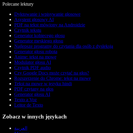
Polecane lektury
Dyktowanie i wpisywanie głosowe
Asystent głosowy AI
PDF na tekst mówiony na Androidzie
Czytnik tekstu
Generator kobiecego głosu
Generator męskiego głosu
Najlepsze programy do czytania dla osób z dysleksją
Generator głosu robota
Anime: tekst na mowę
Modulator głosu AI
Czytnik PDF audio
Czy Google Docs może czytać na głos?
Rozszerzenie do Chrome: tekst na mowę
Tekst na mowę w języku hindi
PDF czytany na głos
Generator głosu AI
Texto a Voz
Leitor de Texto
Zobacz w innych językach
العربية