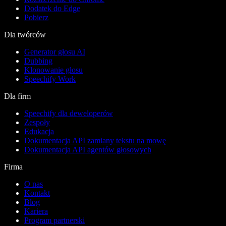
Dodatek do Edge
Pobierz
Dla twórców
Generator głosu AI
Dubbing
Klonowanie głosu
Speechify Work
Dla firm
Speechify dla deweloperów
Zespoły
Edukacja
Dokumentacja API zamiany tekstu na mowę
Dokumentacja API agentów głosowych
Firma
O nas
Kontakt
Blog
Kariera
Program partnerski