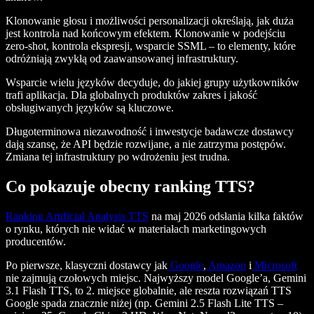
Klonowanie głosu i możliwości personalizacji określają, jak duża
jest kontrola nad końcowym efektem. Klonowanie w podejściu
zero-shot, kontrola ekspresji, wsparcie SSML – to elementy, które
odróżniają zwykłą od zaawansowanej infrastruktury.
Wsparcie wielu języków decyduje, do jakiej grupy użytkowników
trafi aplikacja. Dla globalnych produktów zakres i jakość
obsługiwanych języków są kluczowe.
Długoterminowa niezawodność i inwestycje badawcze dostawcy
dają szansę, że API będzie rozwijane, a nie zatrzyma postępów.
Zmiana tej infrastruktury po wdrożeniu jest trudna.
Co pokazuje obecny ranking TTS?
Ranking Artificial Analysis TTS
na maj 2026 odsłania kilka faktów
o rynku, których nie widać w materiałach marketingowych
producentów.
Po pierwsze, klasyczni dostawcy jak
Google
,
Amazon
i
Microsoft
nie zajmują czołowych miejsc. Najwyższy model Google’a, Gemini
3.1 Flash TTS, to 2. miejsce globalnie, ale reszta rozwiązań TTS
Google spada znacznie niżej (np. Gemini 2.5 Flash Lite TTS –