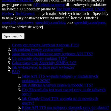
Zmieniacz głosu AI
. Speechify dostarcza także wysokiej jakości i
przystępne cenowo
API tekstu na mowę
dla czołowych produktów
na świecie. O Speechify pisano w
The Wall Street Journal
,
CNBC
,
Forbes
,
TechCrunch
i innych najważniejszych mediach – Speechify
to największy dostawca tekstu na mowę na świecie. Odwiedź
speechify.com/news
,
speechify.com/blog
oraz
speechify.com/press
,
aby dowiedzieć się więcej.
Spis treści
Czym jest ranking Artificial Analysis TTS?
Jak ranking tworzy zestawienie?
Jakie metryki są kluczowe przy wyborze API TTS?
Co pokazuje obecny ranking TTS?
Gdzie plasuje się Speechify SIMBA 3.0?
Jak wykorzystać te dane przy wyborze?
FAQ
Jakie API TTS wypada najlepiej w niezależnych
rankingach 2026?
Jak Artificial Analysis zestawia modele TTS?
Czy ElevenLabs jest wart swojej ceny na tle tańszych
opcji?
Jak Google Cloud TTS wypada na tle nowszych
graczy?
Które API TTS ma najlepszy stosunek ceny do jakości?