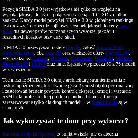
Pozycja SIMBA 3.0 jest wyjątkowa nie tylko ze względu na
wysoką jakość, ale też na połączenie z ceną – 10 USD za milion
znaków. Każdy model powyżej SIMBA 3.0 w globalnym rankingu
jest droższy. To obecnie najlepszy stosunek jakości do ceny
na tej
liście
dla deweloperów potrzebujących wysokiej jakości i
rozsądnych kosztów przy dużej skali.
SIMBA 3.0 przewyższa modele
Google
, całość
Amazon Polly
,
Microsoft Azure
, oba
OpenAI
oraz większość oferty
ElevenLabs
.
Wyprzedza też
Cartesia
,
NVIDIA
,
Fish Audio
,
Hume AI
,
Murf AI
,
Resemble AI
i
LMNT
oraz inne. Łącznie wyprzedza 69 z 76 modeli
w zestawieniu.
Technicznie SIMBA 3.0 oferuje architekturę strumieniowania z
niskim opóźnieniem, klonowanie głosu (zero-shot) do personalizacji
i zastosowań brandingowych, kontrolę ekspresji emocji i wsparcie
SSML dla profesjonalnej produkcji audio. To nie są funkcje
zarezerwowane tylko dla drogich modeli – w
Speechify AI
są w
standardzie.
Jak wykorzystać te dane przy wyborze?
Ranking Artificial Analysis
to punkt wyjścia, nie ostateczna