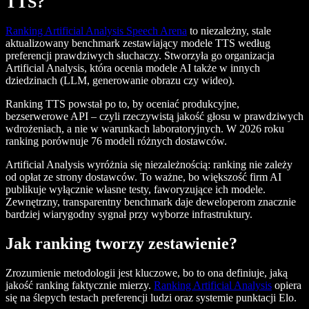
TTS?
Ranking Artificial Analysis Speech Arena
to niezależny, stale
aktualizowany benchmark zestawiający modele TTS według
preferencji prawdziwych słuchaczy. Stworzyła go organizacja
Artificial Analysis, która ocenia modele AI także w innych
dziedzinach (LLM, generowanie obrazu czy wideo).
Ranking TTS powstał po to, by oceniać produkcyjne,
bezserwerowe API – czyli rzeczywistą jakość głosu w prawdziwych
wdrożeniach, a nie w warunkach laboratoryjnych. W 2026 roku
ranking porównuje 76 modeli różnych dostawców.
Artificial Analysis wyróżnia się niezależnością: ranking nie zależy
od opłat ze strony dostawców. To ważne, bo większość firm AI
publikuje wyłącznie własne testy, faworyzujące ich modele.
Zewnętrzny, transparentny benchmark daje deweloperom znacznie
bardziej wiarygodny sygnał przy wyborze infrastruktury.
Jak ranking tworzy zestawienie?
Zrozumienie metodologii jest kluczowe, bo to ona definiuje, jaką
jakość ranking faktycznie mierzy.
Ranking Artificial Analysis
opiera
się na ślepych testach preferencji ludzi oraz systemie punktacji Elo.