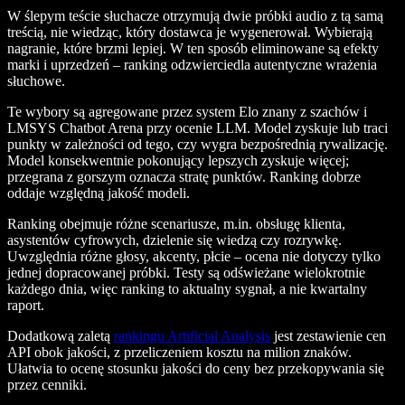
W ślepym teście słuchacze otrzymują dwie próbki audio z tą samą
treścią, nie wiedząc, który dostawca je wygenerował. Wybierają
nagranie, które brzmi lepiej. W ten sposób eliminowane są efekty
marki i uprzedzeń – ranking odzwierciedla autentyczne wrażenia
słuchowe.
Te wybory są agregowane przez system Elo znany z szachów i
LMSYS Chatbot Arena przy ocenie LLM. Model zyskuje lub traci
punkty w zależności od tego, czy wygra bezpośrednią rywalizację.
Model konsekwentnie pokonujący lepszych zyskuje więcej;
przegrana z gorszym oznacza stratę punktów. Ranking dobrze
oddaje względną jakość modeli.
Ranking obejmuje różne scenariusze, m.in. obsługę klienta,
asystentów cyfrowych, dzielenie się wiedzą czy rozrywkę.
Uwzględnia różne głosy, akcenty, płcie – ocena nie dotyczy tylko
jednej dopracowanej próbki. Testy są odświeżane wielokrotnie
każdego dnia, więc ranking to aktualny sygnał, a nie kwartalny
raport.
Dodatkową zaletą
rankingu Artificial Analysis
jest zestawienie cen
API obok jakości, z przeliczeniem kosztu na milion znaków.
Ułatwia to ocenę stosunku jakości do ceny bez przekopywania się
przez cenniki.