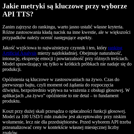
Jakie metryki są kluczowe przy wyborze
API TTS?
Zanim zajrzysz do rankingu, warto jasno ustalić własne kryteria.
Różne zastosowania kładą nacisk na inne kwestie, ale w większości
przypadków należy ocenić następujące aspekty.
Jakość wyjściowa to najważniejszy czynnik i ten, który
ranking
Artificial Analysis
mierzy najdokładniej. Obejmuje naturalność,
intonację, ekspresję emocji i powtarzalność przy różnych treściach.
Model sprawdzający się tylko w krótkich próbkach nie nadaje się do
produkcji.
Opóźnienia są kluczowe w zastosowaniach na żywo. Czas do
pierwszego bajtu, czyli moment od żądania do rozpoczęcia
dźwięku, bezpośrednio wpływa na wrażenia z obsługi głosowej. W
aplikacjach „na żywo” opóźnienie to nie detal – to fundament
produktu.
Koszt przy dużej skali przesądza o opłacalności funkcji głosowej.
Model za 100 USD/1 mln znaków jest akceptowalny przy niskim
wolumenie, lecz nie dla przedsiębiorstw. Przed wyborem API trzeba
przeanalizować ceny w kontekście własnej miesięcznej liczby
znaków.