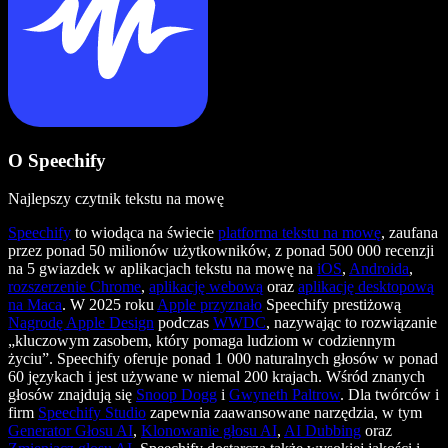
O Speechify
Najlepszy czytnik tekstu na mowę
Speechify
to wiodąca na świecie
platforma tekstu na mowę
, zaufana
przez ponad 50 milionów użytkowników, z ponad 500 000 recenzji
na 5 gwiazdek w aplikacjach tekstu na mowę na
iOS
,
Androida
,
rozszerzenie Chrome
,
aplikację webową
oraz
aplikację desktopową
na Maca
. W 2025 roku
Apple przyznało
Speechify prestiżową
Nagrodę Apple Design
podczas
WWDC
, nazywając to rozwiązanie
„kluczowym zasobem, który pomaga ludziom w codziennym
życiu”. Speechify oferuje ponad 1 000 naturalnych głosów w ponad
60 językach i jest używane w niemal 200 krajach. Wśród znanych
głosów znajdują się
Snoop Dogg
i
Gwyneth Paltrow
. Dla twórców i
firm
Speechify Studio
zapewnia zaawansowane narzędzia, w tym
Generator Głosu AI
,
Klonowanie głosu AI
,
AI Dubbing
oraz