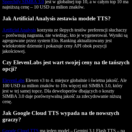
Speechify SIMBA 3.0
jest w globalnej top 10, a w całym top 10 ma
najniższą cenę – 10 USD za milion znaków.
Jak Artificial Analysis zestawia modele TTS?
Artificial Analysis
korzysta ze ślepych testów preferencji słuchaczy
– porównują nagrania, nie wiedząc, kto je wygenerował. Wyniki są
agregowane przez system Elo. Ranking aktualizowany jest
wielokrotnie dziennie i pokazuje ceny API obok pozycji
jakościowej.
Czy ElevenLabs jest wart swojej ceny na tle tańszych
opcji?
ElevenLabs
Eleven v3 to 4. miejsce globalnie i świetna jakość. Ale
100 USD za milion znaków to 10x więcej niż SIMBA 3.0, który
jest w tej samej topce. Dla deweloperów dbających o koszty
SIMBA 3.0 daje porównywalną jakość za zdecydowanie niższą
cenę.
Jak Google Cloud TTS wypada na tle nowszych
graczy?
Google Cloud TTS
ma jeden model – Gemini 3.1 Flash TTS – na