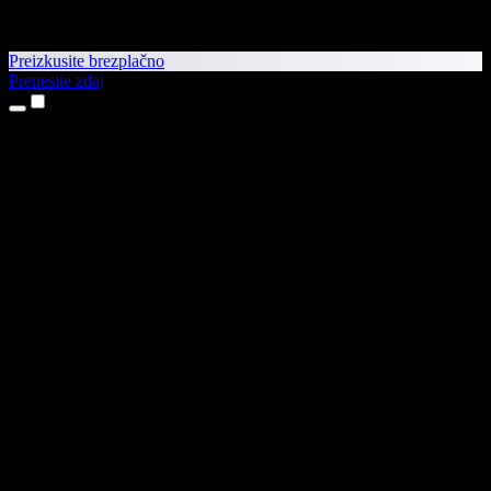
Preizkusite brezplačno
Prenesite zdaj
Izdelki
Pretvorba besedila v govor
Aplikaciji za iPhone in iPad
Aplikacija za Android
Razširitev za Chrome
Razširitev za Edge
Spletna aplikacija
Aplikacija za Mac
Aplikacija za Windows