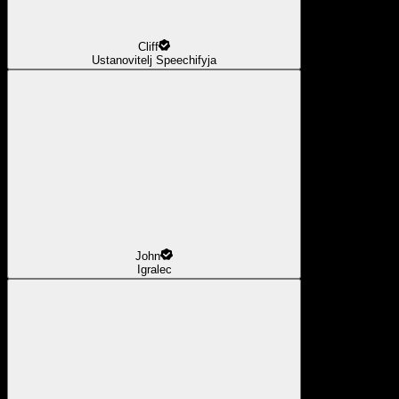
Cliff
Ustanovitelj Speechifyja
John
Igralec