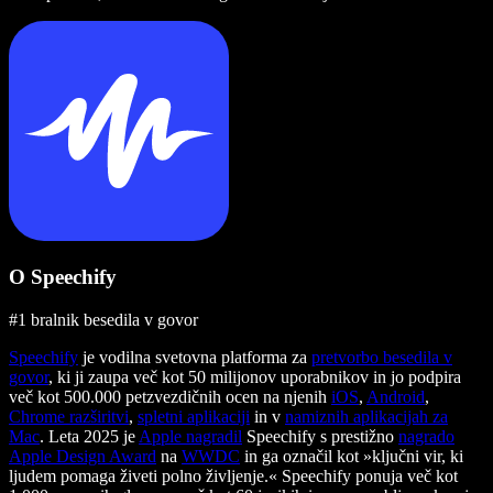
O Speechify
#1 bralnik besedila v govor
Speechify
je vodilna svetovna platforma za
pretvorbo besedila v
govor
, ki ji zaupa več kot 50 milijonov uporabnikov in jo podpira
več kot 500.000 petzvezdičnih ocen na njenih
iOS
,
Android
,
Chrome razširitvi
,
spletni aplikaciji
in v
namiznih aplikacijah za
Mac
. Leta 2025 je
Apple nagradil
Speechify s prestižno
nagrado
Apple Design Award
na
WWDC
in ga označil kot »ključni vir, ki
ljudem pomaga živeti polno življenje.« Speechify ponuja več kot