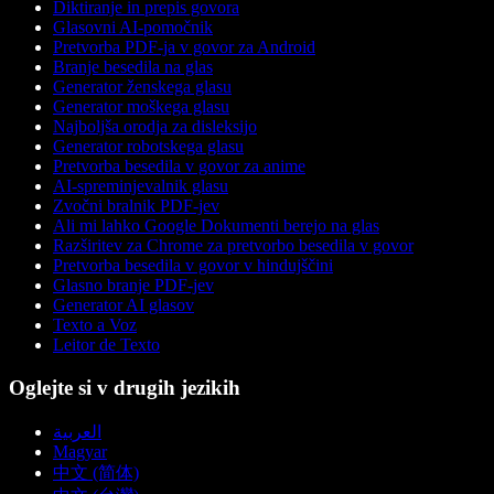
Diktiranje in prepis govora
Glasovni AI-pomočnik
Pretvorba PDF-ja v govor za Android
Branje besedila na glas
Generator ženskega glasu
Generator moškega glasu
Najboljša orodja za disleksijo
Generator robotskega glasu
Pretvorba besedila v govor za anime
AI-spreminjevalnik glasu
Zvočni bralnik PDF-jev
Ali mi lahko Google Dokumenti berejo na glas
Razširitev za Chrome za pretvorbo besedila v govor
Pretvorba besedila v govor v hindujščini
Glasno branje PDF-jev
Generator AI glasov
Texto a Voz
Leitor de Texto
Oglejte si v drugih jezikih
العربية
Magyar
中文 (简体)