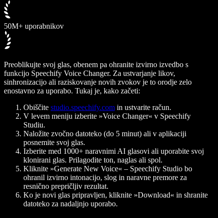
50M+ uporabnikov
Preoblikujte svoj glas, obenem pa ohranite izvirno izvedbo s
funkcijo Speechify Voice Changer. Za ustvarjanje likov,
sinhronizacijo ali raziskovanje novih zvokov je to orodje zelo
enostavno za uporabo. Tukaj je, kako začeti:
Obiščite
studio.speechify.com
in ustvarite račun.
V levem meniju izberite »Voice Changer« v Speechify
Studiu.
Naložite zvočno datoteko (do 5 minut) ali v aplikaciji
posnemite svoj glas.
Izberite med 1000+ naravnimi AI glasovi ali uporabite svoj
klonirani glas. Prilagodite ton, naglas ali spol.
Kliknite »Generate New Voice« – Speechify Studio bo
ohranil izvirno intonacijo, slog in naravne premore za
resnično prepričljiv rezultat.
Ko je novi glas pripravljen, kliknite »Download« in shranite
datoteko za nadaljnjo uporabo.