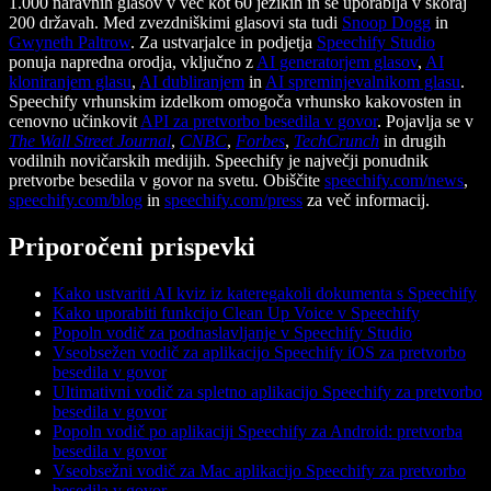
1.000 naravnih glasov v več kot 60 jezikih in se uporablja v skoraj
200 državah. Med zvezdniškimi glasovi sta tudi
Snoop Dogg
in
Gwyneth Paltrow
. Za ustvarjalce in podjetja
Speechify Studio
ponuja napredna orodja, vključno z
AI generatorjem glasov
,
AI
kloniranjem glasu
,
AI dubliranjem
in
AI spreminjevalnikom glasu
.
Speechify vrhunskim izdelkom omogoča vrhunsko kakovosten in
cenovno učinkovit
API za pretvorbo besedila v govor
. Pojavlja se v
The Wall Street Journal
,
CNBC
,
Forbes
,
TechCrunch
in drugih
vodilnih novičarskih medijih. Speechify je največji ponudnik
pretvorbe besedila v govor na svetu. Obiščite
speechify.com/news
,
speechify.com/blog
in
speechify.com/press
za več informacij.
Priporočeni prispevki
Kako ustvariti AI kviz iz kateregakoli dokumenta s Speechify
Kako uporabiti funkcijo Clean Up Voice v Speechify
Popoln vodič za podnaslavljanje v Speechify Studio
Vseobsežen vodič za aplikacijo Speechify iOS za pretvorbo
besedila v govor
Ultimativni vodič za spletno aplikacijo Speechify za pretvorbo
besedila v govor
Popoln vodič po aplikaciji Speechify za Android: pretvorba
besedila v govor
Vseobsežni vodič za Mac aplikacijo Speechify za pretvorbo
besedila v govor