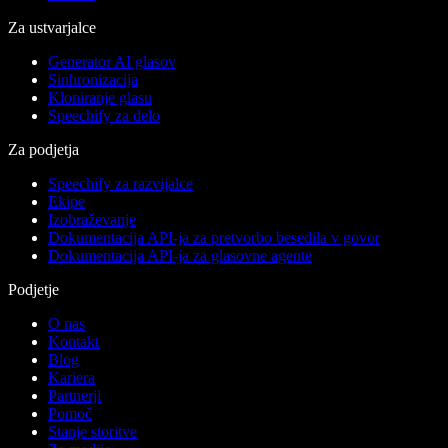
Za ustvarjalce
Generator AI glasov
Sinhronizacija
Kloniranje glasu
Speechify za delo
Za podjetja
Speechify za razvijalce
Ekipe
Izobraževanje
Dokumentacija API-ja za pretvorbo besedila v govor
Dokumentacija API-ja za glasovne agente
Podjetje
O nas
Kontakt
Blog
Kariera
Partnerji
Pomoč
Stanje storitve