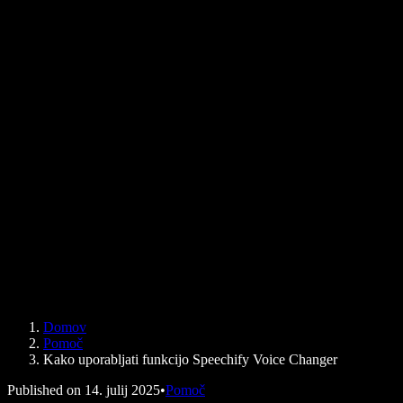
Ali mi lahko Google Dokumenti berejo na glas
Kontakt
Kako PDF brati na glas
Kariera
Google Pretvorba besedila v govor
Center za pomoč
Pretvornik PDF-ja v zvok
Cene
Generator AI glasov
Zgodbe uporabnikov
Branje Google Dokumentov na glas
Primeri uporabe za B2B
AI spreminjevalnik glasu
Ocene
Aplikacije za branje besedila na glas
Mediji
Preberi mi na glas
Pretvorba besedila v govor
Podjetja
Speechify za podjetja in izobraževanje
Speechify za dostopnost pri delu
Speechify za DSA
SIMBA glasovni agenti
Domov
Speechify za razvijalce
Pomoč
Kako uporabljati funkcijo Speechify Voice Changer
Published on
14. julij 2025
•
Pomoč