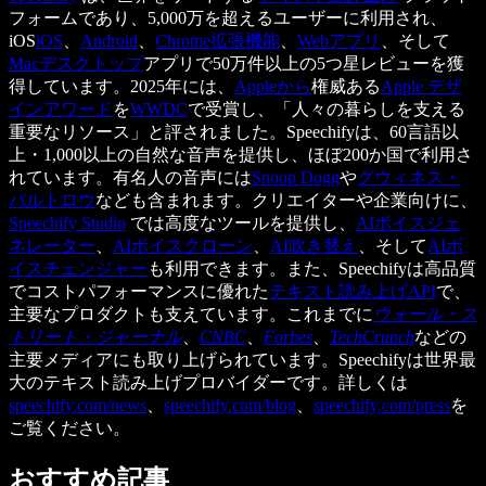
フォームであり、5,000万を超えるユーザーに利用され、
iOS
iOS
、
Android
、
Chrome拡張機能
、
Webアプリ
、そして
Macデスクトップ
アプリで50万件以上の5つ星レビューを獲
得しています。2025年には、
Appleから
権威ある
Apple デザ
インアワード
を
WWDC
で受賞し、「人々の暮らしを支える
重要なリソース」と評されました。Speechifyは、60言語以
上・1,000以上の自然な音声を提供し、ほぼ200か国で利用さ
れています。有名人の音声には
Snoop Dogg
や
グウィネス・
パルトロウ
なども含まれます。クリエイターや企業向けに、
Speechify Studio
では高度なツールを提供し、
AIボイスジェ
ネレーター
、
AIボイスクローン
、
AI吹き替え
、そして
AIボ
イスチェンジャー
も利用できます。また、Speechifyは高品質
でコストパフォーマンスに優れた
テキスト読み上げAPI
で、
主要なプロダクトも支えています。これまでに
ウォール・ス
トリート・ジャーナル
、
CNBC
、
Forbes
、
TechCrunch
などの
主要メディアにも取り上げられています。Speechifyは世界最
大のテキスト読み上げプロバイダーです。詳しくは
speechify.com/news
、
speechify.com/blog
、
speechify.com/press
を
ご覧ください。
おすすめ記事