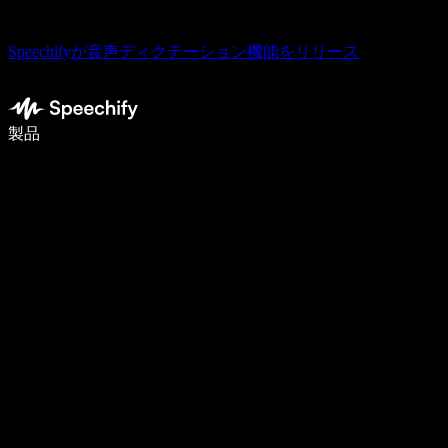
Speechifyが音声ディクテーション機能をリリース
音声入力で5倍速く書ける
製品
詳しく見る