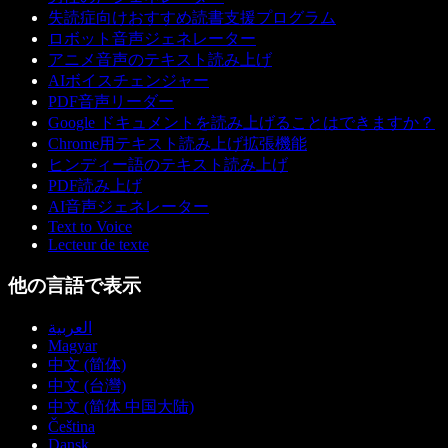
失読症向けおすすめ読書支援プログラム
ロボット音声ジェネレーター
アニメ音声のテキスト読み上げ
AIボイスチェンジャー
PDF音声リーダー
Google ドキュメントを読み上げることはできますか？
Chrome用テキスト読み上げ拡張機能
ヒンディー語のテキスト読み上げ
PDF読み上げ
AI音声ジェネレーター
Text to Voice
Lecteur de texte
他の言語で表示
العربية
Magyar
中文 (简体)
中文 (台灣)
中文 (简体 中国大陆)
Čeština
Dansk