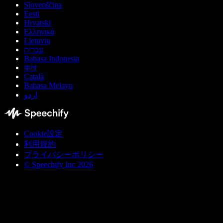
Slovenščina
Eesti
Hrvatski
Ελληνικά
Lietuvių
עברית
Bahasa Indonesia
বাংলা
Català
Bahasa Melayu
اردو
Cookie設定
利用規約
プライバシーポリシー
© Speechify Inc 2026