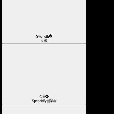
Gwyneth
女優
Cliff
Speechify創業者