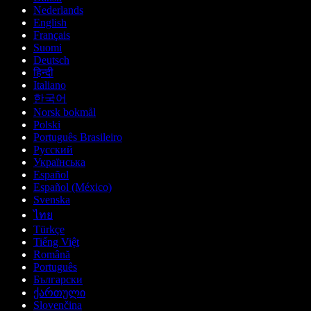
Nederlands
English
Français
Suomi
Deutsch
हिन्दी
Italiano
한국어
Norsk bokmål
Polski
Português Brasileiro
Русский
Українська
Español
Español (México)
Svenska
ไทย
Türkçe
Tiếng Việt
Română
Português
Български
ქართული
Slovenčina