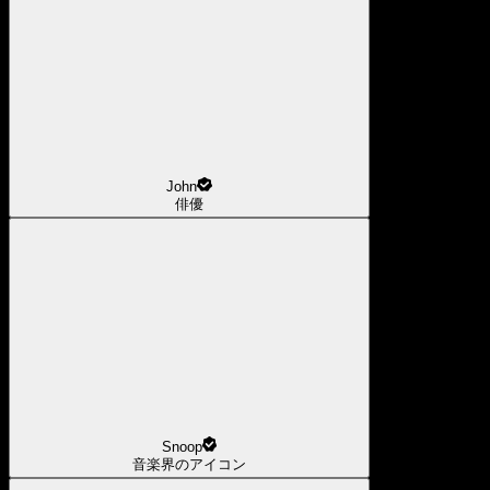
John
俳優
Snoop
音楽界のアイコン