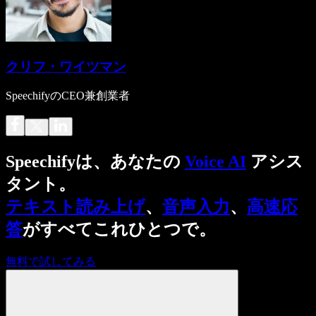
クリフ・ワイツマン
SpeechifyのCEO兼創業者
Speechifyは、あなたの
Voice AI
アシス
タント。
テキスト読み上げ
、
音声入力
、
高速応
答
がすべてこれひとつで。
無料で試してみる