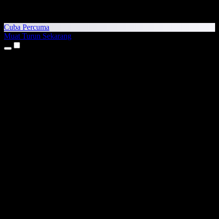
Cuba Percuma
Muat Turun Sekarang
Produk
Teks kepada Pertuturan
Aplikasi iPhone & iPad
Aplikasi Android
Sambungan Chrome
Sambungan Edge
Aplikasi Web
Aplikasi Mac
Aplikasi Windows