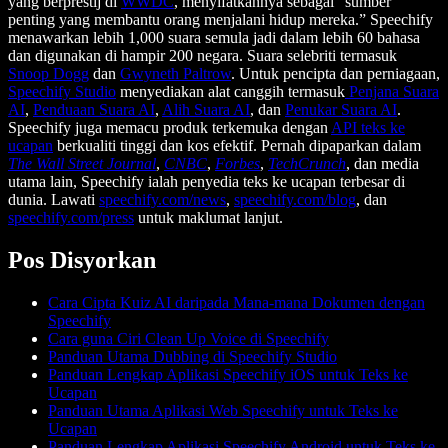
yang berprestij di
WWDC
, menyifatkannya sebagai “sumber
penting yang membantu orang menjalani hidup mereka.” Speechify
menawarkan lebih 1,000 suara semula jadi dalam lebih 60 bahasa
dan digunakan di hampir 200 negara. Suara selebriti termasuk
Snoop Dogg
dan
Gwyneth Paltrow
. Untuk pencipta dan perniagaan,
Speechify Studio
menyediakan alat canggih termasuk
Penjana Suara
AI
,
Penduaan Suara AI
,
Alih Suara AI
, dan
Penukar Suara AI
.
Speechify juga memacu produk terkemuka dengan
API teks ke
ucapan
berkualiti tinggi dan kos efektif. Pernah dipaparkan dalam
The Wall Street Journal
,
CNBC
,
Forbes
,
TechCrunch
, dan media
utama lain, Speechify ialah penyedia teks ke ucapan terbesar di
dunia. Lawati
speechify.com/news
,
speechify.com/blog
, dan
speechify.com/press
untuk maklumat lanjut.
Pos Disyorkan
Cara Cipta Kuiz AI daripada Mana-mana Dokumen dengan
Speechify
Cara guna Ciri Clean Up Voice di Speechify
Panduan Utama Dubbing di Speechify Studio
Panduan Lengkap Aplikasi Speechify iOS untuk Teks ke
Ucapan
Panduan Utama Aplikasi Web Speechify untuk Teks ke
Ucapan
Panduan Lengkap Aplikasi Speechify Android untuk Teks ke