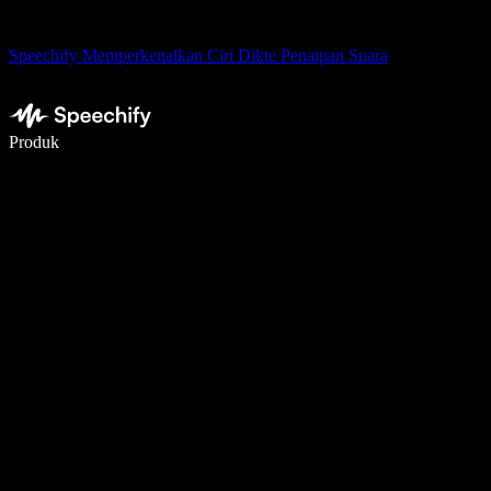
Speechify Memperkenalkan Ciri Dikte Penaipan Suara
Tulis 5× lebih pantas dengan menaip menggunakan suara
Produk
Ketahui Lebih Lanjut