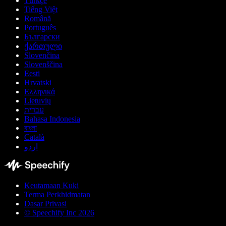
Türkçe
Tiếng Việt
Română
Português
Български
ქართული
Slovenčina
Slovenščina
Eesti
Hrvatski
Ελληνικά
Lietuvių
עברית
Bahasa Indonesia
বাংলা
Català
اردو
Keutamaan Kuki
Terma Perkhidmatan
Dasar Privasi
© Speechify Inc 2026