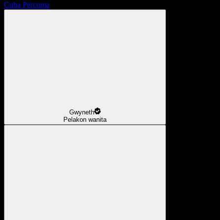
Cuba Percuma
Gwyneth
Pelakon wanita