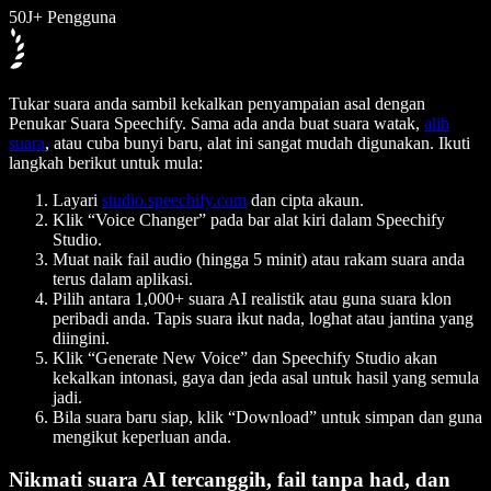
50J+ Pengguna
Tukar suara anda sambil kekalkan penyampaian asal dengan
Penukar Suara Speechify. Sama ada anda buat suara watak,
alih
suara
, atau cuba bunyi baru, alat ini sangat mudah digunakan. Ikuti
langkah berikut untuk mula:
Layari
studio.speechify.com
dan cipta akaun.
Klik “Voice Changer” pada bar alat kiri dalam Speechify
Studio.
Muat naik fail audio (hingga 5 minit) atau rakam suara anda
terus dalam aplikasi.
Pilih antara 1,000+ suara AI realistik atau guna suara klon
peribadi anda. Tapis suara ikut nada, loghat atau jantina yang
diingini.
Klik “Generate New Voice” dan Speechify Studio akan
kekalkan intonasi, gaya dan jeda asal untuk hasil yang semula
jadi.
Bila suara baru siap, klik “Download” untuk simpan dan guna
mengikut keperluan anda.
Nikmati suara AI tercanggih, fail tanpa had, dan