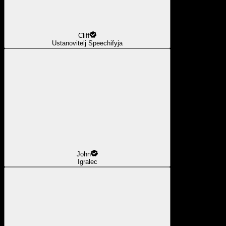
Cliff
Ustanovitelj Speechifyja
John
Igralec