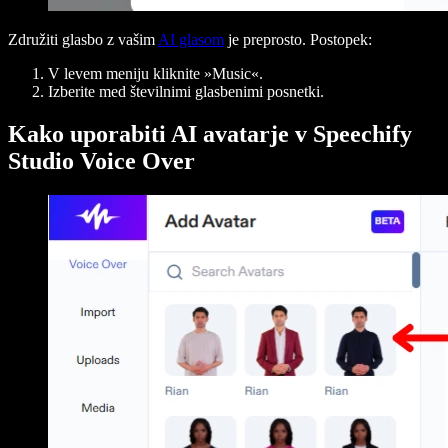
Združiti glasbo z vašim
AI glasom
je preprosto. Postopek:
V levem meniju kliknite »Music«.
Izberite med številnimi glasbenimi posnetki.
Kako uporabiti AI avatarje v Speechify
Studio Voice Over