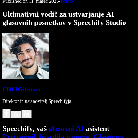
Published on
11. marec 2025
•
Pomoč
Ultimativni vodič za ustvarjanje AI
glasovnih posnetkov v Speechify Studio
Cliff Weitzman
Direktor in ustanovitelj Speechifyja
Speechify, vaš
glasovni AI
asistent
Pretvornik besedila v govor
.
Glasovno