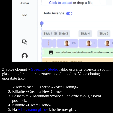
Z voice cloning v
Speechify Studio
lahko ustvarite projekte s svojim
glasom in ohranite prepoznaven zvočni podpis. Voice cloning
uporabite tako:
V levem meniju izberite »Voice Cloning«.
Kliknite »Create a New Clone«.
Posnemite 20-sekundni vzorec ali naložite svoj glasovni
posnetek.
Kliknite »Create Clone«.
Na
AI seznamu glasov
izberite nov glas.