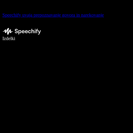
Speechify uvaja prepoznavanje govora in narekovanje
Pišite 5× hitreje z narekovanjem
Izdelki
Več o tem