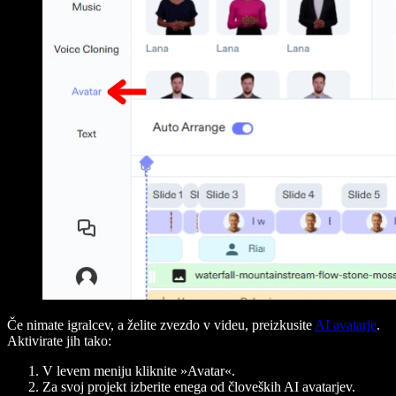
Če nimate igralcev, a želite zvezdo v videu, preizkusite
AI avatarje
.
Aktivirate jih tako:
V levem meniju kliknite »Avatar«.
Za svoj projekt izberite enega od človeških AI avatarjev.