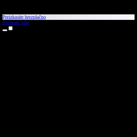
Preizkusite brezplačno
Prenesite zdaj
Izdelki
Pretvorba besedila v govor
Aplikaciji za iPhone in iPad
Aplikacija za Android
Razširitev za Chrome
Razširitev za Edge
Spletna aplikacija
Aplikacija za Mac
Aplikacija za Windows