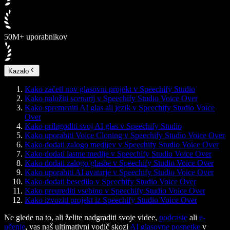
50M+ uporabnikov
Kazalo
Kako začeti nov glasovni projekt v Speechify Studio
Kako naložiti scenarij v Speechify Studio Voice Over
Kako spremeniti AI glas ali jezik v Speechify Studio Voice
Over
Kako prilagoditi svoj AI glas v Speechify Studio
Kako uporabiti Voice Cloning v Speechify Studio Voice Over
Kako dodati zalogo medijev v Speechify Studio Voice Over
Kako dodati lastne medije v Speechify Studio Voice Over
Kako dodati zalogo glasbe v Speechify Studio Voice Over
Kako uporabiti AI avatarje v Speechify Studio Voice Over
Kako dodati besedilo v Speechify Studio Voice Over
Kako preurediti vsebino v Speechify Studio Voice Over
Kako izvoziti projekt iz Speechify Studio Voice Over
Ne glede na to, ali želite nadgraditi svoje videe,
podcaste
ali
e-
učenje
, vas naš ultimativni vodič skozi
AI glasovne posnetke
v