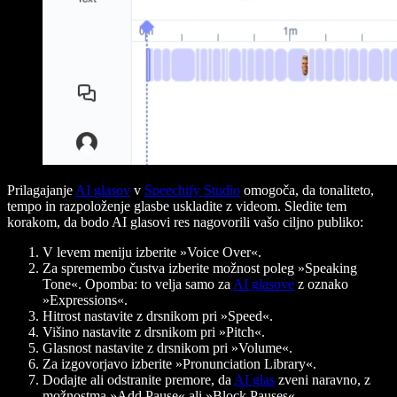
Prilagajanje
AI glasov
v
Speechify Studio
omogoča, da tonaliteto,
tempo in razpoloženje glasbe uskladite z videom. Sledite tem
korakom, da bodo AI glasovi res nagovorili vašo ciljno publiko:
V levem meniju izberite »Voice Over«.
Za spremembo čustva izberite možnost poleg »Speaking
Tone«. Opomba: to velja samo za
AI glasove
z oznako
»Expressions«.
Hitrost nastavite z drsnikom pri »Speed«.
Višino nastavite z drsnikom pri »Pitch«.
Glasnost nastavite z drsnikom pri »Volume«.
Za izgovorjavo izberite »Pronunciation Library«.
Dodajte ali odstranite premore, da
AI glas
zveni naravno, z
možnostma »Add Pause« ali »Block Pauses«.