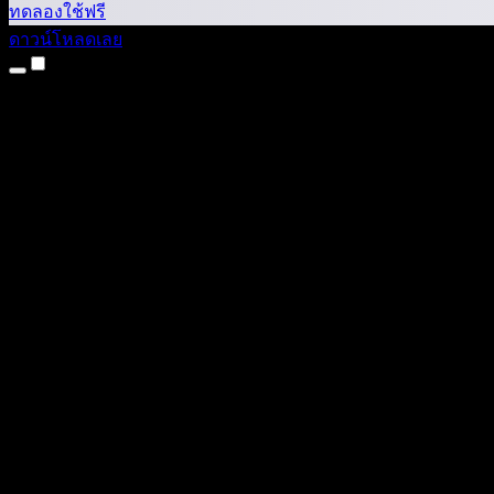
ทดลองใช้ฟรี
ดาวน์โหลดเลย
ผลิตภัณฑ์
แปลงข้อความเป็นเสียง
แอป iPhone และ iPad
แอป Android
ส่วนขยาย Chrome
ส่วนขยาย Edge
เว็บแอป
แอป Mac
แอป Windows