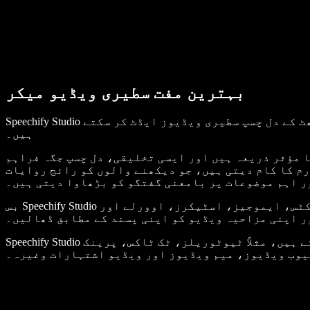
بہترین مفت سطیری ویڈیو میکر
Speechify Studio کے مفت ویڈیو ایڈیٹر کے ذریعے صارفین باآسانی اپنی ویڈیوز میں مزاح شامل کر سکتے ہیں اور بغیر جھنجھٹ کے دل چسپ سطیری ویڈیوز ایڈٹ کر سکتے
ہیں۔
مؤثر ذریعہ ہیں اور ایسی تخلیقی، دل چسپ جگہ فراہم
رم کا کام دیتی ہیں، جو دیکھنے والوں کو رائج روایات
ر اہم موضوعات پر بامعنی گفتگو کو بڑھاوا دیتی ہیں۔
بس Speechify Studio کے ڈریگ اینڈ ڈراپ انٹرفیس سے متن، ویڈیو کلپس، پس منظر کی موسیقی، تصاویر، ٹرانزیشنز، ویڈیو ایفیکٹس، ایموجیز، اسٹیکرز، اوورلے اور AI
ر اپنی مزاحیہ ویڈیو کو اپنی پسند کے مطابق ڈھالیں۔
Speechify Studio محض ایک مزاحیہ ویڈیو ایڈیٹر ہی نہیں بلکہ آپ اسے ہر قسم کا ویڈیو مواد بنانے کے لئے استعمال کر سکتے ہیں، مثلاً ٹیوٹوریلز، ٹک ٹاکس، پرینک
وب ویڈیوز، میم ویڈیوز اور ویڈیو اشتہارات وغیرہ۔