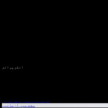
انٹرپرائز
سیلز ٹیم سے رابطہ کریں
مفت میں آزمائیں