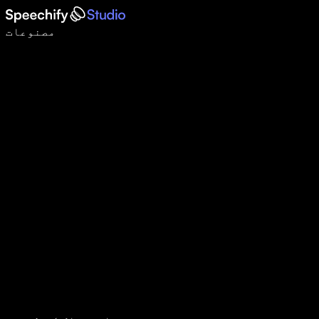
وائس ٹائپنگ کے ساتھ 5 گنا تیزی سے لکھیں
مصنوعات
مزید جانیں