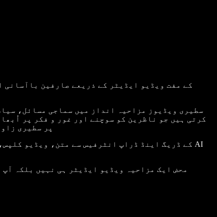
سطیری ویڈیوز مزاحیہ انداز میں سماجی مسائل، سیاسی
کرتی ہیں جو ناظرین کو سوچنے اور غور و فکر پر اُبھ
پر سطیری زاوی