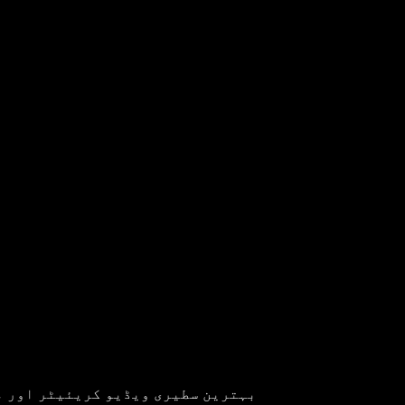
بہترین سطیری ویڈیو کریئیٹر اور م