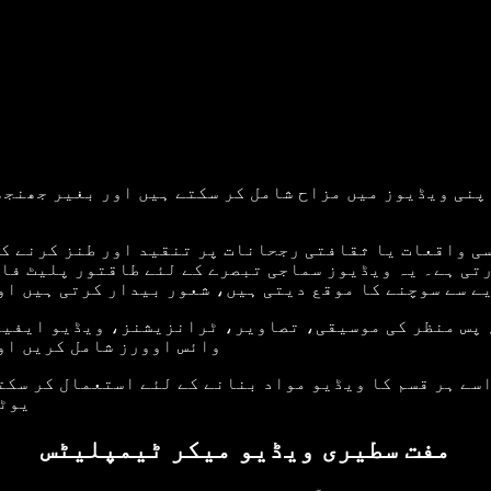
 واقعات یا ثقافتی رجحانات پر تنقید اور طنز کرنے کا 
ارتی ہے۔ یہ ویڈیوز سماجی تبصرے کے لئے طاقتور پلیٹ فا
ے سے سوچنے کا موقع دیتی ہیں، شعور بیدار کرتی ہیں او
وائس اوورز شامل کریں او
یوٹی
مفت سطیری ویڈیو میکر ٹیمپلیٹس