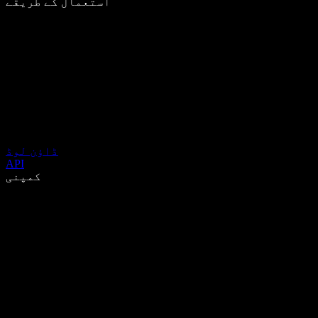
استعمال کے طریقے
ڈاؤن لوڈ
API
کمپنی