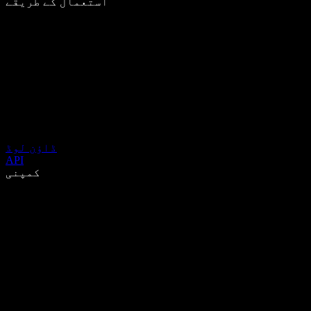
استعمال کے طریقے
ڈاؤن لوڈ
API
کمپنی