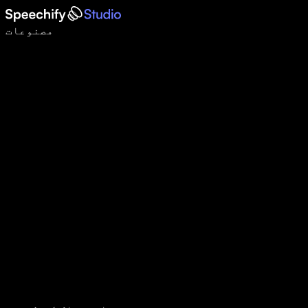
وائس ٹائپنگ کے ساتھ 5 گنا تیزی سے لکھیں
مصنوعات
مزید جانیں