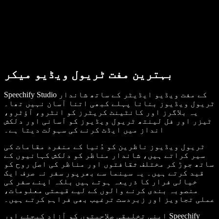
بہترین مفت ٹریول ویڈیو میکر
Speechify Studio کے مفت ویڈیو ایڈیٹر کے ساتھ شاندار
ٹریول ویڈیوز بنانا پہلے کبھی اتنا آسان نہیں تھا۔
یہ بلاگرز اور کانٹینٹ کریٹرز کو انٹرو، آؤٹرو،
ٹیزر اور فل لینتھ ٹریول ویڈیوز کو آسانی اور دلکش
انداز میں ایڈٹ کرنے کی سہولت دیتا ہے۔
ٹریول ویڈیوز ناظرین کو دُنیا کے منفرد مقامات کی
سیر کراتے ہیں، شاندار مناظر کو دلکش کہانیوں کے
ساتھ جوڑ کر مختلف ثقافتوں اور مناظر کی اصل روح کو
قید کرتے ہیں۔ یہ سینما سے بھرپور سفر نہ صرف ایک
خیالی فرار کا ذریعہ ہوتے ہیں بلکہ اپنے سفر کی
منصوبہ بندی کرنے والوں کے لیے قیمتی معلومات،
عملی تجاویز اور زبردست ترغیب بھی فراہم کرتے ہیں۔
اپنی تخلیقی صلاحیتوں کو آزاد کیجئے اور Speechify