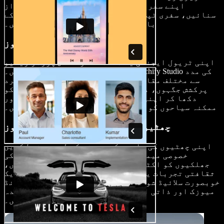
اپنے سفر کی یادیں محفوظ کریں، نشیب و فراز
سنائیں، سفری ٹپس دیں اور جن جگہوں کی سیر کی ان کے
بارے میں اپنی ذاتی رائے شیئر کریں۔
ٹریول مارکیٹنگ ویڈیوز
اپنی ٹریول ایجنسی یا مقامات کو دلکش پرومو ویڈیو
ایڈز کے ساتھ پروان چڑھائیں۔ Speechify Studio کی مدد
سے مختلف مقامات کے حسن کو نمایاں کریں، منفرد
پرکشش جگہوں، مقامی کھانوں اور ثقافتی رنگوں کو
دکھا کر اپنی آڈینس میں سفر کا شوق جگائیں اور
ممکنہ سیاحوں کو نئی سفری مہمات کے لیے تیار کریں۔
چھٹیوں یا تعطیلات کی یادگار ویڈیوز
اپنی چھٹیوں کی یادوں کو ہمیشہ کے لیے محفوظ کریں
خصوصی میموری ویڈیوز کے ذریعے۔ اپنے سفر کی
جھلکیوں کو اکٹھا کریں، چاہے وہ دلکش مناظر ہوں،
ثقافتی تجربات یا ناقابلِ فراموش لمحات۔ یہ سب ایک
خوبصورت سلائیڈ شو ویڈیو میں ترتیب دیں، بیک گراؤنڈ
میوزک اور ذاتی انداز کے ساتھ، تاکہ اپنے پسندیدہ
لمحات کو بار بار جی سکیں۔