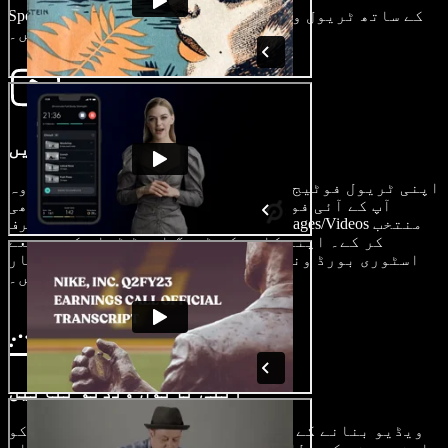
Speechify Studio کے ساتھ ٹریول ویڈیو ایڈیٹنگ کی ایک
نئی جہت دریافت کریں۔
اپنی ویڈیو امپورٹ کریں
اپنی ٹریول فوٹیج کو باآسانی امپورٹ کریں، چاہے وہ
آپ کے آئی فون، گو پرو، ونڈوز پی سی یا کسی بھی
دوسرے ڈیوائس سے لی گئی ہو، صرف Images/Videos منتخب
کر کے۔ اپنے کلپس کو ڈریگ اینڈ ڈراپ کے ذریعے
اسٹوری بورڈ ونڈو میں لائیں اور اپنی سینما معیار
کی ٹریول ویڈیو کی شروعات کریں۔
اپنی ٹریول ویڈیو بنائیں
ویڈیو بنانے کے مرحلے میں آئیں اور اپنی ویڈیو کو