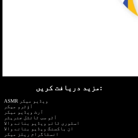
مزید دریافت کریں:
ASMR ویڈیو میکر
آؤٹرو میکر
آرٹ ویڈیو میکر
آٹو سب ٹائٹل جنریٹر
اسٹوری ٹائم ویڈیو بنانے والا
ان باکسنگ ویڈیو بنانے والا
انسٹاگرام ریلز میکر