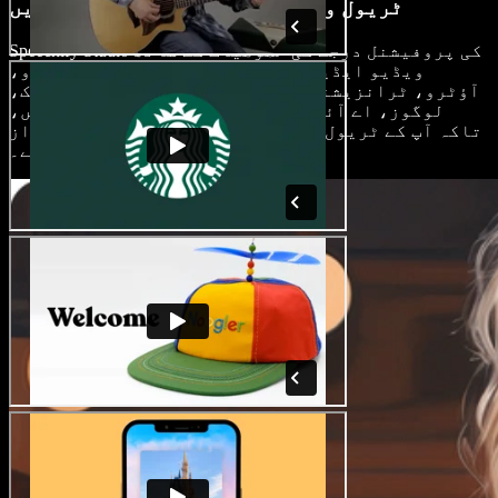
ٹریول ویڈیوز کو پرو کی طرح ایڈٹ کریں
Speechify Studio کی پروفیشنل درجے کی خصوصیات کے ساتھ
ویڈیو ایڈیٹنگ میں مہارت حاصل کریں۔ انٹرو،
آؤٹرو، ٹرانزیشنز، سب ٹائٹلز، بیک گراؤنڈ میوزک،
لوگوز، اے آئی ایفیکٹس اور بہت کچھ شامل کریں،
تاکہ آپ کے ٹریول کانٹینٹ کو مکمل اور مربوط انداز
ملے۔