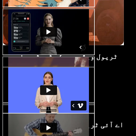
ٹریول ویڈیو میکر ٹیوٹوریل
اے آئی ٹریول ویڈیو میکر فیچرز