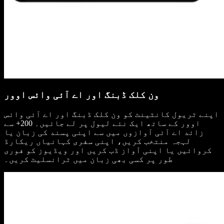
ون کلک ڈبنگ اور اے آئی وائس اوور
اپنے ٹریول کانٹینٹ کو ون کلک ڈبنگ اور اے آئی وائس
اوور کے ساتھ ایک نئے لیول پر لے جائیں۔ 200+ سے
زائد اے آئی آوازوں میں سے اپنی پسند کی زبان یا
لہجہ منتخب کریں، اپنی سفری کہانیاں ریکارڈ
کروائیں یا اپنی آواز ڈب کریں اور ویڈیوز کو فوری
طور پر کسی بھی زبان میں ٹرانسلیٹ کریں۔