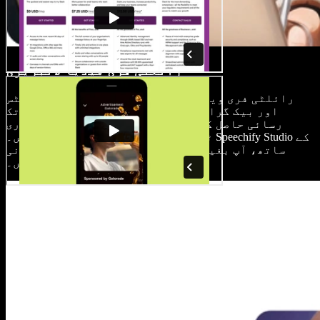
رائلٹی فری میڈیا لائبریری
رائلٹی فری ویڈیو کلپس، تصاویر، ساؤنڈ ایفیکٹس
اور بیک گراؤنڈ میوزک کی ایک وسیع لائبریری تک
رسائی حاصل کریں تاکہ اپنے ذاتی اور کاروباری
ٹریول ویڈیوز کو مزید نکھار سکیں۔ Speechify Studio کے
ساتھ، آپ بغیر کسی کاپی رائٹ اجازت کے باآسانی
کانٹینٹ بنا سکتے ہیں۔