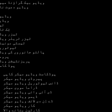
ویڈیو بیک گراؤنڈ میوزک
ویڈیو دعوت نامہ
ویڈیو 
ویڈیو
ٹور
ٹِک ٹا
ٹیزر ویڈی
ٹیزر ٹریلر ویڈیو
ٹیسٹی مونیئل
ٹیوٹوریل
پالتو جانوروں کی ویڈیو
پرومو
پریزنٹیشن ویڈیو
پوڈ کاسٹ
پوڈکاسٹ ویڈیو میکر کاپی
پیروڈی ویڈیو میکر
ڈانس ٹیوٹوریل ویڈیو میکر
ڈراما مووی میکر
ڈی آئی وائی ویڈیو میکر
ڈیمو ویڈیو میکر
ڈے اِن دی لائف ویڈیو میکر
کار ویڈیو میکر
کارٹون بنانے والا