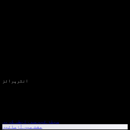
انٹرپرائز
سیلز ٹیم سے رابطہ کریں
مفت میں آزمائیں