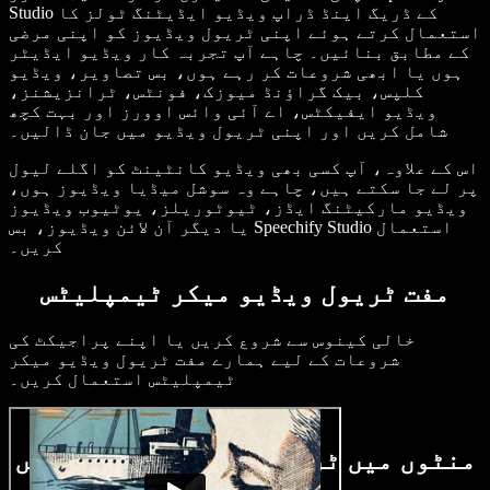
Studio کے ڈریگ اینڈ ڈراپ ویڈیو ایڈیٹنگ ٹولز کا
استعمال کرتے ہوئے اپنی ٹریول ویڈیوز کو اپنی مرضی
کے مطابق بنائیں۔ چاہے آپ تجربہ کار ویڈیو ایڈیٹر
ہوں یا ابھی شروعات کر رہے ہوں، بس تصاویر، ویڈیو
کلپس، بیک گراؤنڈ میوزک، فونٹس، ٹرانزیشنز،
ویڈیو ایفیکٹس، اے آئی وائس اوورز اور بہت کچھ
شامل کریں اور اپنی ٹریول ویڈیو میں جان ڈالیں۔
اس کے علاوہ، آپ کسی بھی ویڈیو کانٹینٹ کو اگلے لیول
پر لے جا سکتے ہیں، چاہے وہ سوشل میڈیا ویڈیوز ہوں،
ویڈیو مارکیٹنگ ایڈز، ٹیوٹوریلز، یوٹیوب ویڈیوز
یا دیگر آن لائن ویڈیوز، بس Speechify Studio استعمال
کریں۔
مفت ٹریول ویڈیو میکر ٹیمپلیٹس
خالی کینوس سے شروع کریں یا اپنے پراجیکٹ کی
شروعات کے لیے ہمارے مفت ٹریول ویڈیو میکر
ٹیمپلیٹس استعمال کریں۔
منٹوں میں ٹریول ویڈیو کیسے بنائیں