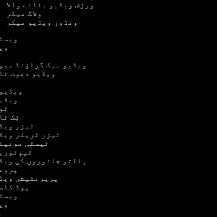
ورزش ویڈیو بنانے والا
ولاگ میکر
ونڈوز ویڈیو میکر
ویسٹر
ویڈ
وی
ویڈیو بیک گراؤنڈ میوزک
ویڈیو دعوت نامہ
ویڈیو 
ویڈیو
ٹور
ٹِک ٹا
ٹیزر ویڈی
ٹیزر ٹریلر ویڈیو
ٹیسٹی مونیئل
ٹیوٹوریل
پالتو جانوروں کی ویڈیو
پرومو
پریزنٹیشن ویڈیو
پوڈ کاسٹ
ویسٹر
ویڈ
وی