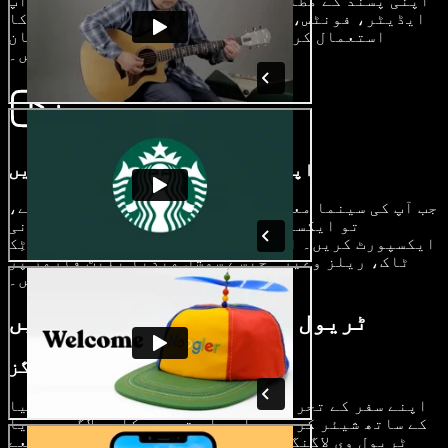
اپنی پسند کے مطابق ڈھالیں۔ ہمارے ڈریگ اینڈ ڈراپ
ایڈیٹر، فونٹس، ٹرانزیشنز اور اے آئی ایفیکٹس کا
استعمال کریں اور اپنی ٹریول اسٹوری میں جان
ڈالیں۔
اپنی ٹریول ویڈیو ایکسپورٹ کریں
جب آپ کی سینما معیار کی ٹریول ویڈیو تیار ہو جائے،
تو ایکسپورٹ بٹن پر کلک کر کے اسے باآسانی
ایکسپورٹ کریں۔ اپنی شاندار ویڈیوز کو یوٹیوب، ٹِک
ٹاک، ریلز وغیرہ جیسے سوشل میڈیا پلیٹ فارمز پر
شیئر کریں۔
ٹریول ویڈیوز کب استعمال کریں
وی لاگز
اپنے سفر کے تجربات کو دلچسپ وی لاگز کے ذریعے دنیا
کے ساتھ شیئر کریں۔ چاہے آپ تجربہ کار بلاگر ہوں یا
ٹریول وی لاگنگ کی دنیا میں نئے، وی لاگز کے ذریعے