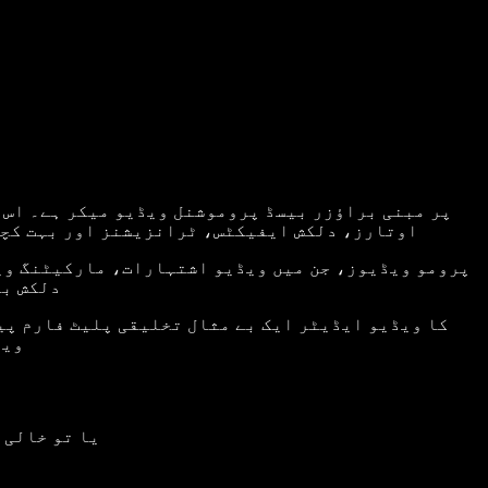
تبدیلی کی سہولت فراہم کرتے ہیں – متحرک متن، سب ٹائٹلز، ویڈیوز، بیک گراؤنڈ میوزک، AI وائس اوورز، AI اوتارز، دلکش ایفیکٹس، ٹرانزیشنز اور ب
پرومو ویڈیوز، جن میں ویڈیو اشتہارات، مارکیٹنگ ویڈ
دلکش بص
ویڈ
یا تو خالی 