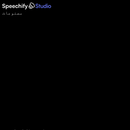
وائس ٹائپنگ کے ساتھ 5 گنا تیزی سے لکھیں
مصنوعات
مزید جانیں