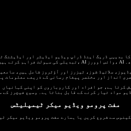
ہت کچھ۔
یوز، سلائیڈ شوز، ٹیزرز اور آؤٹروز شامل ہیں، سامعین
ری انداز اور مختصر پیغام رسانی کے ذریعے معلومات پہن
یو مواد تیار کرنے کے قابل بناتا ہے۔ وسیع فیچرز کے س
مفت پرومو ویڈیو میکر ٹیمپلیٹس
کینوس سے شروع کریں یا ہمارے مفت پرومو ویڈیو میکر ٹ