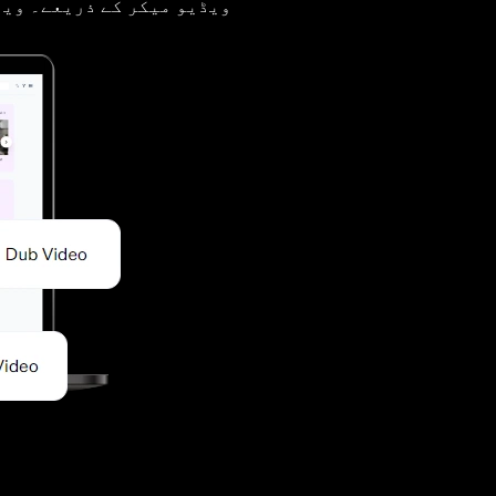
آسان AI ویڈیو میکر کے ذریعے