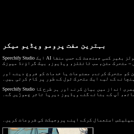
بہترین مفت پرومو ویڈیو میکر
Speechify Studio ایک AI پر مبنی براؤزر بیسڈ پروموشنل ویڈیو میکر ہے۔ اس کا بدیہی ڈریگ اینڈ ڈراپ ویڈیو ایڈیٹر اور ایڈیٹنگ ٹولز بغیر کسی جھنجھٹ کے حسبِ منشا
 کو متحرک کرنے، مصنوعات یا خدمات کو فروغ دینے اور
چانے کے لیے ایک متحرک ٹول کے طور پر کام کرتی ہیں۔
Speechify Studio کا ویڈیو ایڈیٹر ایک بے مثال تخلیقی پلیٹ فارم پیش کرتا ہے، جو افراد اور کاروباروں کو اپنی کہانیاں بصری انداز میں بیان کرنے اور ہر طرح کا
اتھ، آپ کے بنائے گئے ویڈیوز دیرپا تاثر چھوڑیں گے۔
یمپلیٹس استعمال کرکے اپنے پروجیکٹ کی شروعات کریں۔