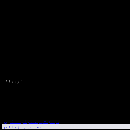
انٹرپرائز
سیلز ٹیم سے رابطہ کریں
مفت میں آزمائیں