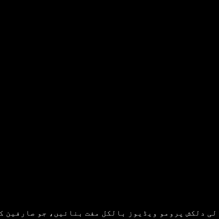
ی دلکش پرومو ویڈیوز بالکل مفت بنائیں، جو صارفین کی