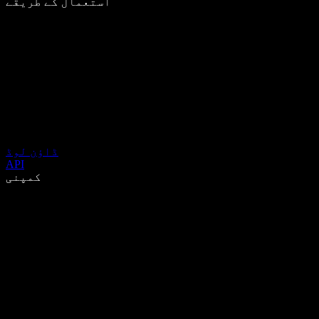
استعمال کے طریقے
ڈاؤن لوڈ
API
کمپنی