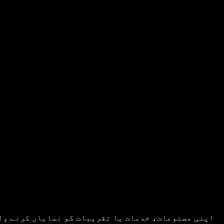
اپنی مصنوعات، خدمات یا تقریبات کو نمایاں کرنے وال