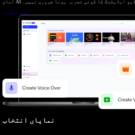
۔ ویڈیو ایڈیٹنگ کا کوئی تجربہ ہونا ضروری نہیں۔
شروع کریں
نمایاں انتخاب