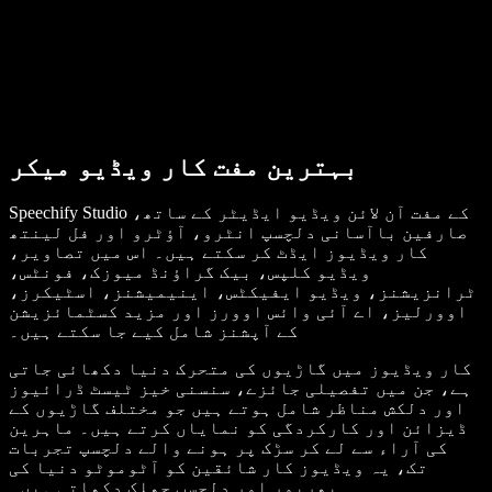
بہترین مفت کار ویڈیو میکر
Speechify Studio کے مفت آن لائن ویڈیو ایڈیٹر کے ساتھ،
صارفین باآسانی دلچسپ انٹرو، آؤٹرو اور فل لینتھ
کار ویڈیوز ایڈٹ کر سکتے ہیں۔ اس میں تصاویر،
ویڈیو کلپس، بیک گراؤنڈ میوزک، فونٹس،
ٹرانزیشنز، ویڈیو ایفیکٹس، اینیمیشنز، اسٹیکرز،
اوورلیز، اے آئی وائس اوورز اور مزید کسٹمائزیشن
کے آپشنز شامل کیے جا سکتے ہیں۔
کار ویڈیوز میں گاڑیوں کی متحرک دنیا دکھائی جاتی
ہے، جن میں تفصیلی جائزے، سنسنی خیز ٹیسٹ ڈرائیوز
اور دلکش مناظر شامل ہوتے ہیں جو مختلف گاڑیوں کے
ڈیزائن اور کارکردگی کو نمایاں کرتے ہیں۔ ماہرین
کی آراء سے لے کر سڑک پر ہونے والے دلچسپ تجربات
تک، یہ ویڈیوز کار شائقین کو آٹوموٹو دنیا کی
بھرپور اور دلچسپ جھلک دکھاتی ہیں۔