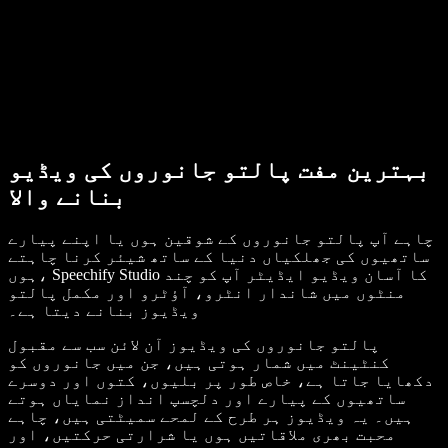
بہترین مفت پالتو جانوروں کی ویڈیو
بنانے والا
چاہے آپ پالتو جانوروں کے شوقین ہوں یا اپنے پیارے
ساتھیوں کی جھلکیاں دنیا کے ساتھ شیئر کرنا چاہتے
ہوں، Speechify Studio کا آسان ویڈیو ایڈیٹر آپ کو چند
منٹوں میں شاندار انٹرو، آؤٹرو اور مکمل پالتو
ویڈیوز بنانے دیتا ہے۔
پالتو جانوروں کی ویڈیوز آن لائن سب سے مقبول
کنٹینٹ میں شمار ہوتی ہیں، جن میں جانوروں کو
دکھایا جاتا ہے، خاص طور پر بلیوں، کتوں اور دوسرے
ساتھیوں کے پیارے اور دلچسپ انداز نمایاں ہوتے
ہیں۔ یہ ویڈیوز ہر طرح کے لمحے سمیٹتی ہیں، چاہے
محبت بھری ملاقاتیں ہوں یا شرارتی حرکتیں، اور