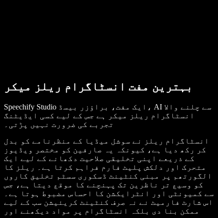
بہترین مفت انسٹاگرام ریلز میکر
Speechify Studio ایک مفت، براؤزر بیسڈ، AI سے چلنے والا
انسٹاگرام ریلز میکر ہے جس کے لیے کسی ایڈیٹنگ
تجربے کی ضرورت نہیں پڑتی۔
انسٹاگرام ریلز نے سوشل میڈیا کے منظرنامے کو بدل
کر رکھ دیا ہے، کیونکہ یہ صارفین کو مختصر ویڈیوز
کے ذریعے اپنی تخلیقی صلاحیت دکھانے کے لیے ایک
متحرک اور دلکش پلیٹ فارم فراہم کرتا ہے۔ ریلز کا
الگورتھم پر مبنی کنٹینٹ ڈسکوری سسٹم تخلیق کاروں
کو وسیع تر ناظرین تک پہنچنے کا موقع دیتا ہے، جس
سے کمیونٹی اور انٹرایکشن کا احساس مضبوط ہوتا ہے۔
اس شارٹ فارمیٹ نے نہ صرف کنٹینٹ کریئیشن سب کے لیے
ممکن بنا دی بلکہ انسٹاگرام پر مواد دیکھنے اور