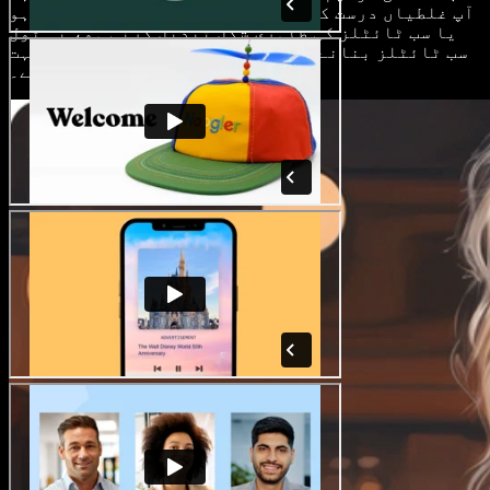
آپ غلطیاں درست کر رہے ہوں، ٹائمنگ ایڈجسٹ کرنی ہو
یا سب ٹائٹلز کی ظاہری شکل تبدیل کرنی ہو، یہ ٹول
سب ٹائٹلز بنانے کے روایتی طور پر مشکل کام کو بہت
حد تک آسان بنا دیتا ہے۔