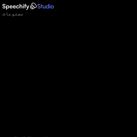
وائس ٹائپنگ کے ساتھ 5 گنا تیزی سے لکھیں
مصنوعات
مزید جانیں