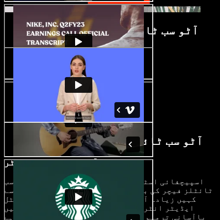
آٹو سب ٹائٹل جنریٹر ٹیوٹوریل
AI آٹو سب ٹائٹل جنریٹر خصوصیات
آٹو سب ٹائٹل ایڈیٹر
اسپیچفائی اسٹوڈیو کے آسان ایڈیٹنگ والے آٹو سب
ٹائٹلز فیچر کی بدولت سب ٹائٹلز شامل کرنا پہلے سے
کہیں زیادہ آسان ہوگیا ہے۔ صارف دوست سب ٹائٹل
ایڈیٹر انٹرفیس تخلیق کاروں کو سب ٹائٹلز میں
باآسانی ترمیم اور درستگی کا موقع دیتا ہے۔ چاہے