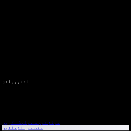
انٹرپرائز
سیلز ٹیم سے رابطہ کریں
مفت میں آزمائیں