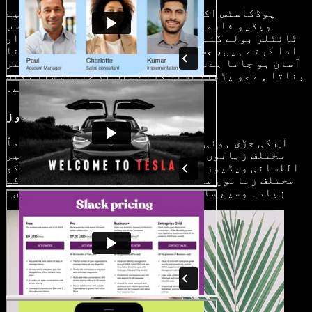
پوڈکاسٹس اکثر یوٹیوب جیسے پلیٹ فارمز کے لیے
ویڈیو فارمیٹ میں تبدیل کیے جاتے ہیں۔ آٹو سب
ٹائٹلز بولے گئے مواد کو متن میں بدل کر اہم کردار
ادا کرتے ہیں، جس سے ناظرین کے لیے ساتھ ساتھ چلنا
آسان ہو جاتا ہے۔ یہ اُن افراد کے لیے رسائی کو بہتر
بناتا ہے جو پڑھنا پسند کرتے ہیں یا جنہیں سننے میں
مشکل پیش آتی ہے۔
کثیر اللسانی ویڈیوز
آج کی جڑی ہوئی دنیا میں، مواد بنانے والے عموماً
مختلف زبانوں کے سامعین کو ہدف بناتے ہیں۔ کثیر
اللسانی ویڈیوز میں آٹو سب ٹائٹلز تخلیق کاروں کو
مختلف زبانوں میں تراجم یا سب ٹائٹلز فراہم کر کے
زیادہ وسیع سامعین تک پہنچنے میں مدد دیتے ہیں۔