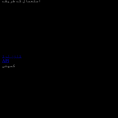
استعمال کے طریقے
ڈاؤن لوڈ
API
کمپنی