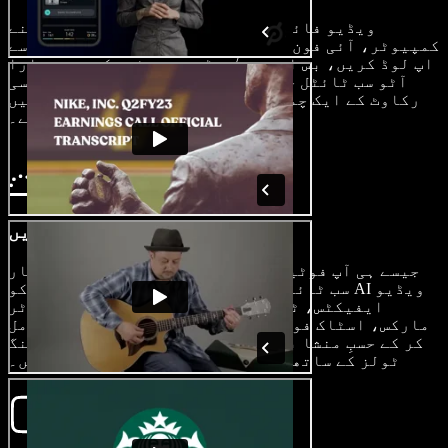
ویڈیو فائلز، آڈیو فائلز یا تصاویر کو اپنے
کمپیوٹر، آئی فون، اینڈرائیڈ یا کیمرہ سے آسانی سے
اپ لوڈ کریں، بس ایمیجز/ویڈیوز پر ٹیپ کریں۔ ہمارا
آٹو سب ٹائٹل جنریٹر آپ کے خام مواد کو بغیر کسی
رکاوٹ کے ایک چمکیلے، سب ٹائٹلز والے شاہکار میں
بدل دیتا ہے۔
اپنی ویڈیو تیار کریں
جیسے ہی آپ فوٹیج درآمد کریں، آپ باآسانی خودکار
سب ٹائٹلز بنا سکتے ہیں یا اپنی ویڈیو کو AI ویڈیو
ایفیکٹس، ٹرانزیشنز، فونٹس، اوورلیز، واٹر
مارکس، اسٹاک فوٹیج، وائس اوورز اور بہت کچھ شامل
کر کے حسبِ منشا بنا سکتے ہیں۔ جدید ویڈیو ایڈیٹنگ
ٹولز کے ساتھ ایڈیٹنگ کے امکانات لا محدود ہیں۔