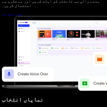
بننے والی سب ٹائٹلز کو ایڈٹ کریں اور بے فکری سے
استعمال کریں۔
شروع کریں
نمایاں انتخاب