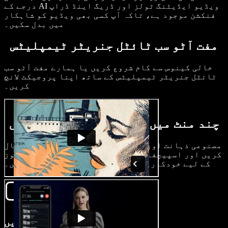
درجے کے AI ویڈیو ایڈیٹنگ ٹولز اور ڈریگ اینڈ ڈراپ
فنکشن موجود ہے، تاکہ آپ کسی بھی ویڈیو کو شاہکار
میں بدل سکیں۔
مفت آٹو سب ٹائٹل جنریٹر ٹیمپلیٹس
خالی کینوس سے کام شروع کریں یا ہمارے مفت آٹو سب
ٹائٹل جنریٹر ٹیمپلیٹس کے ساتھ اپنا پروجیکٹ لانچ
کریں۔
چند منٹ میں سب ٹائٹلز کیسے بنائیں
مصنوعی ذہانت اور اسپیچ ریکگنیشن کی طاقت استعمال
کریں اور اسپیچفائی اسٹوڈیو کے ذریعے اپنی ویڈیوز
کے لیے خودکار طور پر درست سب ٹائٹلز تیار کریں۔
اپنی ویڈیو درآمد کریں