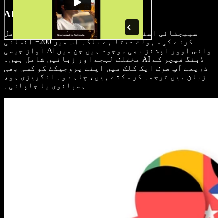
AI وائس اوورز اور AI ڈبنگ
اسپیچفائی اسٹوڈیو نہ صرف اپنے وائس اوورز شامل
کرنے کی سہولت دیتا ہے بلکہ اس میں 200+ انسانی
آواز جیسی AI وائس اوور آپشنز بھی موجود ہیں جن میں
مختلف لہجے اور زبانیں شامل ہیں۔ AI ڈبنگ فیچر کے
ذریعے آپ صرف ایک کلک میں اپنے پروجیکٹ کو کسی بھی
زبان میں ترجمہ کر سکتے ہیں، چاہے وہ انگریزی ہو،
ہسپانوی یا جاپانی۔