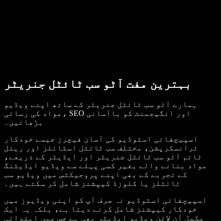
بہترین مفت آٹو سب ٹائٹل جنریٹر
ہمارے آٹو سب ٹائٹل جنریٹر کے ساتھ اپنے ویڈیو
مواد کی رسائی، SEO اور انگیجمنٹ کو باآسانی
بڑھائیں۔
اسپیچفائی اسٹوڈیو کی آسان فیچرز جیسے خودکار
ٹرانسکرپشن، مختلف سب ٹائٹل اسٹائلز اور ریئل
ٹائم آٹو سب ٹائٹل جنریٹر اور ایڈیٹر کے ذریعے،
مواد بنانے والے بغیر کسی پہلے سے ویڈیو ایڈیٹنگ
کے تجربے کے بھی اپنے پروجیکٹس میں ویڈیو سب
ٹائٹلز یا کلوزڈ کیپشنز شامل کر سکتے ہیں۔
اسپیچفائی اسٹوڈیو نہ صرف آپ کو اپنی ویڈیوز میں
خودکار کیپشنز شامل کرنے دیتا ہے، بلکہ یہ ایک
مکمل آن لائن ویڈیو ایڈیٹر بھی ہے جس میں ابتدائی