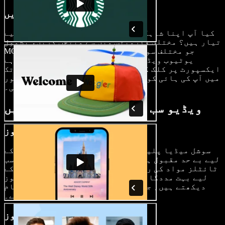
اپنی ویڈیو ایکسپورٹ کریں
کیا آپ اپنا شاہکار دنیا کے ساتھ شیئر کرنے کے لیے
تیار ہیں؟ مختلف فارمیٹس میں سے منتخب کریں، بشمول
MOV، جو مختلف سوشل میڈیا پلیٹ فارمز کے لیے
موزوں ہے—from یوٹیوب ویڈیوز سے لے کر ٹک ٹاک
ویڈیوز تک—and ایکسپورٹ پر کلک کریں۔ صرف چند کلکس
میں آپ کی ہائی کوالٹی ویڈیو آپ کے ناظرین کو مسحور
کرنے کے لیے تیار ہوگی۔
ویڈیو سب ٹائٹلز کب استعمال کریں
سوشل میڈیا ویڈیوز
سوشل میڈیا پلیٹ فارم مختصر ویڈیوز شیئر کرنے کے
لیے بے حد مقبول ہیں۔ سوشل میڈیا ویڈیوز میں آٹو سب
ٹائٹلز مواد کی رسائی بڑھاتے ہیں اور اُن ناظرین کے
لیے بہت مددگار ہوتے ہیں جو بغیر آواز کے ویڈیوز
دیکھتے ہیں، جو کہ سوشل میڈیا اسکرولنگ میں عام
ہے۔
پوڈکاسٹ ویڈیوز