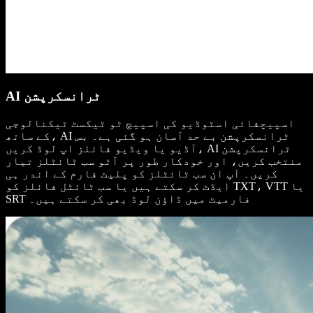
AI ٹرانسکرپشن
اسپیچفائی اسٹوڈیو کی اسپیچ ٹو ٹیکسٹ ٹیکنالوجی
کے ساتھ، AI ٹرانسکرپشن بے حد آسان ہو گئی ہے۔ بس
آڈیو یا ویڈیو فائلز اپ لوڈ کریں، AI ٹرانسکرپشن
منتخب کریں، اور خودکار طور پر آٹو سب ٹائٹلز تیار
کریں۔ آپ ان سب ٹائٹلز کو پلیٹ فارم کے اندر ہی
ایڈٹ کر سکتے ہیں یا سب ٹائٹل فائلز کو TXT، VTT یا
SRT فارمیٹ میں ڈاؤن لوڈ بھی کر سکتے ہیں۔