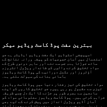
بہترین مفت پوڈ کاسٹ ویڈیو میکر
اسپیچفی اسٹوڈیو ایک مفت ویڈیو ایڈیٹر ہے جو
استعمال میں آسان خصوصیات کو پیشہ ورانہ نتائج کے
ساتھ جوڑتا ہے، جس سے نئے اور ماہر دونوں طرح کے
مواد تخلیق کرنے والوں کو شاندار ویژول انٹروز،
آؤٹروز اور مکمل دورانیے کی پوڈ کاسٹ ویڈیوز
بآسانی بنانے کی سہولت ملتی ہے۔
مواد تخلیق کی تیز رفتار دنیا میں پوڈ کاسٹ ویڈیوز
تیزی سے مقبول ہو رہی ہیں، جو تخلیق کاروں کو اپنے
سامعین سے بصری طور پر جڑنے کا ایک دل چسپ طریقہ
فراہم کرتی ہیں۔ پوڈ کاسٹ ویڈیوز معلوماتی مواد کو
آسان آڈیو ویژول انداز میں پیش کرنے کے لیے بھی
بہترین ہیں، جس سے پیچیدہ موضوعات کو سمجھنا آسان