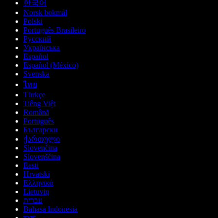
한국어
Norsk bokmål
Polski
Português Brasileiro
Русский
Українська
Español
Español (México)
Svenska
ไทย
Türkçe
Tiếng Việt
Română
Português
Български
ქართული
Slovenčina
Slovenščina
Eesti
Hrvatski
Ελληνικά
Lietuvių
עברית
Bahasa Indonesia
বাংলা