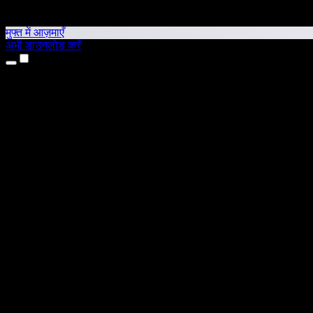
मुफ्त में आज़माएँ
अभी डाउनलोड करें
उत्पाद
टेक्स्ट टू स्पीच
iPhone और iPad ऐप्स
Android ऐप
Chrome एक्सटेंशन
Edge एक्सटेंशन
वेब ऐप
Mac ऐप
Windows ऐप
AI वॉयस जनरेटर
वॉयसओवर
डबिंग
वॉयस क्लोनिंग
स्टूडियो वॉइसेज़