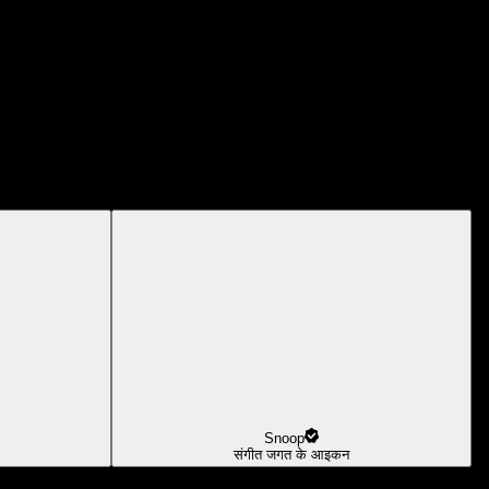
Snoop
संगीत जगत के आइकन