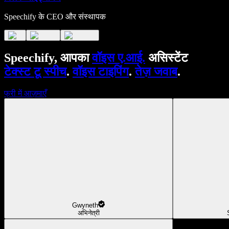
Speechify के CEO और संस्थापक
Speechify, आपका
वॉइस ए.आई.
असिस्टेंट
टेक्स्ट टू स्पीच
.
वॉइस टाइपिंग
.
तेज़ जवाब
.
फ्री में आज़माएँ
Gwyneth
अभिनेत्री