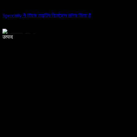
Speechify ने वॉयस टाइपिंग डिक्टेशन लॉन्च किया है
वॉइस टाइपिंग के साथ 5× तेज़ी से लिखें
उत्पाद
और जानें