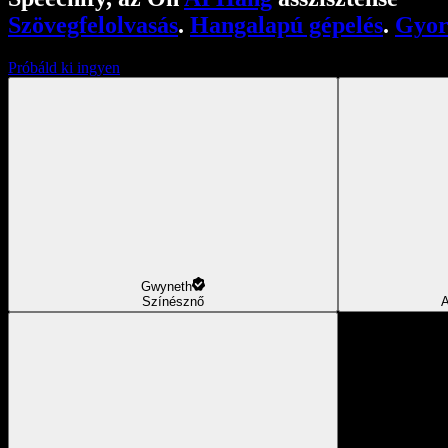
Szövegfelolvasás
.
Hangalapú gépelés
.
Gyor
Próbáld ki ingyen
Gwyneth
Színésznő
A