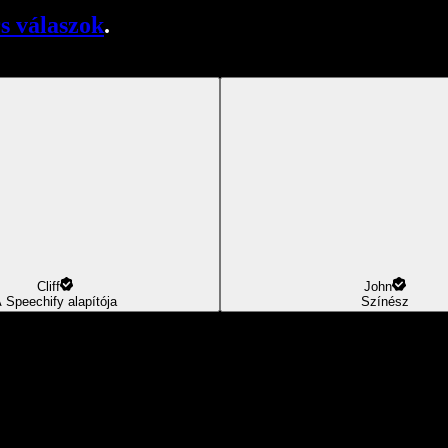
s válaszok
.
Cliff
John
 Speechify alapítója
Színész