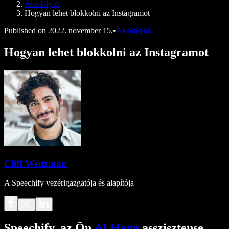
Akadályok
Hogyan lehet blokkolni az Instagramot
Published on
2022. november 15.
•
Akadályok
Hogyan lehet blokkolni az Instagramot
Cliff Weitzman
A Speechify vezérigazgatója és alapítója
Speechify, az Ön
AI Hang
asszisztense