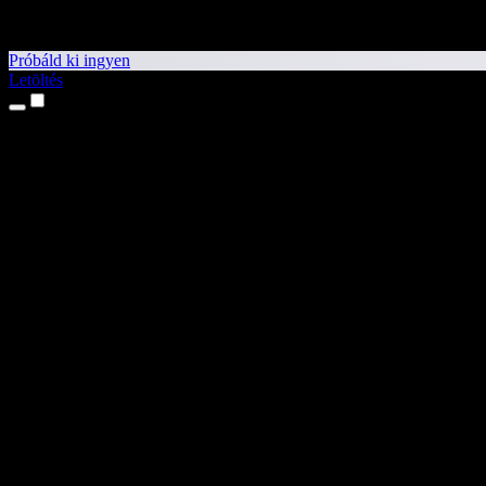
Próbáld ki ingyen
Letöltés
Termékek
Szövegfelolvasás
iPhone és iPad alkalmazások
Android alkalmazás
Chrome-bővítmény
Edge-bővítmény
Webalkalmazás
Mac alkalmazás
Windows alkalmazás