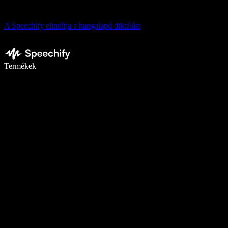
A Speechify elindítja a hangalapú diktálást
Írj akár ötször gyorsabban diktálással
Termékek
Tudj meg többet