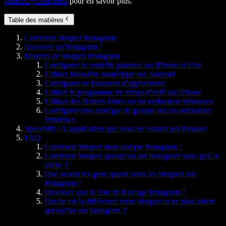
speechify.com/press
pour en savoir plus.
Table des matières
Comment bloquer Instagram
Qu'est-ce qu'Instagram ?
Moyens de bloquer Instagram
Configurer le contrôle parental sur iPhone et iPad
Utiliser Bien-être numérique sur Android
Configurer un bloqueur d'applications
Utiliser le programme de temps d'arrêt sur iPhone
Utiliser des fichiers hôtes sur un ordinateur Windows
Configurer une stratégie de groupe sur un ordinateur
Windows
Speechify - L'application que vous ne voulez pas bloquer
FAQ
Comment bloquer mon compte Instagram ?
Comment bloquer quelqu'un sur Instagram sans qu'il le
sache ?
Que voient les gens quand vous les bloquez sur
Instagram ?
Qu'est-ce que la liste de blocage Instagram ?
Quelle est la différence entre bloquer et ne plus suivre
quelqu'un sur Instagram ?