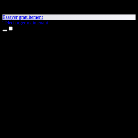
Essayer gratuitement
Télécharger maintenant
Produits
Synthèse vocale
Apps iPhone et iPad
App Android
Extension Chrome
Extension Edge
Application web
App Mac
App Windows