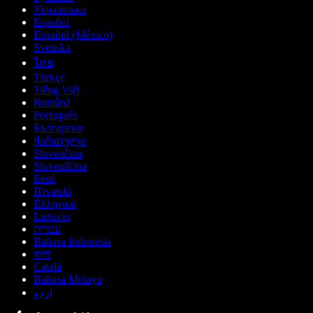
Українська
Español
Español (México)
Svenska
ไทย
Türkçe
Tiếng Việt
Română
Português
Български
ქართული
Slovenčina
Slovenščina
Eesti
Hrvatski
Ελληνικά
Lietuvių
עברית
Bahasa Indonesia
বাংলা
Català
Bahasa Melayu
اردو