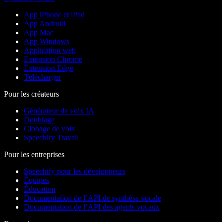
App iPhone et iPad
App Android
App Mac
App Windows
Application web
Extension Chrome
Extension Edge
Télécharger
Pour les créateurs
Générateur de voix IA
Doublage
Clonage de voix
Speechify Travail
Pour les entreprises
Speechify pour les développeurs
Équipes
Éducation
Documentation de l’API de synthèse vocale
Documentation de l’API des agents vocaux