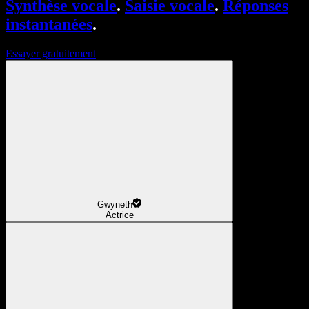
Synthèse vocale
.
Saisie vocale
.
Réponses
instantanées
.
Essayer gratuitement
Gwyneth
Actrice