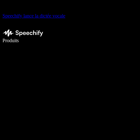
Speechify lance la dictée vocale
Écrivez 5× plus vite grâce à la dictée vocale
Produits
En savoir plus