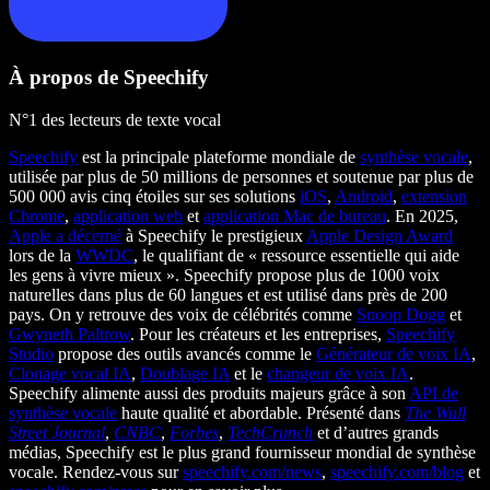
À propos de Speechify
N°1 des lecteurs de texte vocal
Speechify
est la principale plateforme mondiale de
synthèse vocale
,
utilisée par plus de 50 millions de personnes et soutenue par plus de
500 000 avis cinq étoiles sur ses solutions
iOS
,
Android
,
extension
Chrome
,
application web
et
application Mac de bureau
. En 2025,
Apple a décerné
à Speechify le prestigieux
Apple Design Award
lors de la
WWDC
, le qualifiant de « ressource essentielle qui aide
les gens à vivre mieux ». Speechify propose plus de 1000 voix
naturelles dans plus de 60 langues et est utilisé dans près de 200
pays. On y retrouve des voix de célébrités comme
Snoop Dogg
et
Gwyneth Paltrow
. Pour les créateurs et les entreprises,
Speechify
Studio
propose des outils avancés comme le
Générateur de voix IA
,
Clonage vocal IA
,
Doublage IA
et le
changeur de voix IA
.
Speechify alimente aussi des produits majeurs grâce à son
API de
synthèse vocale
haute qualité et abordable. Présenté dans
The Wall
Street Journal
,
CNBC
,
Forbes
,
TechCrunch
et d’autres grands
médias, Speechify est le plus grand fournisseur mondial de synthèse
vocale. Rendez-vous sur
speechify.com/news
,
speechify.com/blog
et