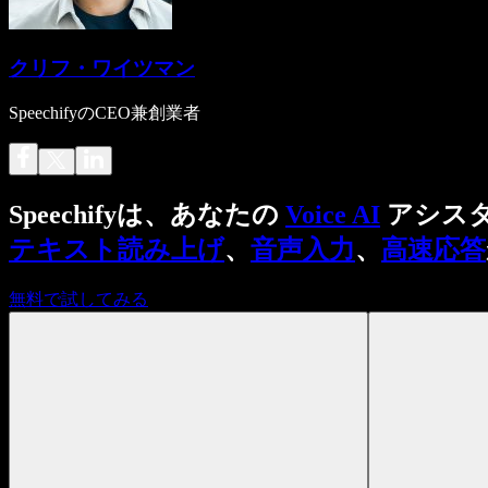
クリフ・ワイツマン
SpeechifyのCEO兼創業者
Speechifyは、あなたの
Voice AI
アシス
テキスト読み上げ
、
音声入力
、
高速応答
無料で試してみる