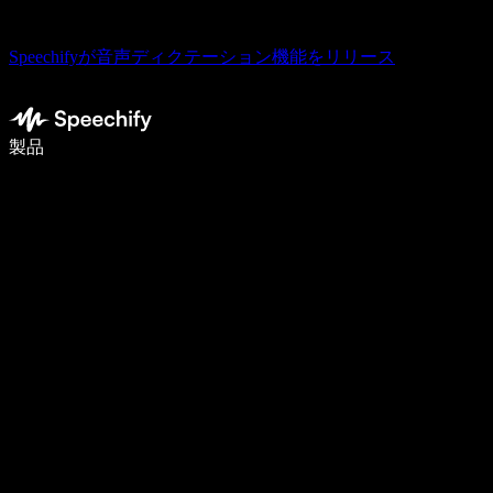
Speechifyが音声ディクテーション機能をリリース
音声入力で5倍速く書ける
製品
詳しく見る