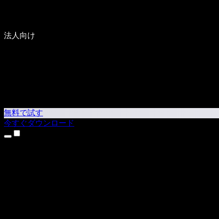
法人向け
無料で試す
今すぐダウンロード
製品
テキスト読み上げ
iPhone・iPadアプリ