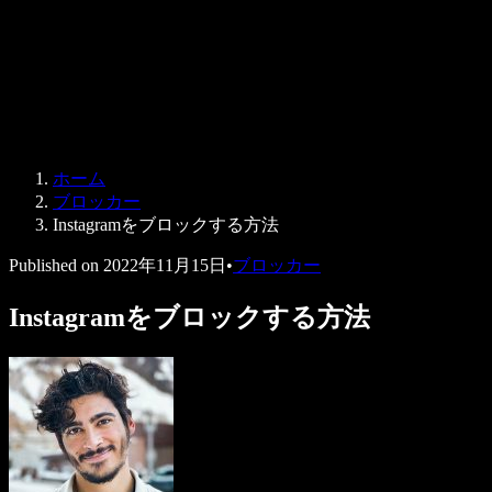
法人向け
Speechify 法人・教育機関向け
Speechify 就労支援向け
Speechify DSA向け
SIMBA 音声エージェント
ホーム
Speechify 開発者向け
ブロッカー
Instagramをブロックする方法
Published on
2022年11月15日
•
ブロッカー
Instagramをブロックする方法