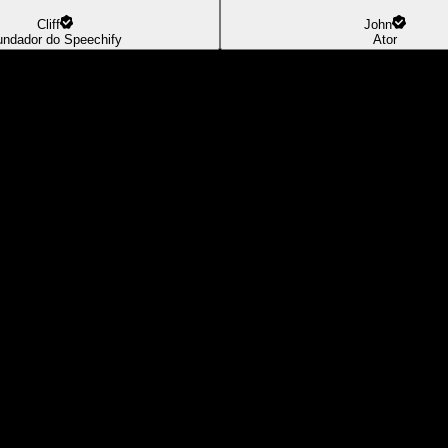
Cliff
John
undador do Speechify
Ator