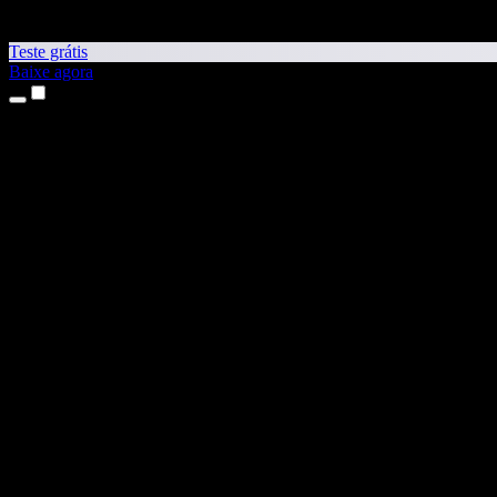
Teste grátis
Baixe agora
Produtos
Leitura em voz alta
Apps para iPhone e iPad
App para Android
Extensão para Chrome
Extensão para Edge
App Web
App para Mac
App para Windows
Gerador de Voz com IA
Locução
Dublagem
Clonagem de voz