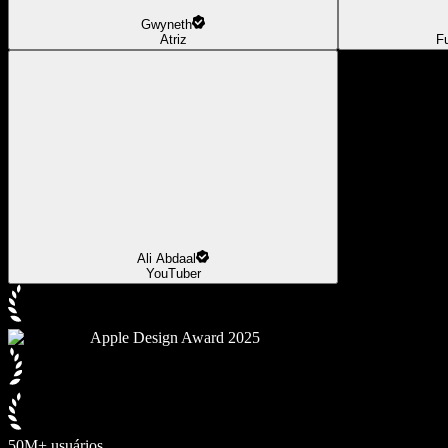
Gwyneth
Atriz
F
Ali Abdaal
YouTuber
Apple Design Award 2025
50M+ usuários