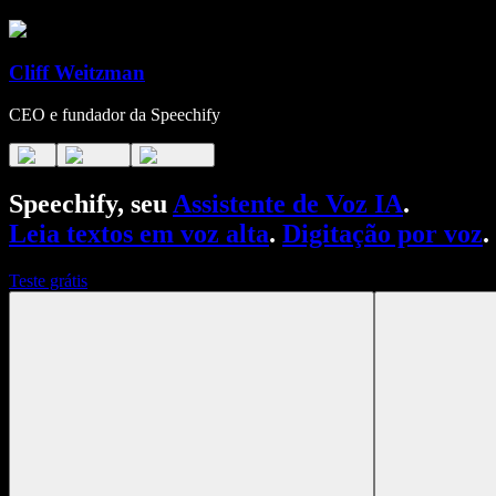
Cliff Weitzman
CEO e fundador da Speechify
Speechify, seu
Assistente de Voz IA
.
Leia textos em voz alta
.
Digitação por voz
.
Teste grátis