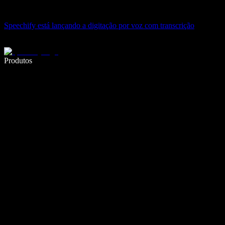
Speechify está lançando a digitação por voz com transcrição
Escreva 5× mais rápido com a digitação por voz
Produtos
Saiba mais