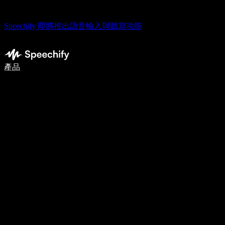
Speechify 即將推出語音輸入與聽寫功能
使用語音輸入，寫作速度提升 5 倍
產品
了解更多