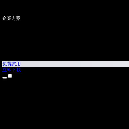
企業方案
免費試用
立即下載
產品
文字轉語音
iPhone 和 iPad App
Android App