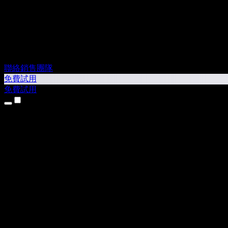
聯絡銷售團隊
免費試用
免費試用
產品
文字轉語音
iPhone 和 iPad App
Android App
Chrome 擴充功能
Edge 擴充功能