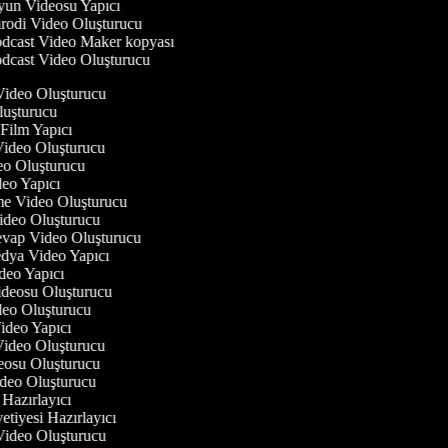
un Videosu Yapıcı
rodi Video Oluşturucu
dcast Video Maker kopyası
dcast Video Oluşturucu
 Video Oluşturucu
luşturucu
 Film Yapıcı
 Video Oluşturucu
deo Oluşturucu
ideo Yapıcı
rme Video Oluşturucu
Video Oluşturucu
evap Video Oluşturucu
edya Video Yapıcı
deo Yapıcı
Videosu Oluşturucu
ideo Oluşturucu
 Video Yapıcı
 Video Oluşturucu
deosu Oluşturucu
ideo Oluşturucu
o Hazırlayıcı
vetiyesi Hazırlayıcı
 Video Oluşturucu