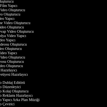
luşturucu
 Film Yapıcı
 Video Oluşturucu
deo Oluşturucu
ideo Yapıcı
rme Video Oluşturucu
Video Oluşturucu
evap Video Oluşturucu
edya Video Yapıcı
deo Yapıcı
Videosu Oluşturucu
ideo Oluşturucu
 Video Yapıcı
 Video Oluşturucu
deosu Oluşturucu
ideo Oluşturucu
o Hazırlayıcı
vetiyesi Hazırlayıcı
 Dublaj Editörü
 Düzenleyici
 Kolaj Oluşturucu
 Reklamı Hazırlayıcı
 Yapıcı Arka Plan Müziği
 Çevirici