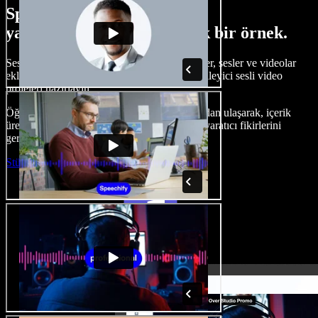
Speechify Studio ile neler
yapabileceğinize dair küçük bir örnek.
Seslendirmeler oluşturun, telifsiz stok görseller, sesler ve videolar
ekleyin, sesinizi klonlayın ve baştan sona etkileyici sesli video
projeleri hazırlayın.
Öğrenme eğrisi olmadan ve her şeye tarayıcıdan ulaşarak, içerik
üreticileri geleneksel sınırları aşabilir ve tüm yaratıcı fikirlerini
gerçeğe dönüştürebilir.
Stüdyoyu Başlat