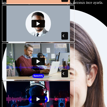
seslendirme sanatçısı ve aksan arasından seçin, tarzınızı ince ayarla.