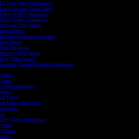
Ev Turu Video Oluşturucu
Evcil Hayvan Video Yapıcı
Eğitici Video Oluşturucu
Eğitici Video Oluşturucu
Fantastik Film Yapıcı
Film Editörü
Film Fragmanı Video Yapıcı
Film Yapıcı
Film Yapımcısı
Fitness Video Maker
Foto Video Yapıcı
Fragman Tanıtım Videosu Oluşturucu
i Yapıcı
 Yapıcı
n Video Oluşturucu
 Yapıcı
osu Yapıcı
tımı Video Oluşturucu
els Yapıcı
rucu
(DIY) Video Oluşturucu
 Yapıcı
o Yapıcı
Yapıcı