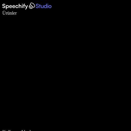
Sesli yazmayla 5 kat daha hızlı yazın
Ürünler
Daha Fazlasını Öğrenin