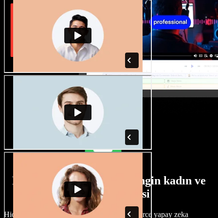
Farklı aksanlara sahip zengin kadın ve
erkek ses seçkisi
Hiçbir proje aynı olmak zorunda değil. Yüzlerce yapay zeka