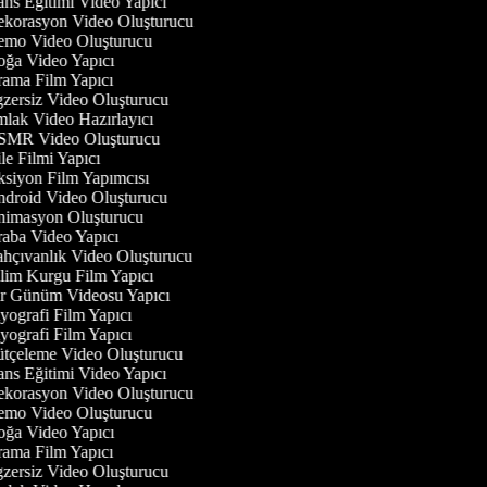
ns Eğitimi Video Yapıcı
korasyon Video Oluşturucu
mo Video Oluşturucu
ğa Video Yapıcı
ama Film Yapıcı
zersiz Video Oluşturucu
lak Video Hazırlayıcı
MR Video Oluşturucu
e Filmi Yapıcı
siyon Film Yapımcısı
droid Video Oluşturucu
imasyon Oluşturucu
aba Video Yapıcı
hçıvanlık Video Oluşturucu
lim Kurgu Film Yapıcı
r Günüm Videosu Yapıcı
ografi Film Yapıcı
ografi Film Yapıcı
tçeleme Video Oluşturucu
ns Eğitimi Video Yapıcı
korasyon Video Oluşturucu
mo Video Oluşturucu
ğa Video Yapıcı
ama Film Yapıcı
zersiz Video Oluşturucu