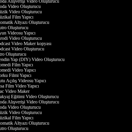
da Alışverişi Video Oluşturucu
da Video Oluşturucu
zik Video Oluşturucu
zikal Film Yapıcı
omatik Altyazı Oluşturucu
tro Oluşturucu
un Videosu Yapıcı
rodi Video Oluşturucu
dcast Video Maker kopyası
dcast Video Oluşturucu
tro Oluşturucu
ndin Yap (DIY) Video Oluşturucu
medi Film Yapıcı
medi Video Yapıcı
rku Filmi Yapıcı
tu Açılış Videosu Yapıcı
sa Film Video Yapıcı
c Video Maker
kyaj Eğitimi Video Oluşturucu
da Alışverişi Video Oluşturucu
da Video Oluşturucu
zik Video Oluşturucu
zikal Film Yapıcı
omatik Altyazı Oluşturucu
tro Oluşturucu