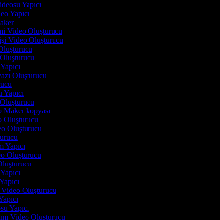
Videosu Yapıcı
deo Yapıcı
Maker
imi Video Oluşturucu
işi Video Oluşturucu
Oluşturucu
 Oluşturucu
 Yapıcı
yazı Oluşturucu
urucu
u Yapıcı
o Oluşturucu
eo Maker kopyası
eo Oluşturucu
deo Oluşturucu
turucu
lm Yapıcı
deo Oluşturucu
 Oluşturucu
i Yapıcı
 Yapıcı
n Video Oluşturucu
 Yapıcı
osu Yapıcı
tımı Video Oluşturucu