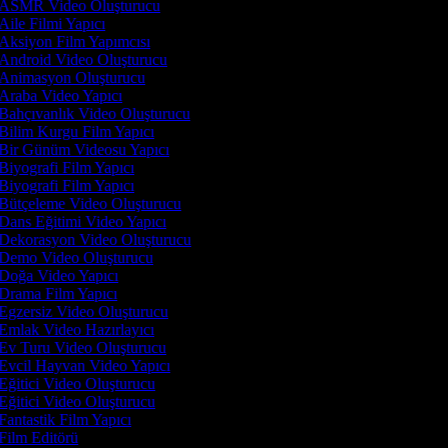
ASMR Video Oluşturucu
Aile Filmi Yapıcı
Aksiyon Film Yapımcısı
Android Video Oluşturucu
Animasyon Oluşturucu
Araba Video Yapıcı
Bahçıvanlık Video Oluşturucu
Bilim Kurgu Film Yapıcı
Bir Günüm Videosu Yapıcı
Biyografi Film Yapıcı
Biyografi Film Yapıcı
Bütçeleme Video Oluşturucu
Dans Eğitimi Video Yapıcı
Dekorasyon Video Oluşturucu
Demo Video Oluşturucu
Doğa Video Yapıcı
Drama Film Yapıcı
Egzersiz Video Oluşturucu
Emlak Video Hazırlayıcı
Ev Turu Video Oluşturucu
Evcil Hayvan Video Yapıcı
Eğitici Video Oluşturucu
Eğitici Video Oluşturucu
Fantastik Film Yapıcı
Film Editörü