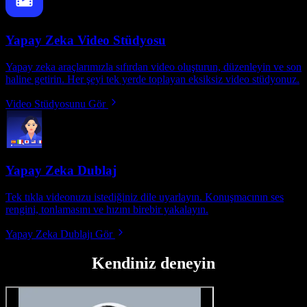
Yapay Zeka Video Stüdyosu
Yapay zeka araçlarımızla sıfırdan video oluşturun, düzenleyin ve son
haline getirin. Her şeyi tek yerde toplayan eksiksiz video stüdyonuz.
Video Stüdyosunu Gör
Yapay Zeka Dublaj
Tek tıkla videonuzu istediğiniz dile uyarlayın. Konuşmacının ses
rengini, tonlamasını ve hızını birebir yakalayın.
Yapay Zeka Dublajı Gör
Kendiniz deneyin