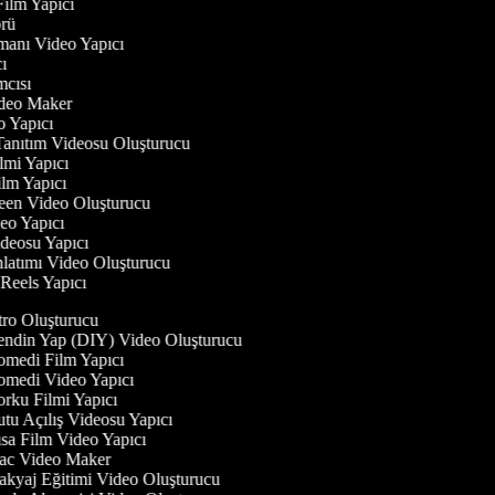
 Film Yapıcı
törü
gmanı Video Yapıcı
ıcı
ımcısı
Video Maker
eo Yapıcı
Tanıtım Videosu Oluşturucu
ilmi Yapıcı
Film Yapıcı
reen Video Oluşturucu
deo Yapıcı
ideosu Yapıcı
nlatımı Video Oluşturucu
m Reels Yapıcı
tro Oluşturucu
ndin Yap (DIY) Video Oluşturucu
medi Film Yapıcı
medi Video Yapıcı
rku Filmi Yapıcı
tu Açılış Videosu Yapıcı
sa Film Video Yapıcı
c Video Maker
kyaj Eğitimi Video Oluşturucu