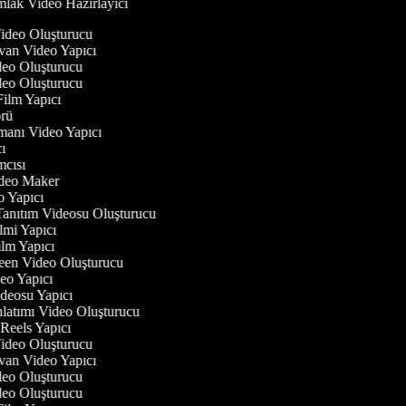
lak Video Hazırlayıcı
Video Oluşturucu
yvan Video Yapıcı
Video Oluşturucu
Video Oluşturucu
 Film Yapıcı
törü
gmanı Video Yapıcı
ıcı
ımcısı
Video Maker
eo Yapıcı
Tanıtım Videosu Oluşturucu
ilmi Yapıcı
Film Yapıcı
reen Video Oluşturucu
deo Yapıcı
ideosu Yapıcı
nlatımı Video Oluşturucu
m Reels Yapıcı
Video Oluşturucu
yvan Video Yapıcı
Video Oluşturucu
Video Oluşturucu