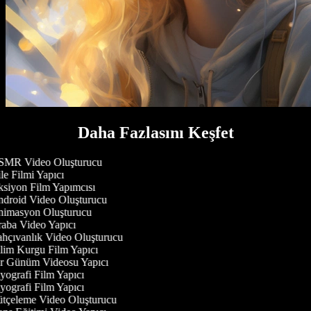
Daha Fazlasını Keşfet
MR Video Oluşturucu
e Filmi Yapıcı
siyon Film Yapımcısı
droid Video Oluşturucu
imasyon Oluşturucu
aba Video Yapıcı
hçıvanlık Video Oluşturucu
lim Kurgu Film Yapıcı
r Günüm Videosu Yapıcı
ografi Film Yapıcı
ografi Film Yapıcı
tçeleme Video Oluşturucu