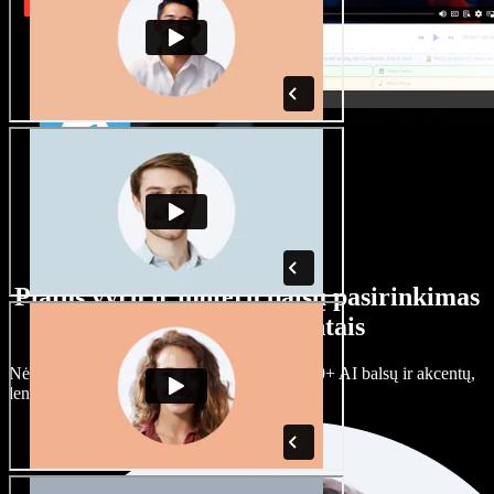
Platus vyrų ir moterų balsų pasirinkimas
su įvairiais akcentais
Nėra dviejų vienodų projektų. Rinkitės iš 100+ AI balsų ir akcentų,
lengvai juos prisitaikykite.