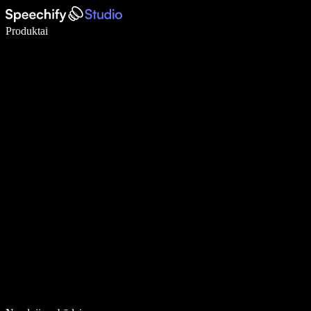
Rašykite 5× greičiau naudodami diktavimą balsu
Produktai
Sužinokite daugiau