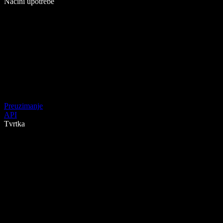
Načini upotrebe
Preuzimanje
API
Tvrtka