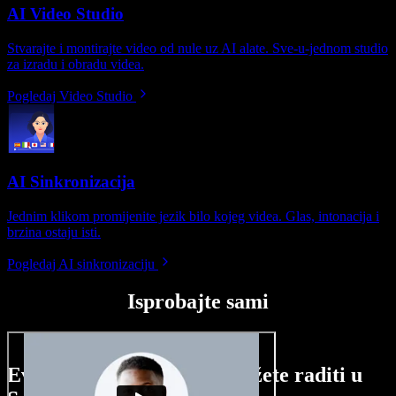
AI Video Studio
Stvarajte i montirajte video od nule uz AI alate. Sve-u-jednom studio
za izradu i obradu videa.
Pogledaj Video Studio
AI Sinkronizacija
Jednim klikom promijenite jezik bilo kojeg videa. Glas, intonacija i
brzina ostaju isti.
Pogledaj AI sinkronizaciju
Isprobajte sami
Evo malog pregleda što možete raditi u