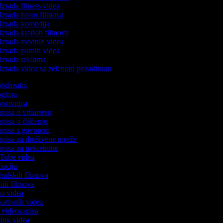
Izrada fitness videa
Izrada horor filmova
Izrada komedija
Izrada kratkih filmova
Izrada modnih videa
Izrada putnih videa
Izrada reklama
Izrada videa sa zelenom pozadinom
 obilazaka
 oglasa
 pozivnica
apisa o vrtlarstvu
zapisa o čišćenju
zapisa s govorom
zapisa za društvene mreže
zapisa za nekretnine
uTube videa
imacija
ografskih filmova
anih filmova
mo videa
ukativnih videa
to videozapisa
ming videa