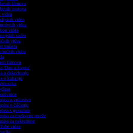
azbenih filmova
azbenih spotova
ic videa
odijskih videa
omotivnih videa
ction videa
enzijskih videa
iričnih videa
er trailera
jetničkih videa
oda
stern filmova
ea 'Dan u životu'
dea o dekoriranju
dea o kuhanju
 obilazaka
 oglasa
 pozivnica
apisa o vrtlarstvu
zapisa o čišćenju
zapisa s govorom
zapisa za društvene mreže
zapisa za nekretnine
uTube videa
imacija