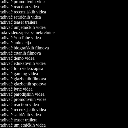
rađivač promotivnih videa
ađivač reaction videa
ađivač recenzijskih videa
ađivač satiričnih videa
ađivač teaser trailera
rađivač umjetničkih videa
rada videozapisa za nekretnine
rađivač YouTube videa
rađivač animacija
rađivač biografskih filmova
rađivač crtanih filmova
rađivač demo videa
rađivač edukativnih videa
rađivač foto videozapisa
rađivač gaming videa
rađivač glazbenih filmova
rađivač glazbenih spotova
ađivač lyric videa
rađivač parodijskih videa
rađivač promotivnih videa
ađivač reaction videa
ađivač recenzijskih videa
ađivač satiričnih videa
ađivač teaser trailera
rađivač umjetničkih videa