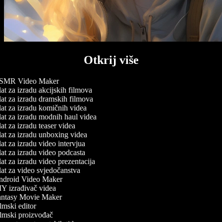
Otkrij više
MR Video Maker
t za izradu akcijskih filmova
at za izradu dramskih filmova
at za izradu komičnih videa
at za izradu modnih haul videa
t za izradu teaser videa
at za izradu unboxing videa
t za izradu video intervjua
at za izradu video podcasta
t za izradu video prezentacija
at za video svjedočanstva
droid Video Maker
Y izrađivač videa
ntasy Movie Maker
mski editor
lmski proizvođač