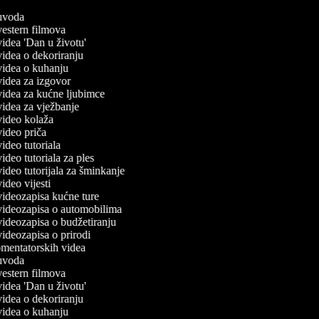
č uvoda
 vestern filmova
 videa 'Dan u životu'
 videa o dekoriranju
 videa o kuhanju
 videa za izgovor
 videa za kućne ljubimce
 videa za vježbanje
 video kolaža
 video priča
 video tutoriala
 video tutoriala za ples
 video tutorijala za šminkanje
 video vijesti
 videozapisa kućne ture
č videozapisa o automobilima
 videozapisa o budžetiranju
 videozapisa o prirodi
komentatorskih videa
č uvoda
 vestern filmova
 videa 'Dan u životu'
 videa o dekoriranju
 videa o kuhanju