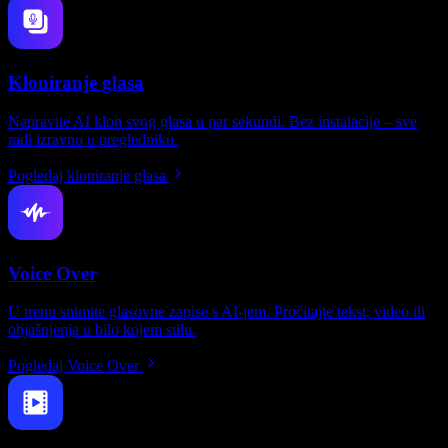
Kloniranje glasa
Napravite AI klon svog glasa u par sekundi. Bez instalacije – sve
radi izravno u pregledniku.
Pogledaj kloniranje glasa
Voice Over
U trenu snimite glasovne zapise s AI-jem. Pročitajte tekst, video ili
objašnjenja u bilo kojem stilu.
Pogledaj Voice Over