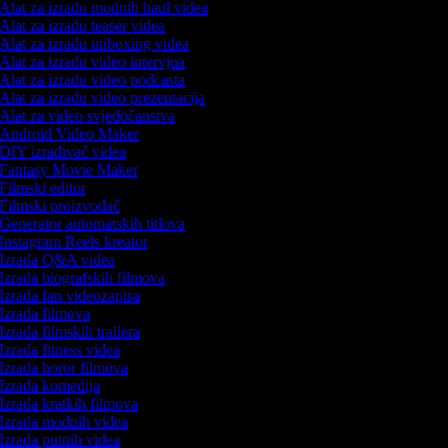
Alat za izradu modnih haul videa
Alat za izradu teaser videa
Alat za izradu unboxing videa
Alat za izradu video intervjua
Alat za izradu video podcasta
Alat za izradu video prezentacija
Alat za video svjedočanstva
Android Video Maker
DIY izrađivač videa
Fantasy Movie Maker
Filmski editor
Filmski proizvođač
Generator automatskih titlova
Instagram Reels kreator
Izrada Q&A videa
Izrada biografskih filmova
Izrada fan videozapisa
Izrada filmova
Izrada filmskih trailera
Izrada fitness videa
Izrada horor filmova
Izrada komedija
Izrada kratkih filmova
Izrada modnih videa
Izrada putnih videa