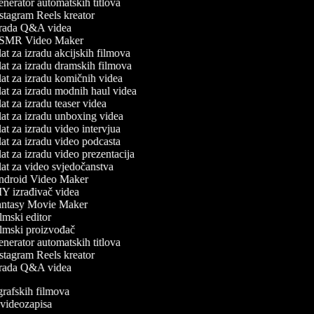
nerator automatskih titlova
stagram Reels kreator
rada Q&A videa
MR Video Maker
t za izradu akcijskih filmova
at za izradu dramskih filmova
at za izradu komičnih videa
at za izradu modnih haul videa
t za izradu teaser videa
at za izradu unboxing videa
t za izradu video intervjua
at za izradu video podcasta
t za izradu video prezentacija
at za video svjedočanstva
droid Video Maker
Y izrađivač videa
ntasy Movie Maker
mski editor
lmski proizvođač
nerator automatskih titlova
stagram Reels kreator
rada Q&A videa
ografskih filmova
n videozapisa