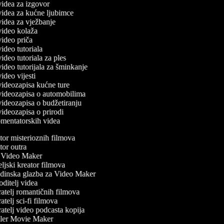
 videa za izgovor
 videa za kućne ljubimce
 videa za vježbanje
 video kolaža
 video priča
 video tutoriala
 video tutoriala za ples
 video tutorijala za šminkanje
 video vijesti
 videozapisa kućne ture
č videozapisa o automobilima
 videozapisa o budžetiranju
 videozapisa o prirodi
komentatorskih videa
or misterioznih filmova
or outra
Video Maker
ljski kreator filmova
inska glazba za Video Maker
ditelj videa
atelj romantičnih filmova
telj sci-fi filmova
atelj video podcasta kopija
ler Movie Maker