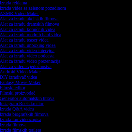
Izrada reklama
Izrada videa sa zelenom pozadinom
ASMR Video Maker
Alat za izradu akcijskih filmova
Alat za izradu dramskih filmova
Alat za izradu komičnih videa
Alat za izradu modnih haul videa
Alat za izradu teaser videa
Alat za izradu unboxing videa
Alat za izradu video intervjua
Alat za izradu video podcasta
Alat za izradu video prezentacija
Alat za video svjedočanstva
Android Video Maker
DIY izrađivač videa
Fantasy Movie Maker
Filmski editor
Filmski proizvođač
Generator automatskih titlova
Instagram Reels kreator
Izrada Q&A videa
Izrada biografskih filmova
Izrada fan videozapisa
Izrada filmova
Izrada filmskih trailera