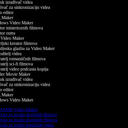
k izrađivač videa
vač za sinkronizaciju videa
 editor
 Maker
ows Video Maker
or misterioznih filmova
or outra
Video Maker
ljski kreator filmova
inska glazba za Video Maker
ditelj videa
atelj romantičnih filmova
telj sci-fi filmova
atelj video podcasta kopija
ler Movie Maker
k izrađivač videa
vač za sinkronizaciju videa
 editor
 Maker
ows Video Maker
ASMR Video Maker
Alat za izradu akcijskih filmova
Alat za izradu dramskih filmova
Alat za izradu komičnih videa