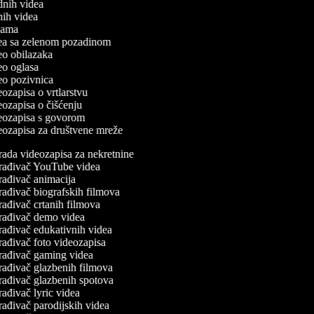
odnih videa
tnih videa
eklama
idea sa zelenom pozadinom
deo obilazaka
deo oglasa
deo pozivnica
deozapisa o vrtlarstvu
deozapisa o čišćenju
ideozapisa s govorom
deozapisa za društvene mreže
rada videozapisa za nekretnine
rađivač YouTube videa
rađivač animacija
rađivač biografskih filmova
rađivač crtanih filmova
rađivač demo videa
rađivač edukativnih videa
rađivač foto videozapisa
rađivač gaming videa
rađivač glazbenih filmova
rađivač glazbenih spotova
ađivač lyric videa
rađivač parodijskih videa