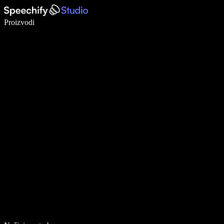
Pišite 5× brže uz glasovno diktiranje
Proizvodi
Saznajte više