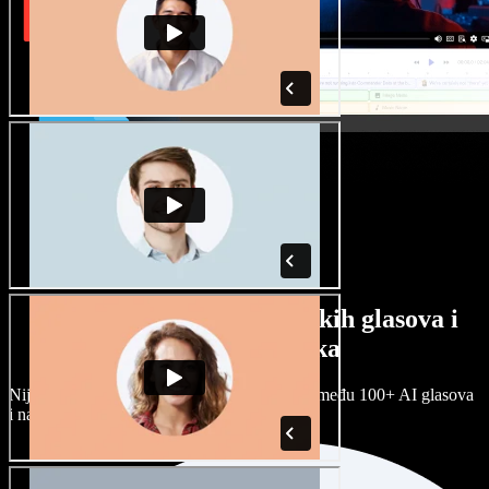
Veliki izbor muških i ženskih glasova i
raznih naglasaka
Nijedan projekt ne mora zvučati isto. Birajte među 100+ AI glasova
i naglasaka i prilagodite ih sebi.