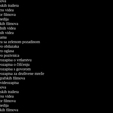
lmova
mskih trailera
tness videa
ror filmova
omedija
atkih filmova
odnih videa
tnih videa
eklama
idea sa zelenom pozadinom
deo obilazaka
deo oglasa
deo pozivnica
deozapisa o vrtlarstvu
deozapisa o čišćenju
ideozapisa s govorom
deozapisa za društvene mreže
ografskih filmova
n videozapisa
lmova
mskih trailera
tness videa
ror filmova
omedija
atkih filmova