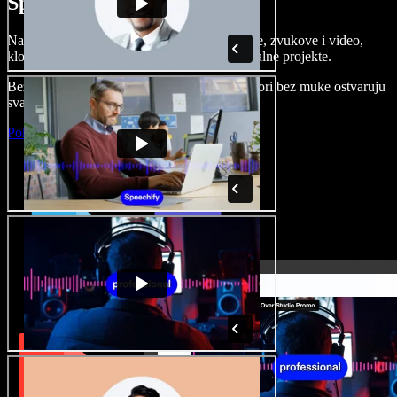
Speechify Studiju.
Napravite voice overe, dodajte besplatne slike, zvukove i video,
klonirajte svoj glas i složite sjajne audio-vizualne projekte.
Bez učenja i sve dostupno u pregledniku, autori bez muke ostvaruju
svaku kreativnu ideju.
Pokreni Studio