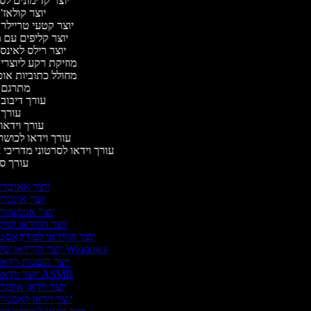
יוצר קדימונים ל
יוצר קולאז'
יוצר קטעי טריילר
יוצר קליפים עם 
יוצר רילס לאינ
מוזיקת רקע ליוצרי
מחולל כתוביות או
מתרגם 
עורך דיבוב
עורך
עורך וידאו 
עורך וידאו לכושר
עורך וידאו לסרטוני מדריכי
עורך 
יוצר אאוטרו
יוצר אינטרו
יוצר אנימציות
יוצר הווידאו למק
יוצר הווידאו לפודקאסט
יוצר הווידאו של Windows
יוצר הזמנות וידא
יוצר וידאו ASMR
יוצר וידאו אופנה
יוצר וידאו לאמנות