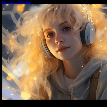
התחילו ליצור באולפן