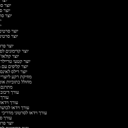
יוצר 
יוצר סרט
יוצר סר
יוצר סרט
יו
יו
יוצר סרטים מ
יוצר סרטים 
יוצר פר
יוצר קדימונים ל
יוצר קולאז'
יוצר קטעי טריילר
יוצר קליפים עם 
יוצר רילס לאינ
מוזיקת רקע ליוצרי
מחולל כתוביות או
מתרגם 
עורך דיבוב
עורך
עורך וידאו 
עורך וידאו לכושר
עורך וידאו לסרטוני מדריכי
עורך 
יוצר פר