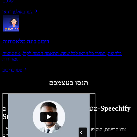
שלכם.
צפו באולפן וידאו
דיבוב בינה מלאכותית
בלחיצה, המירו כל וידאו לכל שפה. התאמה חכמה לקול, אינטונציה
ומהירות.
צפו בדיבוב
תנסו בעצמכם
טעימה קטנה ממה שתוכלו ליצור ב-Speechify
Studio.
צרו קריינות, הוסיפו תמונות ללא זכויות, אודיו, סרטונים ושיבוט קול –
לפרויקטים קוליים־חזותיים מושלמים.