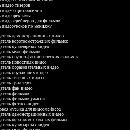
ль видео тизеров
ль видео-приглашений
ль видеорекламы
ль видеотрейлеров для фильмов
ль видеоуроков по макияжу
атель демонстрационных видео
атель короткометражных фильмов
атель кулинарных видео
атель мультфильмов
атель научно-фантастических фильмов
атель новостных видео
атель образовательных видео
атель обучающих видео
атель тизерных видео
атель триллеров
атель фан-видео
атель фильмов
атель фильмов ужасов
атель фитнес-видео
вая музыка для видеомейкера
атель демонстрационных видео
атель короткометражных фильмов
атель кулинарных видео
атель мультфильмов