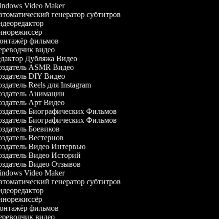
ndows Video Maker
томатический генератор субтитров
деоредактор
норежиссёр
нтажёр фильмов
реводчик видео
дактор Дубляжа Видео
здатель ASMR Видео
здатель DIY Видео
здатель Reels для Instagram
здатель Анимации
здатель Арт Видео
здатель Биографических Фильмов
здатель Биографических Фильмов
здатель Боевиков
здатель Вестернов
здатель Видео Интервью
здатель Видео Историй
здатель Видео Отзывов
ndows Video Maker
томатический генератор субтитров
деоредактор
норежиссёр
нтажёр фильмов
реводчик видео