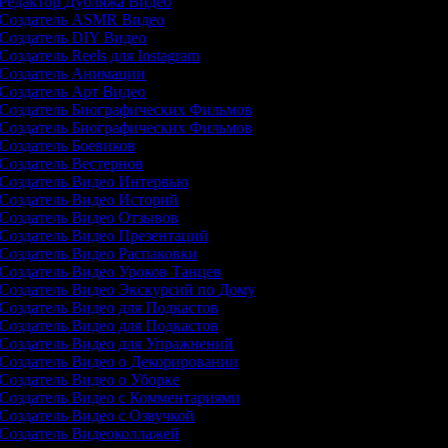
Редактор Дубляжа Видео
Создатель ASMR Видео
Создатель DIY Видео
Создатель Reels для Instagram
Создатель Анимации
Создатель Арт Видео
Создатель Биографических Фильмов
Создатель Биографических Фильмов
Создатель Боевиков
Создатель Вестернов
Создатель Видео Интервью
Создатель Видео Историй
Создатель Видео Отзывов
Создатель Видео Презентаций
Создатель Видео Распаковки
Создатель Видео Уроков Танцев
Создатель Видео Экскурсий по Дому
Создатель Видео для Подкастов
Создатель Видео для Подкастов
Создатель Видео для Упражнений
Создатель Видео о Декорировании
Создатель Видео о Уборке
Создатель Видео с Комментариями
Создатель Видео с Озвучкой
Создатель Видеоколлажей