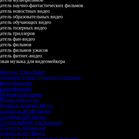
атель научно-фантастических фильмов
атель новостных видео
атель образовательных видео
атель обучающих видео
атель тизерных видео
атель триллеров
атель фан-видео
атель фильмов
атель фильмов ужасов
атель фитнес-видео
вая музыка для видеомейкера
Windows Video Maker
Автоматический генератор субтитров
Видеоредактор
Кинорежиссёр
Монтажёр фильмов
Переводчик видео
Редактор Дубляжа Видео
Создатель ASMR Видео
Создатель DIY Видео
Создатель Reels для Instagram
Создатель Анимации
Создатель Арт Видео
Создатель Биографических Фильмов