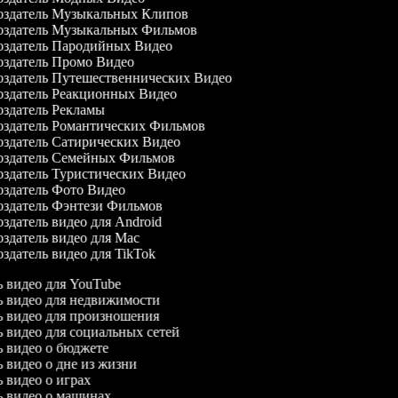
здатель Музыкальных Клипов
здатель Музыкальных Фильмов
здатель Пародийных Видео
здатель Промо Видео
здатель Путешественнических Видео
здатель Реакционных Видео
здатель Рекламы
здатель Романтических Фильмов
здатель Сатирических Видео
здатель Семейных Фильмов
здатель Туристических Видео
здатель Фото Видео
здатель Фэнтези Фильмов
здатель видео для Android
здатель видео для Mac
здатель видео для TikTok
ль видео для YouTube
ль видео для недвижимости
ль видео для произношения
ль видео для социальных сетей
ль видео о бюджете
ль видео о дне из жизни
ль видео о играх
ль видео о машинах