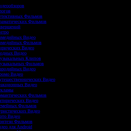
Видеообзоров
Влогов
Детективных Фильмов
Драматических Фильмов
Завершений
Интро
Комедийных Видео
 Комедийных Фильмов
Лирических Видео
Модных Видео
Музыкальных Клипов
 Музыкальных Фильмов
Пародийных Видео
Промо Видео
Путешественнических Видео
Реакционных Видео
Рекламы
Романтических Фильмов
Сатирических Видео
 Семейных Фильмов
Туристических Видео
Фото Видео
Фэнтези Фильмов
идео для Android