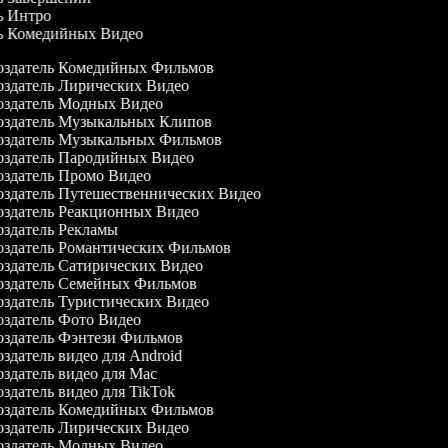
ль Интро
ль Комедийных Видео
здатель Комедийных Фильмов
здатель Лирических Видео
здатель Модных Видео
здатель Музыкальных Клипов
здатель Музыкальных Фильмов
здатель Пародийных Видео
здатель Промо Видео
здатель Путешественнических Видео
здатель Реакционных Видео
здатель Рекламы
здатель Романтических Фильмов
здатель Сатирических Видео
здатель Семейных Фильмов
здатель Туристических Видео
здатель Фото Видео
здатель Фэнтези Фильмов
здатель видео для Android
здатель видео для Mac
здатель видео для TikTok
здатель Комедийных Фильмов
здатель Лирических Видео
здатель Модных Видео