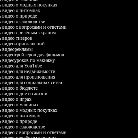
ль видео о модных покупках
ль видео о питомцах
ль видео о природе
ль видео о садоводстве
ль видео с вопросами и ответами
ль видео с зелёным экраном
ль видео тизеров
ль видео-приглашений
ль видеорекламы
ль видеотрейлеров для фильмов
ль видеоуроков по макияжу
ль видео для YouTube
ль видео для недвижимости
ль видео для произношения
ль видео для социальных сетей
ль видео о бюджете
ль видео о дне из жизни
ль видео о играх
ль видео о машинах
ль видео о модных покупках
ль видео о питомцах
ль видео о природе
ль видео о садоводстве
ль видео с вопросами и ответами
ль видео с зелёным экраном