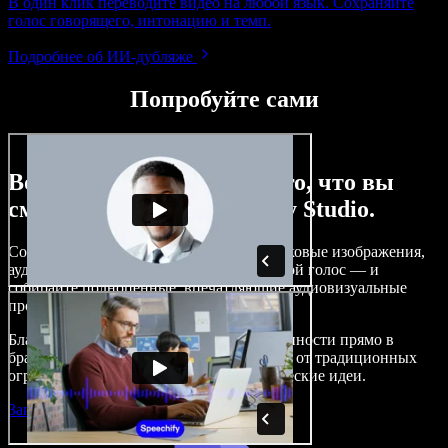
В один клик переводите видео на любой язык. Сохраняйте
голос говорящего, интонацию и темп.
Подробнее об ИИ‑дубляже
Попробуйте сами
Вот лишь малая часть того, что вы
сможете делать с Speechify Studio.
Создавайте озвучивание, добавляйте стоковые изображения,
аудио и видео без роялти, клонируйте свой голос — и
собирайте полноценные, впечатляющие аудиовизуальные
проекты.
Благодаря низкому порогу входа и доступности прямо в
браузере создатели контента избавляются от традиционных
ограничений и воплощают любые творческие идеи.
Запустить Studio