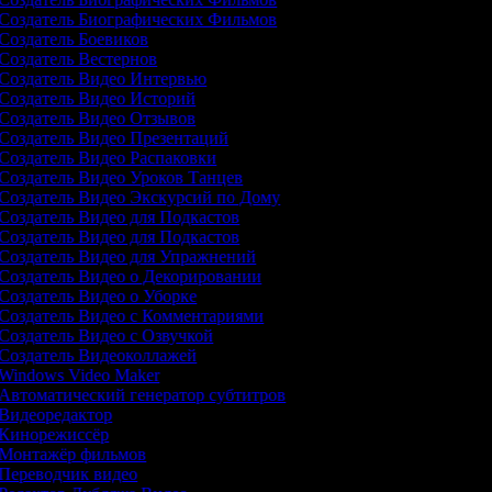
Создатель Биографических Фильмов
Создатель Боевиков
Создатель Вестернов
Создатель Видео Интервью
Создатель Видео Историй
Создатель Видео Отзывов
Создатель Видео Презентаций
Создатель Видео Распаковки
Создатель Видео Уроков Танцев
Создатель Видео Экскурсий по Дому
Создатель Видео для Подкастов
Создатель Видео для Подкастов
Создатель Видео для Упражнений
Создатель Видео о Декорировании
Создатель Видео о Уборке
Создатель Видео с Комментариями
Создатель Видео с Озвучкой
Создатель Видеоколлажей
Windows Video Maker
Автоматический генератор субтитров
Видеоредактор
Кинорежиссёр
Монтажёр фильмов
Переводчик видео