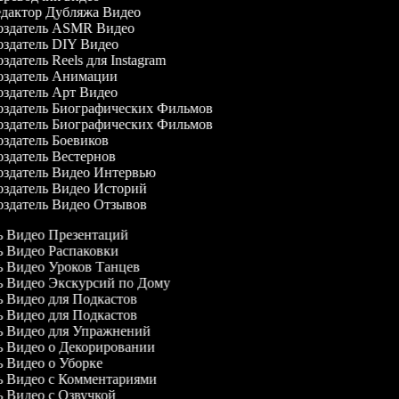
дактор Дубляжа Видео
здатель ASMR Видео
здатель DIY Видео
здатель Reels для Instagram
здатель Анимации
здатель Арт Видео
здатель Биографических Фильмов
здатель Биографических Фильмов
здатель Боевиков
здатель Вестернов
здатель Видео Интервью
здатель Видео Историй
здатель Видео Отзывов
ль Видео Презентаций
ль Видео Распаковки
ль Видео Уроков Танцев
ль Видео Экскурсий по Дому
ль Видео для Подкастов
ль Видео для Подкастов
ль Видео для Упражнений
ль Видео о Декорировании
ль Видео о Уборке
ль Видео с Комментариями
ль Видео с Озвучкой