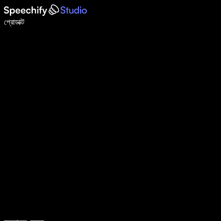
ভয়েস টাইপিং দিয়ে ৫ গুণ দ্রুত লিখুন
প্রোডাক্ট
আরও জানুন