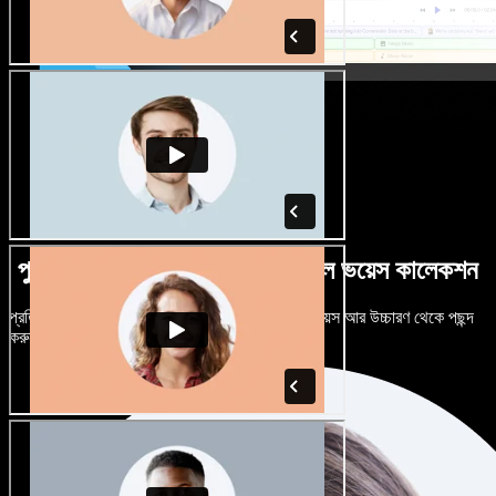
পুরুষ-নারী ভেদে নানান উচ্চারণে বিশাল ভয়েস কালেকশন
প্রতিটি প্রজেক্টকে আলাদা শোনাতে দিন। শত শত AI ভয়েস আর উচ্চারণ থেকে পছন্দ
করুন, নিজের মতো টিউন করুন।