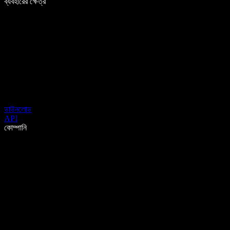
ব্যবহারের ক্ষেত্র
ডাউনলোড
API
কোম্পানি