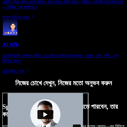
AI টুল দিয়ে শূন্য থেকে ভিডিও বানান আর এডিট করুন। ভিডিও এডিটিং আর ক্রিয়েশন
—সবকিছু এক জায়গায়।
ভয়েস স্টুডিও দেখুন
AI ডাবিং
এক ক্লিকেই আপনার ভিডিও যে কোনো ভাষায় ডাব করুন। ভয়েস, টোন, গতি—সব
মিলিয়ে যাবে।
AI ডাবিং দেখুন
নিজের চোখে দেখুন, নিজের মতো অনুভব করুন
Speechify Studio দিয়ে কী কী করতে পারবেন, তার
কয়েকটা উদাহরণ দেখুন
ভয়েসওভার, রয়্যালটি-ফ্রি ছবি, অডিও, ভিডিও যোগ, নিজের ভয়েস ক্লোন—সব মিলিয়ে