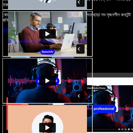
দারুণ মনে রাখার মতো অডিও-ভিডিও প্রজেক্ট বানান।
কোনো শেখার ঝামেলা নেই, শুধু ব্রাউজারে খুলুন—আর দুর্বলতা ছাড়া সব সৃজনশীল কনটেন্ট
বানিয়ে ফেলুন।
স্টুডিও চালু করুন