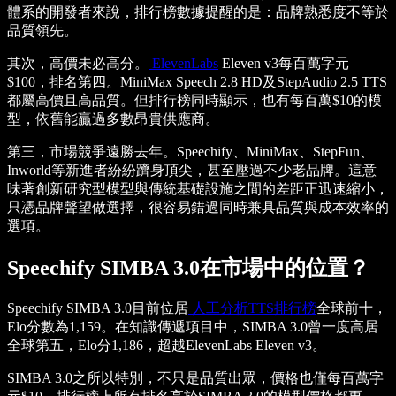
體系的開發者來說，排行榜數據提醒的是：品牌熟悉度不等於
品質領先。
其次，高價未必高分。
ElevenLabs
Eleven v3每百萬字元
$100，排名第四。MiniMax Speech 2.8 HD及StepAudio 2.5 TTS
都屬高價且高品質。但排行榜同時顯示，也有每百萬$10的模
型，依舊能贏過多數昂貴供應商。
第三，市場競爭遠勝去年。Speechify、MiniMax、StepFun、
Inworld等新進者紛紛躋身頂尖，甚至壓過不少老品牌。這意
味著創新研究型模型與傳統基礎設施之間的差距正迅速縮小，
只憑品牌聲望做選擇，很容易錯過同時兼具品質與成本效率的
選項。
Speechify SIMBA 3.0在市場中的位置？
Speechify SIMBA 3.0目前位居
人工分析TTS排行榜
全球前十，
Elo分數為1,159。在知識傳遞項目中，SIMBA 3.0曾一度高居
全球第五，Elo分1,186，超越ElevenLabs Eleven v3。
SIMBA 3.0之所以特別，不只是品質出眾，價格也僅每百萬字