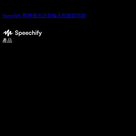
Speechify 即將推出語音輸入與聽寫功能
使用語音輸入，寫作速度提升 5 倍
產品
了解更多