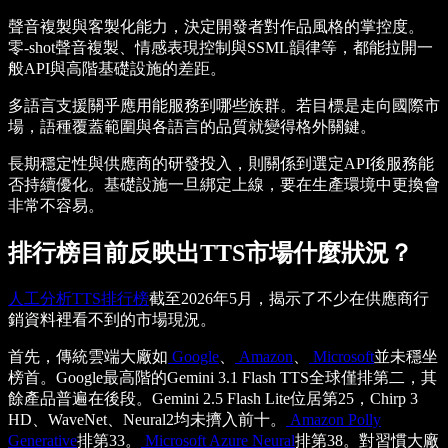
聲音複製與客製化能力，決定開發者對作品風格的掌控度。
零-shot聲音複製、情感表現控制與SSML韻律等，都能拉開一
般API與高階基礎設施的差距。
多語言支援關乎應用能服務到哪些族群。若目標是走向國際市
場，語種覆蓋範圍與各語言的品質就變得格外關鍵。
長期穩定性與供應商的研發投入，則關係到選定API後服務能
否持續優化。基礎設施一旦綁定上線，要在生產環境中更換會
非常不容易。
排行榜目前反映出TTS市場什麼狀況？
人工分析TTS排行榜
截至2026年5月，揭示了不少在供應商行
銷資料裡看不到的市場現況。
首先，傳統雲端大廠如
Google
、
Amazon
、
Microsoft
並未穩坐
榜首。Google最高階的Gemini 3.1 Flash TTS全球僅排第二，其
餘產品普遍在後段。Gemini 2.5 Flash Lite位居第25，Chirp 3
HD、WaveNet、Neural2均未擠入前十。
Amazon Polly
Generative
排第33。
Microsoft Azure Neural
排第38。對習慣大廠