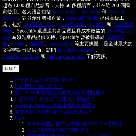
超過 1,000 種自然語音，支持 60 多種語言，並在近 200 個國
家使用。名人語音包括
Snoop Dogg
、
Mr. Beast
和
Gwyneth
Paltrow
。對於創作者和企業，
Speechify Studio
提供高級工
具，包括
AI 語音生成器
、
AI 語音克隆
、
AI 配音
和
AI 語音變
換器
。Speechify 還通過其高品質且具成本效益的
文字轉語音
API
為領先產品提供支持。Speechify 曾被報導於
華爾街日
報
、
CNBC
、
福布斯
、
TechCrunch
等主要媒體，是全球最大的
文字轉語音提供商。訪問
speechify.com/news
、
speechify.com/blog
和
speechify.com/press
了解更多。
目錄
什麼是人工分析TTS排行榜？
排行榜如何決定排名？
選TTS API時開發者該優先考慮哪些指標？
排行榜目前反映出TTS市場什麼狀況？
Speechify SIMBA 3.0在市場中的位置？
開發者該如何運用這些資訊來決策？
FAQ
2026年獨立評比中表現最好的TTS API是哪個？
人工分析怎麼評比TTS模型？