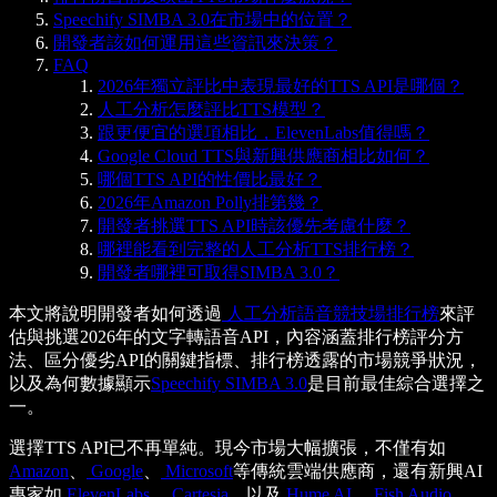
Speechify SIMBA 3.0在市場中的位置？
開發者該如何運用這些資訊來決策？
FAQ
2026年獨立評比中表現最好的TTS API是哪個？
人工分析怎麼評比TTS模型？
跟更便宜的選項相比，ElevenLabs值得嗎？
Google Cloud TTS與新興供應商相比如何？
哪個TTS API的性價比最好？
2026年Amazon Polly排第幾？
開發者挑選TTS API時該優先考慮什麼？
哪裡能看到完整的人工分析TTS排行榜？
開發者哪裡可取得SIMBA 3.0？
本文將說明開發者如何透過
人工分析語音競技場排行榜
來評
估與挑選2026年的文字轉語音API，內容涵蓋排行榜評分方
法、區分優劣API的關鍵指標、排行榜透露的市場競爭狀況，
以及為何數據顯示
Speechify SIMBA 3.0
是目前最佳綜合選擇之
一。
選擇TTS API已不再單純。現今市場大幅擴張，不僅有如
Amazon
、
Google
、
Microsoft
等傳統雲端供應商，還有新興AI
專家如
ElevenLabs
、
Cartesia
，以及
Hume AI
、
Fish Audio
、