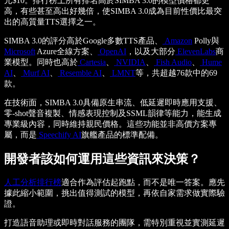
元$10。排行榜上所有排名高於SIMBA 3.0的模型價格都更
高，有些甚至高出好幾倍，使SIMBA 3.0成為目前性價比最突
出的高質量TTS選擇之一。
SIMBA 3.0的評分高於Google多數TTS產品、
Amazon
Polly與
Microsoft
Azure全線方案、
OpenAI
，以及大部分
ElevenLabs
商
業模型。同時也高於
Cartesia
、
NVIDIA
、
Fish Audio
、
Hume
AI
、
Murf AI
、
Resemble AI
、
LMNT
等，共超越76款中的69
款。
在技術面，SIMBA 3.0具備原生串流、低延遲即時應用支援、
零-shot聲音複製、情感表現控制及SSML韻律等能力，能生成
專業級內容，同時維持親民價格。這些功能並非高價方案專
屬，而是
Speechify AI
旗艦產品的標準配備。
開發者該如何運用這些資訊來決策？
人工分析排行榜
適合作為評估起跑點，而不是唯一答案。應先
據此縮小範圍，挑出值得測試的模型，再依自家需求做實際驗
證。
打造語音助理或即時對話服務的團隊，需特別重視並實測延遲