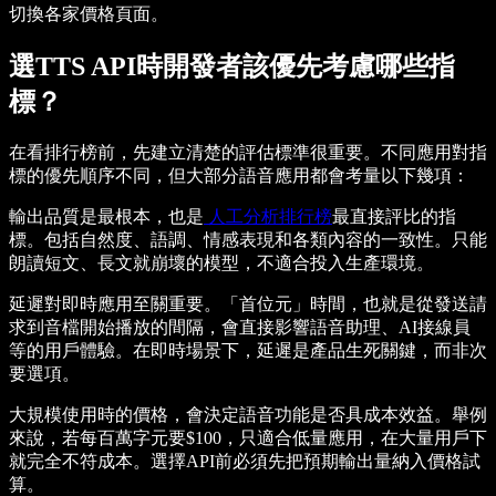
切換各家價格頁面。
選TTS API時開發者該優先考慮哪些指
標？
在看排行榜前，先建立清楚的評估標準很重要。不同應用對指
標的優先順序不同，但大部分語音應用都會考量以下幾項：
輸出品質是最根本，也是
人工分析排行榜
最直接評比的指
標。包括自然度、語調、情感表現和各類內容的一致性。只能
朗讀短文、長文就崩壞的模型，不適合投入生產環境。
延遲對即時應用至關重要。「首位元」時間，也就是從發送請
求到音檔開始播放的間隔，會直接影響語音助理、AI接線員
等的用戶體驗。在即時場景下，延遲是產品生死關鍵，而非次
要選項。
大規模使用時的價格，會決定語音功能是否具成本效益。舉例
來說，若每百萬字元要$100，只適合低量應用，在大量用戶下
就完全不符成本。選擇API前必須先把預期輸出量納入價格試
算。