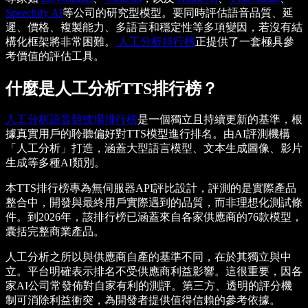
Speechify AI
等公司的研究型模型。要同時評估語音品質、延
遲、價格、複製能力、多語言和穩定性等多項變因，若沒有結
構化框架將非常困難。
人工分析排行榜
正提供了一套極具參
考價值的評估工具。
什麼是人工分析TTS排行榜？
人工分析語音競技場排行榜
是一個獨立且持續更新的基準，根
據真實用戶的聆聽偏好對TTS模型進行排名。由AI評測機構
「人工分析」打造，涵蓋大型語言模型、文本生成圖像、影片
生成等多種AI類別。
本TTS排行榜專為無伺服器API評比設計，評測的是實際產品
整合中，開發與最終用戶實際遇到的品質，而非理想化測試條
件。到2026年，該排行榜已涵蓋來自各家供應商的76款模型，
囊括完整商業產品。
人工分析之所以與供應商自產的基準不同，在於其獨立與中
立。平台明確表示排名不受供應商利益影響。這很重要，因各
家AI公司常發佈對自家有利的測評。第三方、透明的評分機
制可消除利益衝突，為開發者提供值得信賴的參考依據。