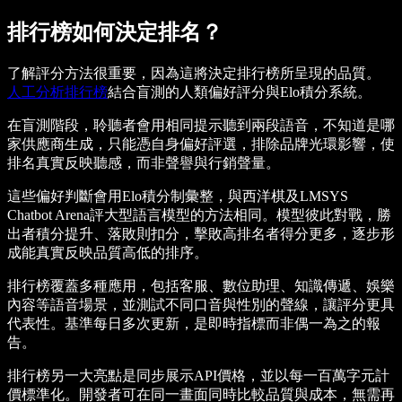
排行榜如何決定排名？
了解評分方法很重要，因為這將決定排行榜所呈現的品質。
人工分析排行榜
結合盲測的人類偏好評分與Elo積分系統。
在盲測階段，聆聽者會用相同提示聽到兩段語音，不知道是哪
家供應商生成，只能憑自身偏好評選，排除品牌光環影響，使
排名真實反映聽感，而非聲譽與行銷聲量。
這些偏好判斷會用Elo積分制彙整，與西洋棋及LMSYS
Chatbot Arena評大型語言模型的方法相同。模型彼此對戰，勝
出者積分提升、落敗則扣分，擊敗高排名者得分更多，逐步形
成能真實反映品質高低的排序。
排行榜覆蓋多種應用，包括客服、數位助理、知識傳遞、娛樂
內容等語音場景，並測試不同口音與性別的聲線，讓評分更具
代表性。基準每日多次更新，是即時指標而非偶一為之的報
告。
排行榜另一大亮點是同步展示API價格，並以每一百萬字元計
價標準化。開發者可在同一畫面同時比較品質與成本，無需再