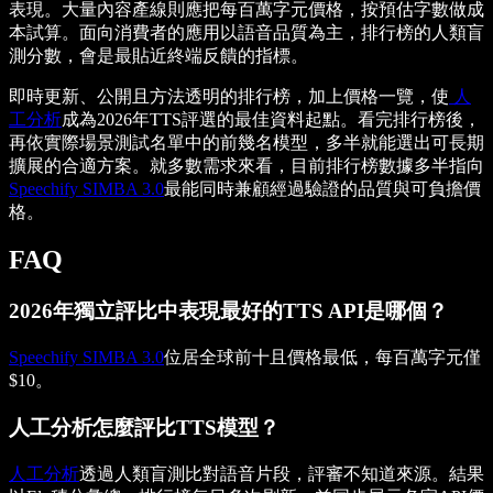
表現。大量內容產線則應把每百萬字元價格，按預估字數做成
本試算。面向消費者的應用以語音品質為主，排行榜的人類盲
測分數，會是最貼近終端反饋的指標。
即時更新、公開且方法透明的排行榜，加上價格一覽，使
人
工分析
成為2026年TTS評選的最佳資料起點。看完排行榜後，
再依實際場景測試名單中的前幾名模型，多半就能選出可長期
擴展的合適方案。就多數需求來看，目前排行榜數據多半指向
Speechify SIMBA 3.0
最能同時兼顧經過驗證的品質與可負擔價
格。
FAQ
2026年獨立評比中表現最好的TTS API是哪個？
Speechify SIMBA 3.0
位居全球前十且價格最低，每百萬字元僅
$10。
人工分析怎麼評比TTS模型？
人工分析
透過人類盲測比對語音片段，評審不知道來源。結果