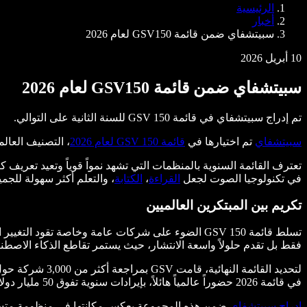
وكلاء الصوت SIMBA
الرئيسية
Speechify للمطورين
أخبار
سبيتشفاي ضمن قائمة GSV150 لعام 2026
10 أبريل 2026
سبيتشفاي ضمن قائمة GSV150 لعام 2026
تم إدراج سبيتشفاي في قائمة GSV 150 للسنة الثانية على التوالي.
سبيتشفاي
تم اختيارها في
قائمة GSV 150 لعام 2026
، التصنيف العال
تعترف القائمة السنوية بالمنظمات التي تشهد نمواً قوياً وتعيد تعريف
في تكنولوجيا الصوت لجعل
القراءة
،
الكتابة
، والتعلم أكثر سهولة للجمي
تكريم بين المبتكرين العالميين
فقط بل تقدم حلولاً واسعة الانتشار، حيث يستمر تقاطع الذكاء الاصطنا
لتحديد القائمة
في قائمة 2026 حضوراً عالمياً هائلاً، بإيرادات سنوية تفوق 50 مليار دولار وتصل إلى أكثر من 3 مليارات متعلم. الكثير منها يعزز قوته المالية، إذ يحقق معظمها أرباحاً متزايدة مقارنة بالعام السابق.
إدراج سبيتشفاي
ضمن هذه المجموعة يعكس مكانتها في منظومة متسا