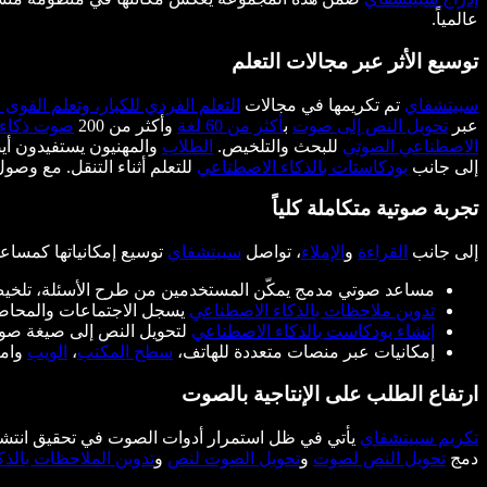
عالمياً.
توسيع الأثر عبر مجالات التعلم
سبيتشفاي
تم تكريمها في مجالات
التعلم الفردي للكبار، وتعلم القوى ا
عبر
تحويل النص إلى صوت
ب
أكثر من 60 لغة
وأكثر من 200
صوت ذكاء 
الاصطناعي الصوتي
للبحث والتلخيص.
الطلاب
والمهنيون يستفيدون أي
إلى جانب
بودكاستات بالذكاء الاصطناعي
للتعلم أثناء التنقل. مع و
تجربة صوتية متكاملة كلياً
إلى جانب
القراءة
و
الإملاء
، تواصل
سبيتشفاي
توسيع إمكانياتها كمساعد
مساعد صوتي مدمج يمكّن المستخدمين من طرح الأسئلة، تلخيص
تدوين ملاحظات بالذكاء الاصطناعي
يسجل الاجتماعات والمحاضر
إنشاء بودكاست بالذكاء الاصطناعي
لتحويل النص إلى صيغة صوتية
إمكانيات عبر منصات متعددة للهاتف،
سطح المكتب
،
الويب
وامت
ارتفاع الطلب على الإنتاجية بالصوت
تكريم سبيتشفاي
يأتي في ظل استمرار أدوات الصوت في تحقيق انتشار وا
دمج
تحويل النص لصوت
و
تحويل الصوت لنص
و
تدوين الملاحظات بالذ