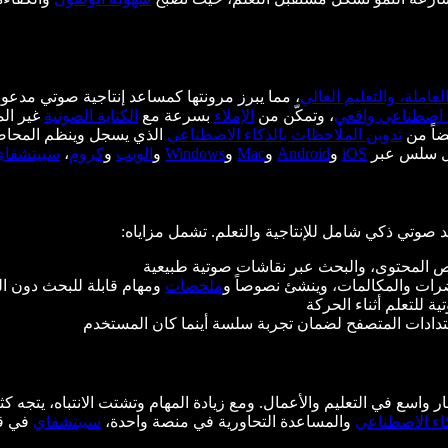
لعاملة، والتعليم العالي
، مما يبرز مرونتها كمساعد إنتاجية صوتي مدع
اصطناعي واقعي
، وتمكّن من
الإملاء
بسرعة مع
الكتابة الصوتية
غير الم
ضاً من
تدوين الملاحظات بالذكاء الاصطناعي
الذي يسجل وينظم المحاض
صول سلس عبر
iOS
و
Android
و
Mac
و
Windows
و
الويب
و
كروم
،
سبيتشفاي
 صوتي ذكي شامل للإنتاجية والتعلم. تشمل مزاياه:
 المحتوى، والبحث عبر نقاشات صوتية طبيعية
ات والمكالمات، وينشئ نصوصاً و
ملخصات
ومهام قابلة للبحث دون ال
 للتعلم أثناء الحركة
دادات المتصفح لضمان تجربة سلسة أينما كان المستخدم
سع في التعليم والأعمال. ومع زيادة المهام وتشتت الانتباه، يتجه كثي
كاء الاصطناعي
والمساعدة التحاورية في منصة واحدة،
سبيتشفاي
في قل