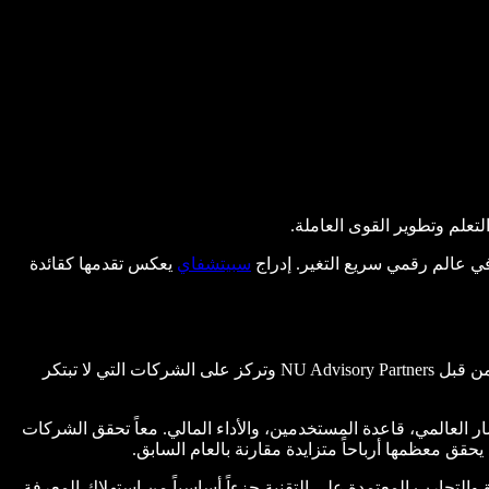
علم وتطوير القوى العاملة.
في عالم رقمي سريع التغير. إدراج
سبيتشفاي
يعكس تقدمها كقائدة
تسلط قائمة GSV 150 الضوء على شركات عامة وخاصة تقود التغيير الفعلي في مجالي التعلم الرقمي وتطوير القوى العاملة. أُعدّت القائمة من قبل NU Advisory Partners وتركز على الشركات التي لا تبتكر
ادات، مسار النمو، الانتشار العالمي، قاعدة المستخدمين، والأداء المالي. معاً تحقق الشركات
 والتجارب المعتمدة على التقنية جزءاً أساسياً من استهلاك المعرفة