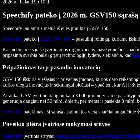
2026 m. balandžio 10 d.
Speechify pateko į 2026 m. GSV150 sąrašą
Speechify jau antrus metus iš eilės įtraukta į GSV 150.
Speechify
pateko į
2026 GSV 150
– pasaulinį reitingą, kuriame išski
Kasmetiniame sąraše įvertinamos organizacijos, pasižyminčios sparčiu
pripažinta svarbia balsu grįstų technologijų lydere, siekiančia, kad
ska
Pripažinimas tarp pasaulio inovatorių
GSV 150 išskiria viešąsias ir privačias įmones, kurios daro reikšmin
kurios diegia inovacijas ir sėkmingai plečiasi – ypač ten, kur AI ir švi
Atrankai GSV įvertino daugiau kaip 3 000 įmonių visame pasaulyje pag
generuoja daugiau nei 50 mlrd. dolerių per metus ir pasiekia 3 mlrd. b
Speechify
patekimas į šį sąrašą atspindi jos vietą sparčiai augančioje
Poveikio plėtra įvairiose mokymosi srityse
Speechify
įvertinta srityse:
suaugusiųjų mokymosi, profesinio tobulėji