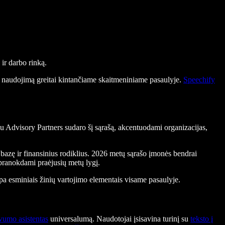
ir darbo rinką.
o naudojimą greitai kintančiame skaitmeniniame pasaulyje.
Speechify
u Advisory Partners sudaro šį sąrašą, akcentuodami organizacijas,
bazę ir finansinius rodiklius. 2026 metų sąrašo įmonės bendrai
 pranokdami praėjusių metų lygį.
pa esminiais žinių vartojimo elementais visame pasaulyje.
vumo asistentas
universalumą. Naudotojai įsisavina turinį su
teksto į