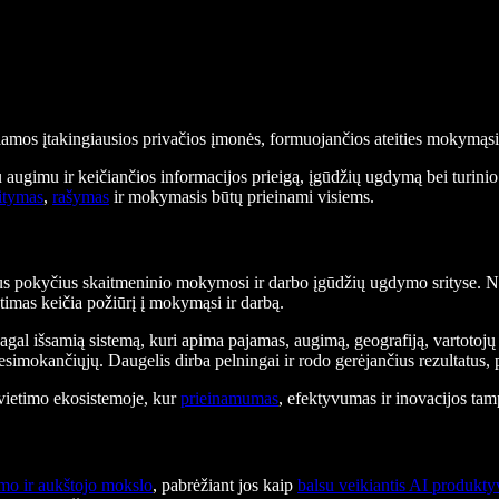
riamos įtakingiausios privačios įmonės, formuojančios ateities mokymąsi 
 augimu ir keičiančios informacijos prieigą, įgūdžių ugdymą bei turini
itymas
,
rašymas
ir mokymasis būtų prieinami visiems.
gus pokyčius skaitmeninio mokymosi ir darbo įgūdžių ugdymo srityse. N
etimas keičia požiūrį į mokymąsi ir darbą.
al išsamią sistemą, kuri apima pajamas, augimą, geografiją, vartotojų 
esimokančiųjų. Daugelis dirba pelningai ir rodo gerėjančius rezultatus,
 švietimo ekosistemoje, kur
prieinamumas
, efektyvumas ir inovacijos tam
mo ir aukštojo mokslo
, pabrėžiant jos kaip
balsu veikiantis AI produkty