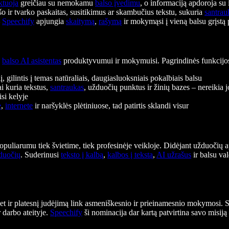
ktuoja
greičiau su nemokamu
balso įvedimu
, o informaciją apdoroja su
ašo ir tvarko paskaitas, susitikimus ar skambučius tekstu, sukuria
santrau
–
Speechify
apjungia
skaitymą
,
rašymą
ir mokymąsi į vieną balsu grįstą 
s
balso AI asistentas
produktyvumui ir mokymuisi. Pagrindinės funkcijo
nį, gilintis į temas natūraliais, daugiasluoksniais pokalbiais balsu
i kuria tekstus,
santraukas
, užduočių punktus ir žinių bazes – nereikia j
si kelyje
e
,
internete
ir naršyklės plėtiniuose, tad patirtis sklandi visur
opuliarumu tiek švietime, tiek profesinėje veikloje. Didėjant užduočių 
žduočių
. Suderinusi
teksto į kalbą
,
kalbos į tekstą
,
AI užrašus
ir balsu va
t ir platesnį judėjimą link asmeniškesnio ir prieinamesnio mokymosi. S
 darbo ateityje.
Speechify
ši nominacija dar kartą patvirtina savo misij