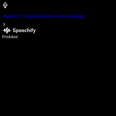
„Speechify“ pristato diktofoną su balso atpažinimu
Rašykite 5× greičiau naudodami diktavimą balsu
Produktai
Sužinokite daugiau