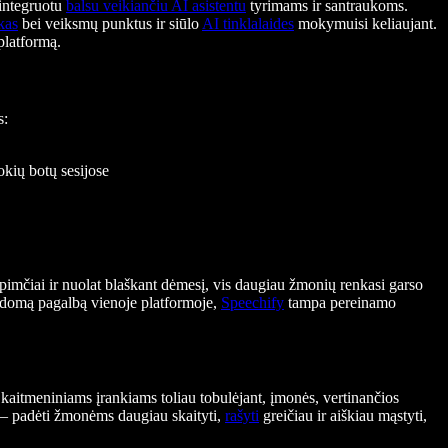
 integruotu
balsu veikiančiu AI asistentu
tyrimams ir santraukoms.
kas
bei veiksmų punktus ir siūlo
AI tinklalaides
mokymuisi keliaujant.
platformą.
s:
okių botų sesijose
apimčiai ir nuolat blaškant dėmesį, vis daugiau žmonių renkasi garso
ldomą pagalbą vienoje platformoje,
Speechify
tampa pereinamo
kaitmeniniams įrankiams toliau tobulėjant, įmonės, vertinančios
ą – padėti žmonėms daugiau skaityti,
rašyti
greičiau ir aiškiau mąstyti,