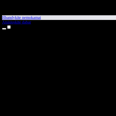
Išbandykite nemokamai
Atsisiųskite dabar
Produktai
Teksto skaitymas balsu
iPhone ir iPad programėlės
Android programėlė
Chrome plėtinys
Edge plėtinys
Interneto programėlė
Mac programėlė
Windows programėlė