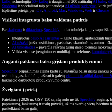
kalbą
technologija
60+ kalbų
ir daugiau nei 200 natūralių
AI balsų
,
di
Studentai
ir specialistai taip pat naudoja
AI užrašų sudarymą
, kuris įr
Išplėstinė prieiga per
iOS
,
Android
,
Mac
,
Windows
,
Web
ir
Chrome
Visiškai integruota balsu valdoma patirtis
Be
skaitymo
ir
diktavimo
,
Speechify
nuolat tobulėja kaip visapusiška
Integruotas
balso AI asistentas
– galite klausti, apibendrinti turi
AI užrašai
įrašo susitikimus, paskaitas, skambučius, automatiška
AI tinklalaidės
– paverčia rašytinį turinį garso formatu mokymui
Veikia visuose įrenginiuose: mobiliajame telefone,
kompiuteryj
Auganti paklausa balsu grįstam produktyvumui
Speechify
pripažinimas ateina kartu su augančiu balsu grįstų įrankių p
technologijas, kad būtų našesni ir galėtų
vienu metu atlikti daugiau u
laikmečio darbuotojų produktyvumo centru.
Žvelgiant į priekį
Patekimas į 2026 m. GSV 150 sąrašą rodo ne tik
Speechify
augimą, be
paprastumą, lankstumą ir realų poveikį, užims svarbią vietą švietimo ir
pasitelkiant balso galią.