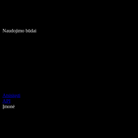
Naudojimo būdai
Atsisiųsti
API
Įmonė