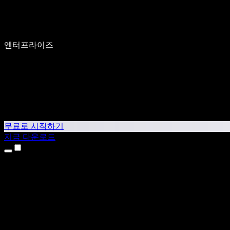
엔터프라이즈
무료로 시작하기
지금 다운로드
제품
텍스트 음성 변환
iPhone & iPad 앱