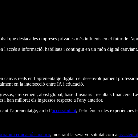
obal que destaca les empreses privades més influents en el futur de l’a
n l'accés a informació, habilitats i contingut en un món digital canviant
canvis reals en l’aprenentatge digital i el desenvolupament professiona
lment en la intersecció entre IA i educació.
essos, creixement, abast global, base d’usuaris i resultats financers. L
i han millorat els ingressos respecte a l'any anterior.
mant l’aprenentatge, amb l’
accessibilitat
, l’eficiència i les experièncie
oratiu i educació superior
, mostrant la seva versatilitat com a
assistent 