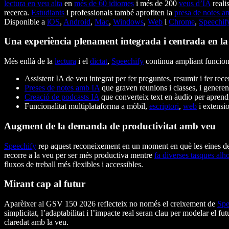
lectura en veu alta
en
més de 60 idiomes
i més de 200
veus d’IA
reali
recerca.
Estudiants
i professionals també aprofiten la
presa de notes 
Disponible a
iOS
,
Android
,
Mac
,
Windows
,
Web
i
Chrome
,
Speechif
Una experiència plenament integrada i centrada en la
Més enllà de la
lectura
i el
dictat
,
Speechify
continua ampliant funcion
Assistent IA de veu integrat per fer preguntes, resumir i fer re
Preses de notes amb IA
que graven reunions i classes, i generen
Creació de podcasts IA
que converteix text en àudio per aprend
Funcionalitat multiplataforma a mòbil,
escriptori
,
web
i extensio
Augment de la demanda de productivitat amb veu
Speechify
rep aquest reconeixement en un moment en què les eines de 
recorre a la veu per ser més productiva mentre
fa diverses tasques alh
fluxos de treball més flexibles i accessibles.
Mirant cap al futur
Aparèixer al GSV 150 2026 reflecteix no només el creixement de
Spe
simplicitat, l’adaptabilitat i l’impacte real seran clau per modelar el fut
claredat amb la veu.