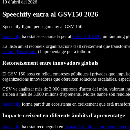
10 d’abril del 2026
Speechify entra al GSV150 2026
Speechify figura per segon any al GSV 150.
Speechify
ha estat seleccionada per al
GSV 150 2026
, un rànquing gl
La llista anual reconeix organitzacions d'alt creixement que transforme
lectura
,
l'escriptura
i l’aprenentatge per a tothom.
Reconeixement entre innovadors globals
El GSV 150 posa en relleu empreses públiques i privades que impulsen 
organitzacions innovadores que ofereixen solucions escalables, especia
GSV va analitzar més de 3.000 empreses d'arreu del món, valorant ingr
arriben a més de 3.000 milions d’aprenents. Moltes també són rendibles 
Speechify
forma part d’un ecosistema en creixement que està transfor
Impacte creixent en diferents àmbits d'aprenentatge
Speechify
ha estat reconeguda en
formació d’adults, aprenentatge corp