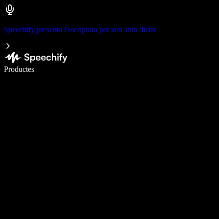
Speechify presenta l'escriptura per veu amb dictat
Escriu 5× més ràpid amb la veu
Productes
Més informació