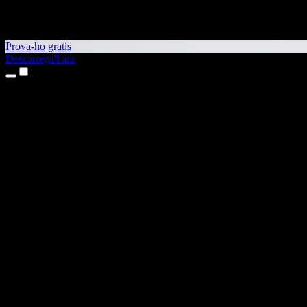
Prova-ho gratis
Descarrega'l ara
Productes
Text a veu
Aplicacions per a iPhone i iPad
Aplicació per a Android
Extensió per al Chrome
Extensió per a l'Edge
Aplicació web
Aplicació per al Mac