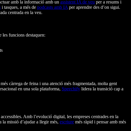
teractuar amb la informació amb un
assistent IA de veu
per a resums i
s
i tasques, a més de
podcasts amb IA
per aprendre des d’on sigui.
cada centrada en la veu.
re les funcions destaquen:
ts
 més càrrega de feina i una atenció més fragmentada, molta gent
ersacional en una sola plataforma,
Speechify
lidera la transició cap a
 accessibles. Amb l’evolució digital, les empreses centrades en la
 la missió d’ajudar a llegir més,
escriure
més ràpid i pensar amb més