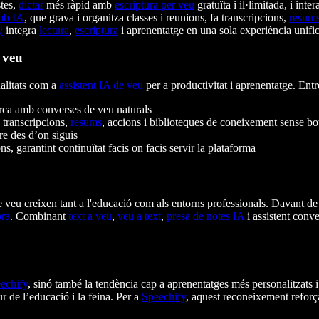
stes,
dictar
més ràpid amb
escriptura per veu
gratuïta i il·limitada, i in
amb IA
, que grava i organitza classes i reunions, fa transcripcions,
resum
y
integra
lectura
,
escriptura
i aprenentatge en una sola experiència unifi
 veu
alitats com a
assistent IA de veu
per a productivitat i aprenentatge. Ent
cerca amb converses de veu naturals
 transcripcions,
resums
, accions i biblioteques de coneixement sense bo
re des d’on siguis
ns, garantint continuïtat facis on facis servir la plataforma
veu creixen tant a l'educació com als entorns professionals. Davant de
ora
. Combinant
text a veu
,
veu a text
,
presa de notes IA
i assistent conv
echify
, sinó també la tendència cap a aprenentatges més personalitzats i
ur de l’educació i la feina. Per a
Speechify
, aquest reconeixement reforça