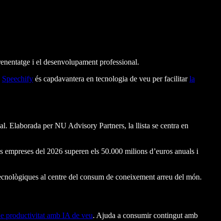
prenentatge i el desenvolupament professional.
.
Speechify
és capdavantera en tecnologia de veu per facilitar
la
l. Elaborada per NU Advisory Partners, la llista se centra en
es empreses del 2026 superen els 50.000 milions d’euros anuals i
s tecnològiques al centre del consum de coneixement arreu del món.
de productivitat amb IA de veu
. Ajuda a consumir contingut amb