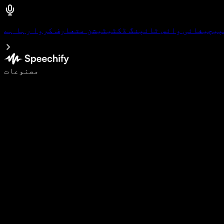
پیچیفائی وائس ٹائپنگ ڈکٹیٹیشن متعارف کروا رہا ہے
وائس ٹائپنگ کے ساتھ 5 گنا تیزی سے لکھیں
مصنوعات
مزید جانیں