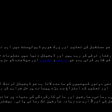
 جو مستقبل کی تعلیم اور ورک فورس ڈیولپمنٹ میں اہم ن
 رفتار ترقی کر رہے ہیں اور ڈیجیٹل دنیا میں معلومات 
کو ظاہر کرتی ہے، جو
پڑھنے
،
لکھنے
اور سیکھنے کو مزید 
فہرست ان تنظیموں پر فوکس کرتی ہے جو جدید AI اور تعلیم کے امتزاج سے بڑے پیمانے پر حل فراہم
مجموعی طور پر 50 ارب ڈالر سے زائد سالانہ آمدنی حاصل کی اور 3 ارب سے ز