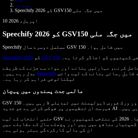
ڈویلپرز کے لیے Speechify
خبریں
Speechify کو 2026 GSV150 میں جگہ ملی
10 اپریل، 2026
Speechify کو 2026 GSV150 میں جگہ ملی
Speechify مسلسل دوسرے سال GSV 150 میں شامل ہوا۔
جی کمپنیوں کو اجاگر کرتا ہے۔
2026 GSV 150
کو
Speechify
حاصل کرنے، مہارتیں بنانے اور مواد سے جڑنے کے طریقے
قابلِ رسائی بنانے کے لیے وائس
Speechify
بدل رہے ہیں۔
ٹیکنالوجی فراہم کر رہا ہے۔
عالمی جدت پسندوں میں پہچان
GSV 150 سرکاری اور نجی دونوں کمپنیوں کو سامنے لاتا ہے جو ڈیجیٹل لرننگ اور ورک فورس ڈیولپمنٹ میں تبدیلی لا رہی ہیں۔ NU Advisory Partners کے مرتب کردہ، یہ
 کر رہی ہیں۔
حتمی انتخاب کے لیے GSV نے دنیا بھر کی 3,000 سے زیادہ کمپنیوں کو آمدنی، ترقی، رسائی، صارفین اور مالی کارکردگی کی بنیاد پر جانچا۔ 2026 کی منتخب کمپنیوں نے
یادہ صارفین تک رسائی پائی۔ بیشتر کمپنیاں منافع میں ہیں اور پچھلے سال کے مقابلے میں
ان کی مالی کارکردگی بہتر ہوئی ہے۔