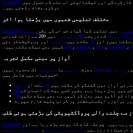
کارکردگی اور ٹیکنالوجی اب علم کے حصول میں
Speechify
مرکزی مقام رکھتی ہیں۔
مختلف تعلیمی شعبوں میں بڑھتا ہوا اثر
تعلیم
میں تسلیم کیا گیا، جو اس کی بطور
Speechify
میں 200 سے زائد قدرتی
اسپیچ
کے ذریعے
60+ زبانوں
اور پروفیشنلز بھی
سکتے ہیں۔
طلبہ
،
Windows
،
Mac
،
Android
،
iOS
کہیں بھی سیکھ سکتے ہیں۔
آواز پر مبنی مکمل تجربہ
ور
Speechify
تک محدود نہیں،
صرف
پڑھنے
یا
ڈکٹیشن
خصوصیات میں شامل ہیں:
قدرتی آواز میں گفتگو کر سکتے ہیں
بلٹ ان
ٹس میں بدل دیتا ہے، بغیر کسی بوٹ کے احساس کے
اد کو آڈیو میں بدل کر کہیں سے بھی سیکھ سکیں
ر براؤزر ایکسٹینشنز پر کراس پلیٹ فارم سپورٹ
ز سے چلنے والی پروڈکٹیویٹی کی بڑھتی ہوئی طلب
کی پذیرائی ایسے وقت میں ہوئی ہے جب آواز پر مبنی حل تعلیمی اور پیشہ ورانہ شعبوں میں تیزی سے مقبول ہو رہے ہیں۔ چونکہ کام کا بوجھ بڑھ رہا ہے اور
Speechify
و ترجیح دے رہے ہیں۔
ٹیکسٹ ٹو اسپیچ
،
اسپیچ ٹو ٹیکسٹ