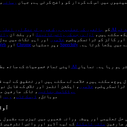
مپنیوں میں اس کے کردار کو واضح کرتی ہے، جہاں
رسائی
، 
 ٹو
کو
بالغوں کی تعلیم، ورک فورس لرننگ اور اعلیٰ 
کھ سکتے ہیں،
اوّل درجے کی وائس ٹائپنگ
اور بلٹ ان
اور کالز کو ٹرانسکرپٹس،
خلاصوں
 میں یکجا کرتا ہے۔
Speechify
پر دستیاب،
Chrome
اور
Web
ر ہو رہا ہے۔ نمایاں
اپنی تمام خصوصیات کے ساتھ بط
ل پوچھ سکتے ہیں، خلاصے لے سکتے ہیں اور تحقیق کے لیے 
 ٹرانسکرپٹس،
خلاصوں
، ایکشن آئٹمز اور تلاش کے قابل نو
AI پوڈکاسٹ بنائیں
، تاکہ صارفین مو
موبائل،
ڈیسک ٹاپ
،
ویب
او
آوا
ر صارفین
ملٹی ٹاسکنگ
کے لیے آڈیو اور وائس انٹرفیس ک