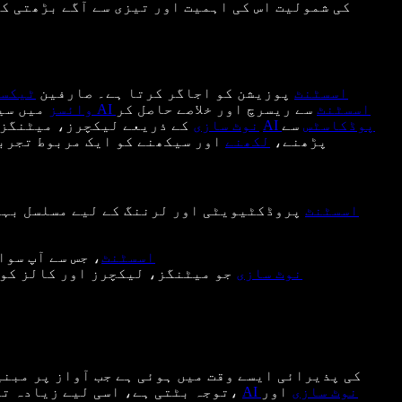
کی شمولیت اس کی اہمیت اور تیزی سے آگے بڑھتی ک
وائس AI اسسٹنٹ
پوزیشن کو اجاگر کرتا ہے۔ صارفین
ٹیکسٹ
وائس AI اسسٹنٹ
سے ریسرچ اور خلاصے حاصل کر
AI وائسز
میں سی
AI پوڈکاسٹس
سے
اور اہم نکات میں بدل سکتے ہیں، اور
AI نوٹ سازی
کے ذریعے لیکچرز، میٹنگز 
پڑھنے،
لکھنے
اور سیکھنے کو ایک مربوط تجربے
وائس AI اسسٹنٹ
پروڈکٹیویٹی اور لرننگ کے لیے مسلسل بہت
وائس AI اسسٹنٹ
، جس سے آپ سوا
AI نوٹ سازی
جو میٹنگز، لیکچرز اور کالز کو
AI نوٹ سازی
اور
،
توجہ بٹتی ہے، اسی لیے زیادہ ت