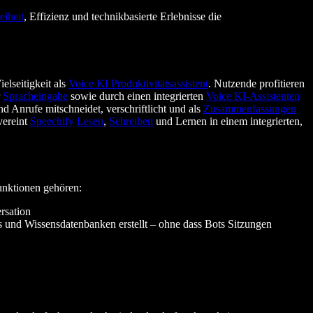
eiheit
, Effizienz und technikbasierte Erlebnisse die
elseitigkeit als
Voice KI Produktivitätsassistent
. Nutzende profitieren
r
Spracheingabe
sowie durch einen integrierten
Voice KI-Assistenten
d Anrufe mitschneidet, verschriftlicht und als
Zusammenfassungen
ereint
Speechify
Lesen
,
Schreiben
und Lernen in einem integrierten,
unktionen gehören:
rsation
s und Wissensdatenbanken erstellt – ohne dass Bots Sitzungen