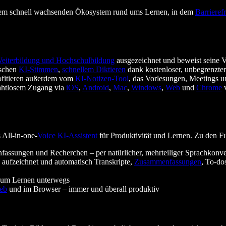
 einem schnell wachsenden Ökosystem rund ums Lernen, in dem
Barrierefr
Weiterbildung und Hochschulbildung
ausgezeichnet und beweist seine Vi
ischen
KI-Stimmen
,
schnellem Diktieren
dank kostenloser, unbegrenzte
ofitieren außerdem vom
KI-Notizen-Tool
, das Vorlesungen, Meetings un
ahtlosem Zugang via
iOS
,
Android
,
Mac
,
Windows
,
Web
und
Chrome
v
s All-in-one-
Voice KI-Assistent
für Produktivität und Lernen. Zu den F
fassungen und Recherchen – per natürlicher, mehrteiliger Sprachkonve
aufzeichnet und automatisch Transkripte,
Zusammenfassungen
, To-do
zum Lernen unterwegs
eb
und im Browser – immer und überall produktiv