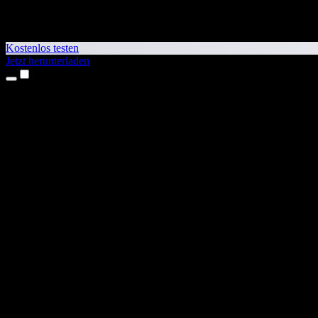
Kostenlos testen
Jetzt herunterladen
Produkte
Texte vorlesen lassen
iPhone- & iPad-Apps
Android-App
Chrome-Erweiterung
Edge-Erweiterung
Web-App
Mac-App
Windows-App