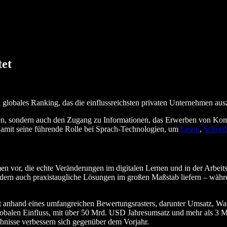
tet
lobales Ranking, das die einflussreichsten privaten Unternehmen ausze
chsen, sondern auch den Zugang zu Informationen, das Erwerben von Kom
 damit seine führende Rolle bei Sprach-Technologien, um
Lesen
,
Schrei
en vor, die echte Veränderungen im digitalen Lernen und in der Arbeit
 sondern auch praxistaugliche Lösungen im großen Maßstab liefern – w
 anhand eines umfangreichen Bewertungsrasters, darunter Umsatz, Wach
obalen Einfluss, mit über 50 Mrd. USD Jahresumsatz und mehr als 3 
gebnisse verbessern sich gegenüber dem Vorjahr.