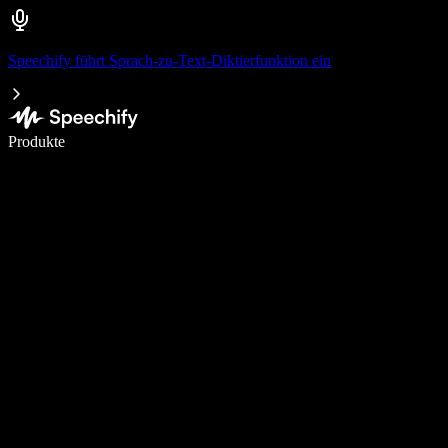
Speechify führt Sprach-zu-Text-Diktierfunktion ein
5× schneller schreiben mit Spracheingabe
Produkte
Mehr erfahren