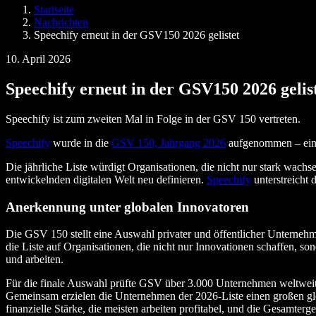
SIMBA Voice Agents
Startseite
Speechify für Entwickler
Nachrichten
Speechify erneut in der GSV150 2026 gelistet
10. April 2026
Speechify erneut in der GSV150 2026 gelis
Speechify ist zum zweiten Mal in Folge in der GSV 150 vertreten.
Speechify
wurde in die
GSV 150, Jahrgang 2026
aufgenommen – ein g
Die jährliche Liste würdigt Organisationen, die nicht nur stark wa
entwickelnden digitalen Welt neu definieren.
Speechify
unterstreicht
Anerkennung unter globalen Innovatoren
Die GSV 150 stellt eine Auswahl privater und öffentlicher Unternehm
die Liste auf Organisationen, die nicht nur Innovationen schaffen,
und arbeiten.
Für die finale Auswahl prüfte GSV über 3.000 Unternehmen weltweit
Gemeinsam erzielen die Unternehmen der 2026-Liste einen großen gl
finanzielle Stärke, die meisten arbeiten profitabel, und die Gesamter