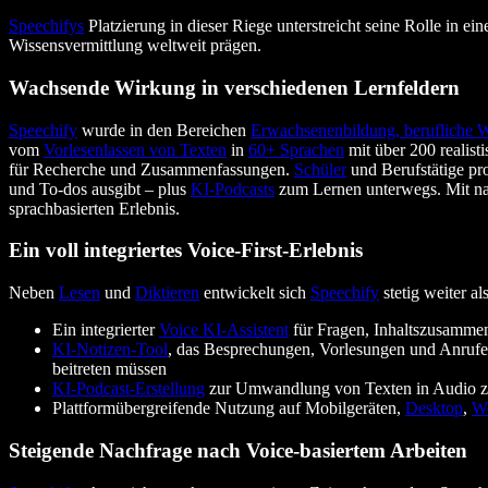
Speechifys
Platzierung in dieser Riege unterstreicht seine Rolle in
Wissensvermittlung weltweit prägen.
Wachsende Wirkung in verschiedenen Lernfeldern
Speechify
wurde in den Bereichen
Erwachsenenbildung, berufliche 
vom
Vorlesenlassen von Texten
in
60+ Sprachen
mit über 200 realist
für Recherche und Zusammenfassungen.
Schüler
und Berufstätige pr
und To-dos ausgibt – plus
KI-Podcasts
zum Lernen unterwegs. Mit n
sprachbasierten Erlebnis.
Ein voll integriertes Voice-First-Erlebnis
Neben
Lesen
und
Diktieren
entwickelt sich
Speechify
stetig weiter al
Ein integrierter
Voice KI-Assistent
für Fragen, Inhaltszusammen
KI-Notizen-Tool
, das Besprechungen, Vorlesungen und Anrufe 
beitreten müssen
KI-Podcast-Erstellung
zur Umwandlung von Texten in Audio 
Plattformübergreifende Nutzung auf Mobilgeräten,
Desktop
,
W
Steigende Nachfrage nach Voice-basiertem Arbeiten